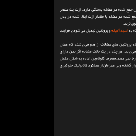
ين جمع شده در عضله بستگی دارد. ازت يك عنصر
مع شده در عضله با مقدار ازت ابقاء شده در بدن
وی ترند.
ه به
اسيد آمينه
و پروتئين تبديل می شود يا فرآيند
مرحله پروتئين هاي عضلات از هم مي پاشند كه همان
ل می يابد. هر چند در يك حالت مشابه اگر بدن دارای
انی رخ نمی دهد.مصرف گلوتامين آماده به شكل مكمل
ار گشته ولی همزمان از عملكرد كاتابوليك جلوگيری