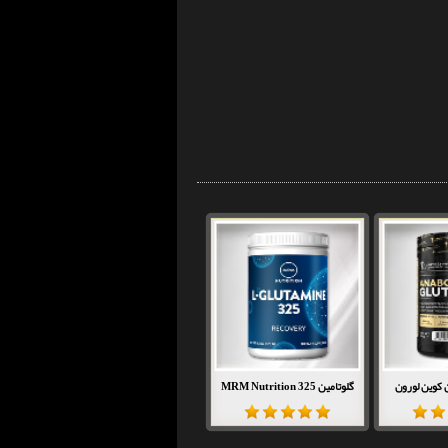
ن کوین لورون
گلوتامین 325 MRM Nutrition