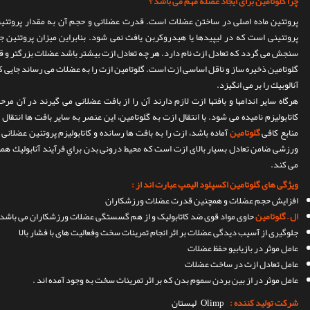
چرا گلوتامين برای ايجاد عضله مهم می باشد ؟
پروتئين ماده اصلی در ساختن عضلات است. قدرت عضلانی و حجم آن به مقدار پروتئ
پروتئينی است كه در ليپيدها يا هيدروكربن يافت نمی شود. بنابراين ميزان پروتئين ج
سنجش می گردد كه تعادل ازت نام دارد. هر چه تعادل ازت بيشتر باشد عضلات بزرگتر و ق
گلوتامين ذخيره ساز و ناقل اساسی ازت است. گلوتامين ازت را به عضلات می رساند جايی ك
آنالوبيك را بر می انگيزد.
هرگاه ساير اندامها و بافتها ازت لازم دارند آن را از بافت عضلانی می گيرند در آن 
كاتابوليزم ناميده می شود. با انتقال ازت به گلوتامين، اين عنصر به ساير بافت ها انتقا
منابع كافی
گلوتامين
آماده باشد، ازت را به بافت ها رسانده و كاتابوليزم پروتئين عضل
ورزشی ضامن تعادل بسيار بالای ازت است كه محيط درونی بدن براي فرآيند آنابوليك همو
می كند.
ویژگی های گلوتامین اکسپلود الیمپ عبارت اند از :
افزایش حجم عضلات و همچنین قدرت عضلات ورزشکاران
ال – گلوتامین
حاوی مواد قوی ضد کاتابولیک و از هم گسستگی عضلات ورزشکاران می باشد.
جلوگیری از آسیب دیدگی عضلات بر اثر انجام تمرینات سخت وفعالیت های با فشار بالا
عامل موثر در بازیابیو حفظ عضلات
عامل تعادل ازت در ساخت عضلات
عامل موثر در از بین بردن سموم بدن که بر اثر تمرینات سخت به وجود آمده اند .
شرکت تولید کننده :
Olimp
لهستان