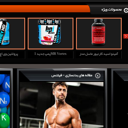
محصولات ویژه
nex
آمینو اسید کارنیور ماسل مدز
پمپ جدید 1MR Vortex
پروتئین وی ا
مقاله های بدنسازی - فیتنس