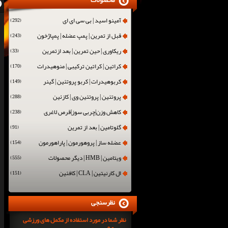
محصولات
آمینو اسید | بی سی ای ای
(292)
قبل از تمرین | پمپ عضله | پمپاژخون
(243)
ریکاوری | حین تمرین | بعد ازتمرین
(33)
کراتین | کراتین ترکیبی | منوهیدرات
(170)
کربوهیدرات | کربو پروتئین | گینر
(149)
پروتئین | پروتئین وی | کازئین
(288)
کاهش وزن|چربی سوز|قرص لاغری
(238)
گلوتامین | بعد از تمرین
(91)
عضله ساز | پروهورمون | پاراهورمون
(154)
ویتامین | HMB | دیگر محصولات
(555)
ال کارنیتین | CLA | کافئین
(151)
نظرسنجی
نظر شما در مورد استفاده از مکمل های ورزشی