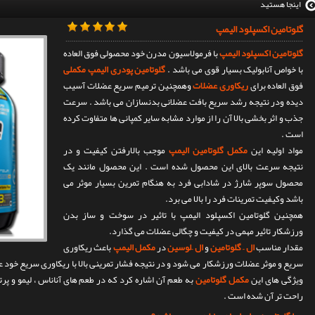
اینجا هستید
گلوتامین اکسپلود الیمپ
گلوتامین اکسپلود الیمپ
با فرمولاسیون مدرن خود محصولی فوق العاده
با خواص آنابولیک بسیار قوی می باشد .
گلوتامین پودری الیمپ مکملی
فوق العاده برای
ریکاوری عضلات
وهمچنین ترمیم سریع عضلات آسیب
دیده ودر نتیجه رشد سریع بافت عضلانی بدنسازان می باشد . سرعت
جذب و اثر بخشی بالا آن را از موارد مشابه سایر کمپانی ها متفاوت کرده
است .
مواد اولیه این
مکمل گلوتامین الیمپ
موجب بالارفتن کیفیت و در
نتیجه سرعت بالای این محصول شده است . این محصول مانند یک
محصول سوپر شارژ در شادابی فرد به هنگام تمرین بسیار موثر می
باشد وکیفیت تمرینات فرد را بالا می برد.
همچنین گلوتامین اکسپلود الیمپ با تاثیر در سوخت و ساز بدن
ورزشکار تاثیر مهمی در کیفیت و چگالی عضلات می گذارد.
مقدار مناسب
ال – گلوتامین
و
ال –لوسین
در
مکمل الیمپ
باعث ریکاوری
سریع و موثر عضلات ورزشکار می شود و در نتیجه فشار تمرینی بالا با ریکاوری سریع خود
ویژگی های این
مکمل گلوتامین
به طعم آن اشاره کرد که در طعم های آناناس ، لیمو و 
راحت تر آن شده است .