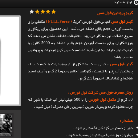
اینجا هستید
کربو پروتئین فول مس
گینر فول مس
کمپانی فول فورس آمریکا
( FULL Force )
مکملی برای
بدست آوردن حجم بالای عضله می باشد . این محصول برای ریکاوری
سریع عضلات نیز به کار می رود . تحقیقات مختلف نشان می دهد که
ورزشکاران برای بدست آوردن حجم بالای عضله به 5000 کالری با
کیفیت نیاز دارند .به این شرط که نسبت بین کربوهیدرات و پروتئین
مناسب باشد .
گینر فول مس
مکملی است متشکل از کربوهیدرات با کیفیت بالا ،
پروتئین آب پنیر با کیفیت ، گلوتامین خالص حدوداٌ 2 گرم و آمینو اسید
شاخه ای (BCAAs ) حدوداٌ 2.5 گرم .
روش مصرف فول مس شرکت فول فورس :
50 گرم از
مکمل فول فورس
را با 500 میلی لیتر آب خنک یا شیر کم
چرب مخلوط کرده و پس از تمرین ( بهترین زمان مصرف ) میل کنید .
هشدار :
دور از دسترس کودکان نگه داری شود .
بیش از دوز مصرف پیشنهادی مصرف نشود .