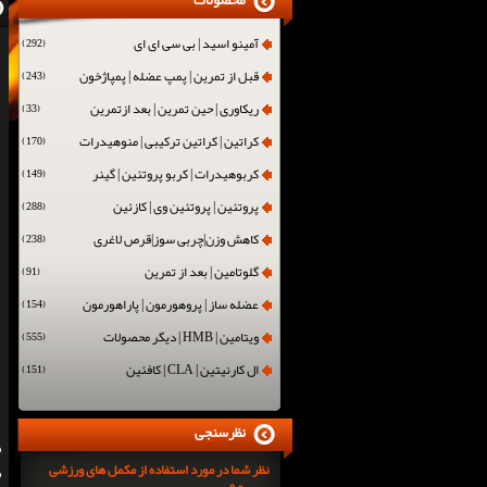
محصولات
آمینو اسید | بی سی ای ای
(292)
قبل از تمرین | پمپ عضله | پمپاژخون
(243)
ریکاوری | حین تمرین | بعد ازتمرین
(33)
کراتین | کراتین ترکیبی | منوهیدرات
(170)
کربوهیدرات | کربو پروتئین | گینر
(149)
پروتئین | پروتئین وی | کازئین
(288)
کاهش وزن|چربی سوز|قرص لاغری
(238)
گلوتامین | بعد از تمرین
(91)
عضله ساز | پروهورمون | پاراهورمون
(154)
ویتامین | HMB | دیگر محصولات
(555)
ال کارنیتین | CLA | کافئین
(151)
نظرسنجی
نظر شما در مورد استفاده از مکمل های ورزشی