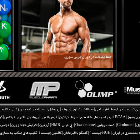
حفظ عضلات در دوران چربی سوزی
ری تصاویر
|
درباره ما
|
نظرسنجی
|
سوالات متداول
|
پیوند
|
پروفایل اعضا
|
اخبار تغذیه ورزشی
|
دانلود
|
بی سوز
|
BCAA آمینو اسیدهای شاخه ای
|
سوما
|
کراتین
|
قرص لاغری
|
پروتئین
|
لاغری
|
فیتنس
|
گی
Clenbut
|
اکساندرولون | Oxandrolone
|
اچ ام بی | HMB
|
آرژنین
|
افزایش حجم و وزن
|
خواص و فو
 بدنسازی در ایران
|
HGH چیست ؟
|
گفتگو با قهرمانان
|
کافئین چیست ؟
|
کلیپ های جذاب بدنسازی