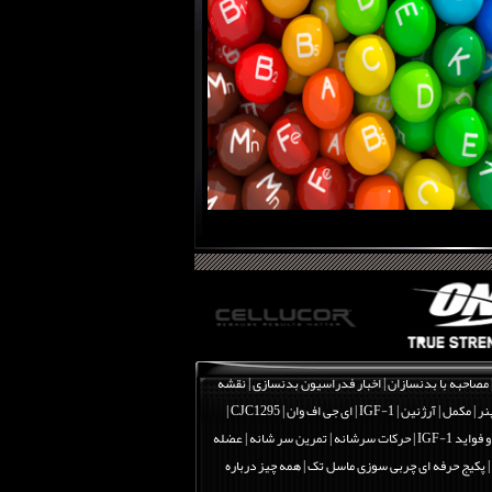
مصاحبه با بدنسازان
|
اخبار فدراسیون بدنسازی
|
نقشه
نر
|
مکمل
|
آرژنین
|
IGF-1 | ای جی اف وان
|
CJC1295 |
اید IGF-1
|
حرکات سرشانه | تمرین سر شانه | عضله
|
پکیج حرفه ای چربی سوزی ماسل تک
|
همه چیز درباره