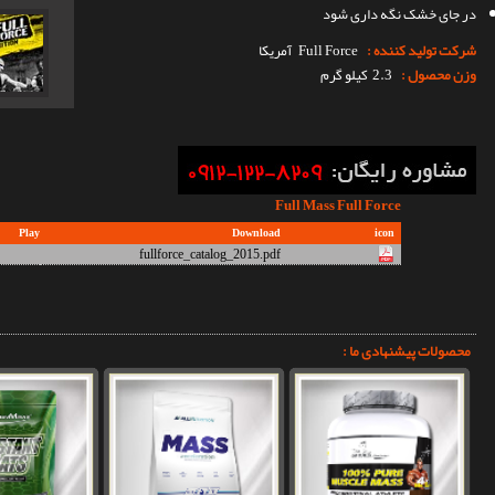
در جای خشک نگه داری شود
شرکت تولید کننده :
Full Force
آمریکا
وزن محصول :
2.3 کیلو گرم
Full Mass Full Force
Play
Download
icon
fullforce_catalog_2015.pdf
محصولات پیشنهادی ما :