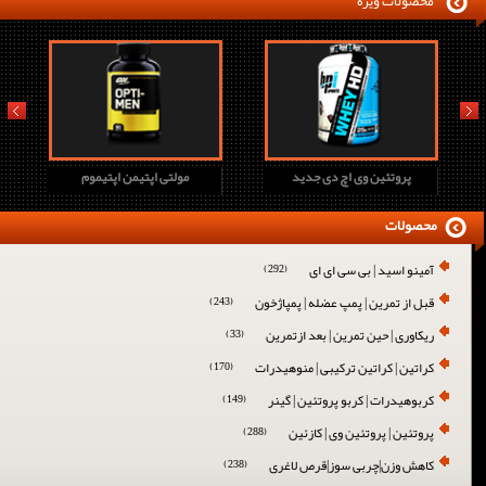
محصولات ویژه
prev
next
پروتئین وی اچ دی جدید
مولتی اپتیمن اپتیموم
محصولات
آمینو اسید | بی سی ای ای
(292)
قبل از تمرین | پمپ عضله | پمپاژخون
(243)
ریکاوری | حین تمرین | بعد ازتمرین
(33)
کراتین | کراتین ترکیبی | منوهیدرات
(170)
کربوهیدرات | کربو پروتئین | گینر
(149)
پروتئین | پروتئین وی | کازئین
(288)
کاهش وزن|چربی سوز|قرص لاغری
(238)