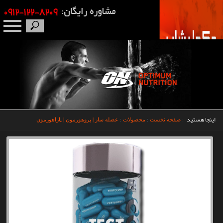
صفحه نخست
درباره ما
برندها
اینجا هستید
:
صفحه نخست
:
محصولات
:
عضله ساز | پروهورمون | پاراهورمون
مکمل بدنسازی
محصولات
اخبار
مقالات