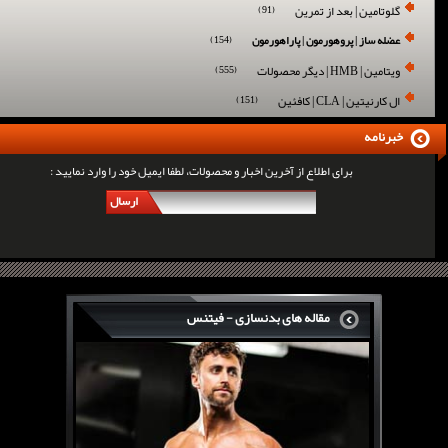
گلوتامین | بعد از تمرین
(91)
عضله ساز | پروهورمون | پاراهورمون
(154)
ویتامین | HMB | دیگر محصولات
(555)
ال کارنیتین | CLA | کافئین
(151)
خبرنامه
برای اطلاع از آخرین اخبار و محصولات، لطفا ایمیل خود را وارد نمایید :
ارسال
مقاله های بدنسازی - فیتنس
سرگی کنستانس چگونه بر روی بازو های فوق العاده...
روش های افزایش پیک بازو