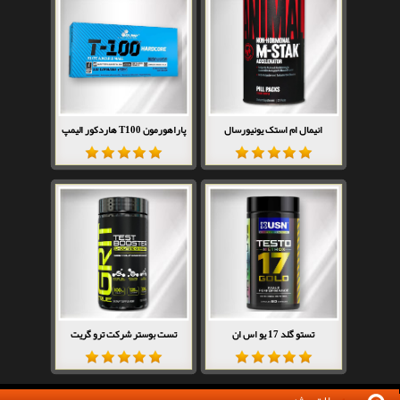
انیمال ام استک یونیورسال
پاراهورمون T100 هاردکور الیمپ
تستو گلد 17 یو اس ان
تست بوستر شرکت ترو گریت