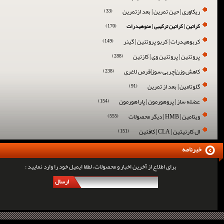
ریکاوری | حین تمرین | بعد ازتمرین
(33)
کراتین | کراتین ترکیبی | منوهیدرات
(170)
کربوهیدرات | کربو پروتئین | گینر
(149)
پروتئین | پروتئین وی | کازئین
(288)
کاهش وزن|چربی سوز|قرص لاغری
(238)
گلوتامین | بعد از تمرین
(91)
عضله ساز | پروهورمون | پاراهورمون
(154)
ویتامین | HMB | دیگر محصولات
(555)
ال کارنیتین | CLA | کافئین
(151)
خبرنامه
برای اطلاع از آخرین اخبار و محصولات، لطفا ایمیل خود را وارد نمایید :
ارسال