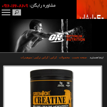
صفحه نخست
درباره ما
برندها
اینجا هستید
:
صفحه نخست
:
محصولات
:
کراتین | کراتین ترکیبی | منوهیدرات
مکمل بدنسازی
محصولات
اخبار
مقالات