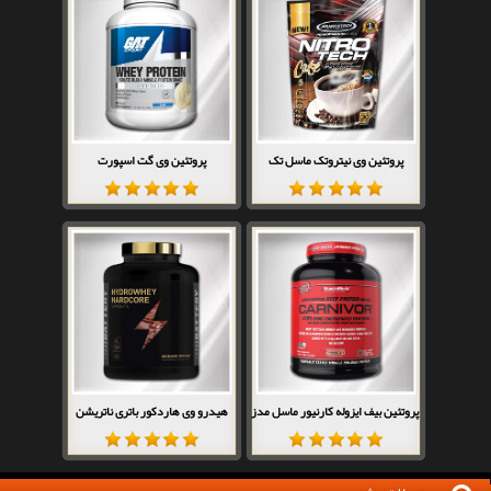
پروتئین وی نیتروتک ماسل تک
پروتئین وی گت اسپورت
پروتئین بیف ایزوله کارنیور ماسل مدز
هیدرو وی هاردکور باتری ناتریشن