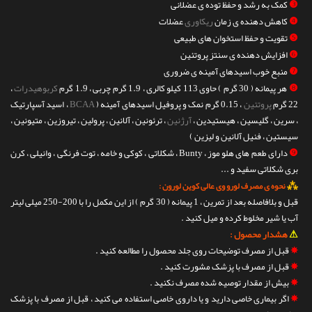
❸
کمک به رشد و حفظ توده ی عضلانی
❹
کاهش دهنده ی زمان
ریکاوری
عضلات
❺
تقویت و حفظ استخوان های طبیعی
❻
افزایش دهنده ی سنتز پروتئین
❼
منبع خوب اسیدهای آمینه ی ضروری
❽
هر پیمانه ( 30 گرم ) حاوی 113 کیلو کالری ، 1.9 گرم چربی ، 1.9 گرم
کربوهیدرات
،
22 گرم
پروتئین
، 0.15 گرم نمک و پروفیل اسیدهای آمینه (
BCAA
، اسید آسپارتیک
، سرین ، گلیسین ، هیستیدین ،
آرژنین
، ترئونین ، آلانین ، پرولین ، تیروزین ، متیونین ،
سیستین ، فنیل آلانین و لیزین )
❾
دارای طعم های هلو موز ، Bunty ، شکلاتی ، کوکی و خامه ، توت فرنگی ، وانیلی ، کرن
بری شکلاتی سفید و ...
⁂
نحوه ی مصرف لورو وی عالی کوین لورون :
قبل و بلافاصله بعد از تمرین ، 1 پیمانه ( 30 گرم ) از این مکمل را با 200-250 میلی لیتر
آب یا شیر مخلوط کرده و میل کنید .
⚠
هشدار محصول :
✵
قبل از مصرف توضیحات روی جلد محصول را مطالعه کنید .
✵
قبل از مصرف با پزشک مشورت کنید .
✵
بیش از مقدار توصیه شده مصرف نکنید .
✵
اگر بیماری خاصی دارید و یا داروی خاصی استفاده می کنید ، قبل از مصرف با پزشک