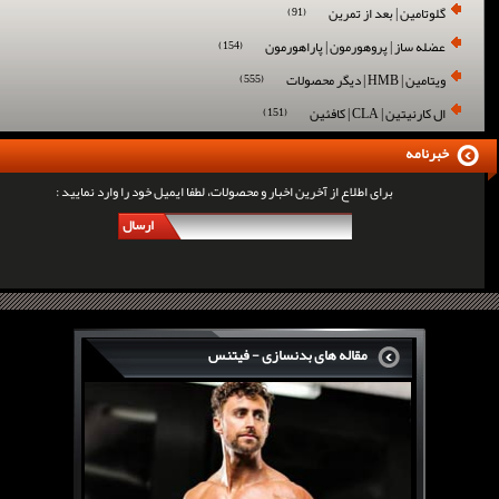
گلوتامین | بعد از تمرین
(91)
عضله ساز | پروهورمون | پاراهورمون
(154)
ویتامین | HMB | دیگر محصولات
(555)
ال کارنیتین | CLA | کافئین
(151)
خبرنامه
برای اطلاع از آخرین اخبار و محصولات، لطفا ایمیل خود را وارد نمایید :
ارسال
مقاله های بدنسازی - فیتنس
سرگی کنستانس چگونه بر روی بازو های فوق العاده...
روش های افزایش پیک بازو