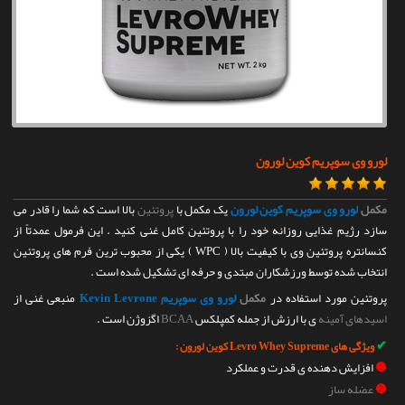
تماس با ما
لورو وی سوپریم کوین لورون
مکمل
لورو وی سوپریم کوین لورون
یک مکمل با
پروتئین
بالا است که شما را قادر می
سازد رژیم غذایی روزانه خود را با پروتئین کامل غنی کنید . این فرمول عمدتاً از
کنسانتره پروتئین وی با کیفیت بالا ( WPC ) یکی از محبوب ترین فرم های پروتئین
انتخاب شده توسط ورزشکاران مبتدی و حرفه ای تشکیل شده است .
پروتئین مورد استفاده در
مکمل
لورو وی سوپریم Kevin Levrone
منبعی غنی از
اسیدهای آمینه
ی با ارزش از جمله کمپلکس
BCAA
اگزوژن است .
✔
ویژگی های Levro Whey Supreme کوین لورون :
❶
افزایش دهنده ی قدرت و عملکرد
❷
عضله ساز