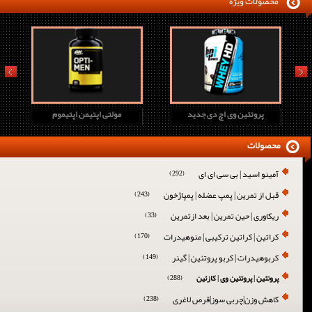
محصولات ویژه
prev
next
پروتئین وی اچ دی جدید
مولتی اپتیمن اپتیموم
محصولات
آمینو اسید | بی سی ای ای
(292)
قبل از تمرین | پمپ عضله | پمپاژخون
(243)
ریکاوری | حین تمرین | بعد ازتمرین
(33)
کراتین | کراتین ترکیبی | منوهیدرات
(170)
کربوهیدرات | کربو پروتئین | گینر
(149)
پروتئین | پروتئین وی | کازئین
(288)
کاهش وزن|چربی سوز|قرص لاغری
(238)