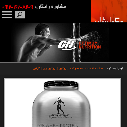
صفحه نخست
درباره ما
برندها
اینجا هستید
:
صفحه نخست
:
محصولات
:
پروتئین | پروتئین وی | کازئین
مکمل بدنسازی
محصولات
اخبار
مقالات