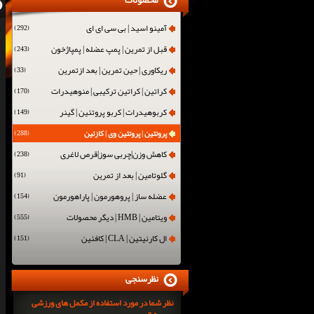
محصولات
آمینو اسید | بی سی ای ای
(292)
قبل از تمرین | پمپ عضله | پمپاژخون
(243)
ریکاوری | حین تمرین | بعد ازتمرین
(33)
کراتین | کراتین ترکیبی | منوهیدرات
(170)
کربوهیدرات | کربو پروتئین | گینر
(149)
پروتئین | پروتئین وی | کازئین
(288)
کاهش وزن|چربی سوز|قرص لاغری
(238)
گلوتامین | بعد از تمرین
(91)
عضله ساز | پروهورمون | پاراهورمون
(154)
ویتامین | HMB | دیگر محصولات
(555)
ال کارنیتین | CLA | کافئین
(151)
نظرسنجی
نظر شما در مورد استفاده از مکمل های ورزشی