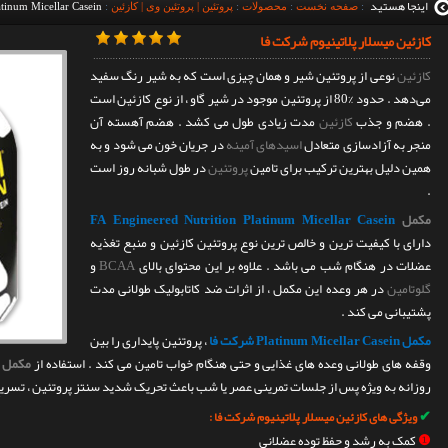
اینجا هستید
:
صفحه نخست
:
محصولات
:
پروتئین | پروتئین وی | کازئین
:
atinum Micellar Casein
کازئین میسلار پلاتینیوم شرکت فا
کازئین
نوعی از پروتئین شیر و همان چیزی است که به شیر رنگ سفید
می‌دهد . حدود %80 از پروتئین موجود در شیر گاو ، از نوع کازئین است
. هضم و جذب
کازئین
مدت زیادی طول می کشد . هضم آهسته آن
منجر به آزادسازی متعادل
اسیدهای آمینه
در جریان خون می شود و به
همین دلیل بهترین ترکیب برای تامین
پروتئین
در طول شبانه روز است
.
مکمل
FA Engineered Nutrition Platinum Micellar Casein
دارای با کیفیت ترین و خالص ترین نوع پروتئین کازئین و منبع تغذیه
عضلات در هنگام شب می باشد . علاوه بر این محتوای بالای
BCAA
و
گلوتامین
در هر وعده این مکمل ، از اثرات ضد کاتابولیک طولانی مدت
پشتیبانی می کند .
مکمل Platinum Micellar Casein شرکت فا
، پروتئین پایداری را بین
وقفه های طولانی وعده های غذایی و حتی هنگام خواب تامین می کند . استفاده از
مکمل ک
روزانه به ویژه پس از جلسات تمرینی عصر یا شب باعث تحریک شدید سنتز پروتئین ، تسری
✔
ویژگی های کازئین میسلار پلاتینیوم شرکت فا :
❶
کمک به رشد و حفظ توده عضلانی