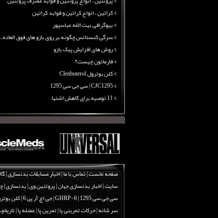
پروتئین ، انواع پروتئین و فواید مصرف پروتئین
کراتین ، انواع کراتین و فواید کراتین
بیوگرافی بیت الله عباسپور
سرگی کنستانس چگونه بر روی بازو های فوق العاده...
روش های افزایش پیک بازو
فارماتون چیست؟
کلن بوترول Clenbuterol
CJC1295 | سی جی سی 1295
11 توصیه برای کاهش اشتها
معرفی یک برنامه غذایی جامع برای افزایش قد
چربی سوزی با چای سبز
بیوگرافی علی تبریزی
منابع پروتئینی غیر گوشتی
آرژنین ، فواید آرژنین و نقش آرژنین در بدن
گلوتامین ، انواع گلوتامین و فواید مصرف گلوتام...
صفحه نخست
|
تماس با ما
|
اخبار مسابقات بدنسازی
|
گال
پروتئین ، انواع پروتئین و فواید مصرف پروتئین
سایت
|
اخبار بدنسازی جهان
|
پروتئین وی
|
بدنسازی
|
چر
کراتین ، انواع کراتین و فواید کراتین
سی جی سی 1295
|
GHRP-6 | جی اچ آر پی 6
|
کلن بوترول | erol
بیوگرافی بیت الله عباسپور
سر شانه
|
حرکات تمرینی پا | تمرین پا | عضله پا
|
تاریخچه