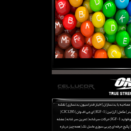
مصاحبه با بدنسازان
|
اخبار فدراسیون بدنسازی
|
نقشه
نر
|
مکمل
|
آرژنین
|
IGF-1 | ای جی اف وان
|
CJC1295 |
اید IGF-1
|
حرکات سرشانه | تمرین سر شانه | عضله
|
پکیج حرفه ای چربی سوزی ماسل تک
|
همه چیز درباره