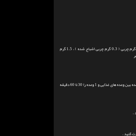
1 پیمانه از این مکمل را ( 30 گرم ) با 300 میلی لیتر آب ، شیر یا آب میوه مخلوط کنید . 1 وعده بین وعده های غذایی و 1 وعده را 30 تا 60 دقیقه
 .
ت کنید .