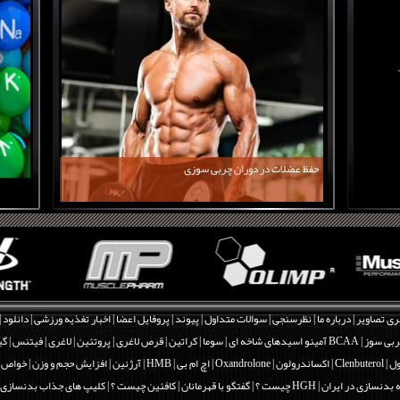
حفظ عضلات در دوران چربی سوزی
ری تصاویر
|
درباره ما
|
نظرسنجی
|
سوالات متداول
|
پیوند
|
پروفایل اعضا
|
اخبار تغذیه ورزشی
|
دانلود
|
بی سوز
|
BCAA آمینو اسیدهای شاخه ای
|
سوما
|
کراتین
|
قرص لاغری
|
پروتئین
|
لاغری
|
فیتنس
|
گی
Clenbut
|
اکساندرولون | Oxandrolone
|
اچ ام بی | HMB
|
آرژنین
|
افزایش حجم و وزن
|
خواص و فو
 بدنسازی در ایران
|
HGH چیست ؟
|
گفتگو با قهرمانان
|
کافئین چیست ؟
|
کلیپ های جذاب بدنسازی