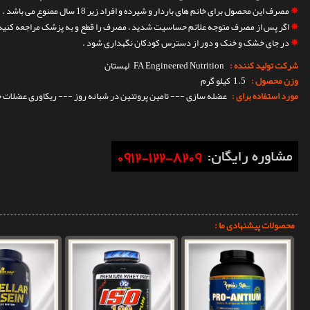
✵
مصرف این محصول برای خانم های باردار و شیرده و افراد زیر 18 سال ممنوع می باشد .
✵
اگر پس از مصرف متوجه علائم حساسیت شدید ، مصرف را قطع و به پزشک مراجعه کنید 
✵
در جای خشک و خنک و دور از دسترس کودکان نگهداری شود .
شرکت تولید کننده :
FA Engineered Nutrition
لهستان
وزن محصول :
1.5 کیلو گرم
مورد استفاده برای :
عضله سازی --- تامین پروتئین در شبانه روز --- ریکاوری عضلات 
محصولات پیشنهادی ما :