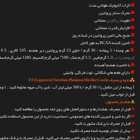
❷
اثرات آنابولیک طولانی مدت
❸
محرک سنتز پروتئین
❹
تقویت
ریکاوری
عضلانی
❺
افزایش قدرت عضلانی
❻
منبع عالی تامین پروتئین در شبانه روز
❼
تامین کننده BCAA به طور کامل
❽
هر وعده ( 1 پیمانه / 30 گرم ) حاوی 23 گرم پروتئین دیر هضم ، 105 کالری ، 0.5 گرم چربی ( 0.3 گرم چربی اشباع شده ) ، 1.5 گرم
کربوهیدرات
، 1.3 گرم فیبر ، 3.3 گرم نمک ، 7190 میلی گرم کلسیم ، 1280 میلی گرم فسفر
❾
با خاصیت هضم آهسته
❿
دارای طعم های شکلاتی ، توت فرنگی ، وانیلی
⁂
نحوه ی مصرف FA Engineered Nutrition Platinum Micellar Casein :
قبل از خواب میل کنید .
⚠
هشدار محصول :
✵
قبل از مصرف ، هشدارها و دستورالعمل های روی جلد محصول را مطالعه کنید .
✵
اگر به شیر و شیرین کننده های مصنوعی ، حساسیت دارید از این محصول استفاده نکنید
✵
قبل از مصرف با پزشک مشورت کنید .
✵
بیش از مقدار توصیه شده مصرف نکنید .
✵
اگر بیماری خاصی دارید و یا داروی خاصی مصرف می کنید ، قبل از مصرف با پزشک مشور