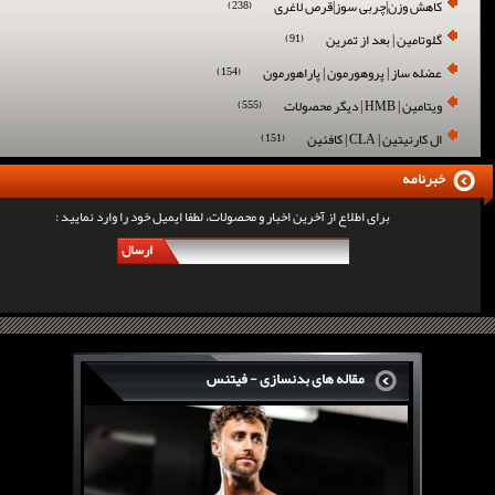
کاهش وزن|چربی سوز|قرص لاغری
(238)
گلوتامین | بعد از تمرین
(91)
عضله ساز | پروهورمون | پاراهورمون
(154)
ویتامین | HMB | دیگر محصولات
(555)
ال کارنیتین | CLA | کافئین
(151)
خبرنامه
برای اطلاع از آخرین اخبار و محصولات، لطفا ایمیل خود را وارد نمایید :
ارسال
مقاله های بدنسازی - فیتنس
سرگی کنستانس چگونه بر روی بازو های فوق العاده...