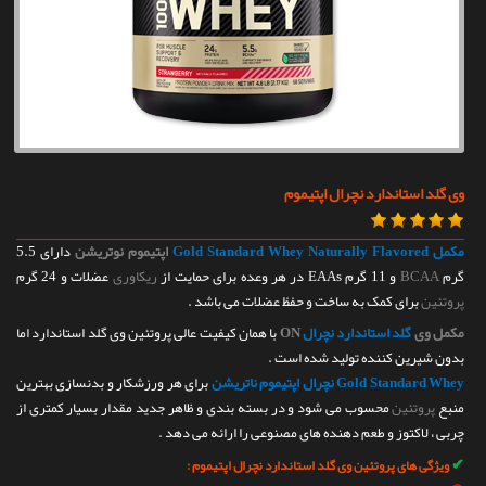
تماس با ما
وی گلد استاندارد نچرال اپتیموم
مکمل Gold Standard Whey Naturally Flavored
اپتیموم نوتریشن
دارای 5.5
گرم
BCAA
و 11 گرم EAAs در هر وعده برای حمایت از
ریکاوری
عضلات و 24 گرم
پروتئین
برای کمک به ساخت و حفظ عضلات می باشد .
مکمل وی
گلد استاندارد نچرال
ON
با همان کیفیت عالی پروتئین وی گلد استاندارد اما
بدون شیرین کننده تولید شده است .
Gold Standard Whey نچرال اپتیموم ناتریشن
برای هر ورزشکار و بدنسازی بهترین
منبع
پروتئین
محسوب می شود و در بسته بندی و ظاهر جدید مقدار بسیار کمتری از
چربی ، لاکتوز و طعم دهنده های مصنوعی را ارائه می دهد .
✔
ویژگی های پروتئین وی گلد استاندارد نچرال اپتیموم :