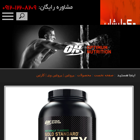
صفحه نخست
درباره ما
برندها
اینجا هستید
:
صفحه نخست
:
محصولات
:
پروتئین | پروتئین وی | کازئین
مکمل بدنسازی
محصولات
اخبار
مقالات