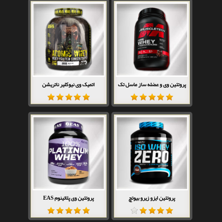
پروتئین وی و عضله ساز ماسل تک
اتمیک وی نیوکلیر ناتریشن
پروتئین ایزو زیرو بیوتچ
پروتئین وی پلاتینوم EAS