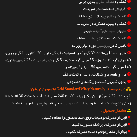
❶
کمک به
عضله سازی
بدون چربی
❷
افزایش استقامت در تمرینات
❸
تقویت
ریکاوری
و بازسازی عضلانی
❹
کمک به بهبود عملکرد در تمرینات
❺
غنی از
اسیدهای آمینه
طبیعی
❻
تقویت کننده سنتز
پروتئین
عضلانی
❼
تامین کامل
پروتئین
مورد نیاز روزانه
❽
هر وعده ( 1 پیمانه / 32 گرم ) در طعم توت فرنگی دارای 130 کالری ، 1 گرم چربی ،
40 میلی گرم کلسترول ، 55 میلی گرم سدیم ، 5 گرم
کربوهیدرات
، 25 گرم پروتئین ،
140 میلی گرم کلسیم و 150 میلی گرم پتاسیم
❾
دارای طعم های شکلات ، وانیل و توت فرنگی
❿
بدون شیرین کننده و رنگ های مصنوعی
⁂
نحوه ی مصرف Gold Standard Whey Naturally اپتیموم نوتریشن :
1 پیمانه ( 32 گرم ) از این مکمل را با 180 تا 240 میلی لیتر آب به مدت 30 ثانیه یا تا
زمانی که پودر کاملا حل شود مخلوط کنید و اول صبح ، قبل یا پس از تمرین بنوشید .
⚠
هشدار محصول :
✵
قبل از مصرف توضیحات روی جلد محصول را مطالعه کنید .
✵
قبل از مصرف با پزشک مشورت کنید .
✵
بیش از مقدار توصیه شده مصرف نکنید .