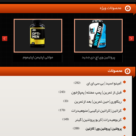
محصولات ویژه
prev
next
پروتئین وی اچ دی جدید
مولتی اپتیمن اپتیموم
محصولات
آمینو اسید | بی سی ای ای
(292)
قبل از تمرین | پمپ عضله | پمپاژخون
(243)
ریکاوری | حین تمرین | بعد ازتمرین
(33)
کراتین | کراتین ترکیبی | منوهیدرات
(170)
کربوهیدرات | کربو پروتئین | گینر
(149)
پروتئین | پروتئین وی | کازئین
(288)