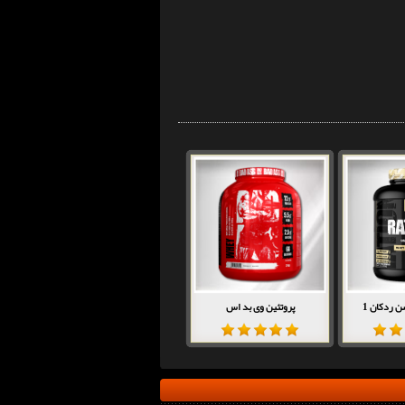
ن ردکان 1
پروتئین وی بد اس