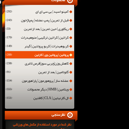
محصولات
آمینو اسید | بی سی ای ای
(292)
قبل از تمرین | پمپ عضله | پمپاژخون
(243)
ریکاوری | حین تمرین | بعد ازتمرین
(33)
کراتین | کراتین ترکیبی | منوهیدرات
(170)
کربوهیدرات | کربو پروتئین | گینر
(149)
پروتئین | پروتئین وی | کازئین
(288)
کاهش وزن|چربی سوز|قرص لاغری
(238)
گلوتامین | بعد از تمرین
(91)
عضله ساز | پروهورمون | پاراهورمون
(154)
ویتامین | HMB | دیگر محصولات
(555)
ال کارنیتین | CLA | کافئین
(151)
نظرسنجی
نظر شما در مورد استفاده از مکمل های ورزشی