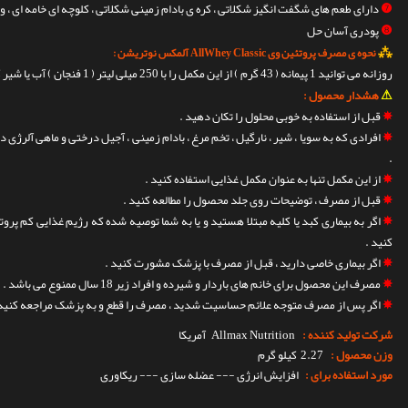
❼
دارای طعم های شگفت انگیز شکلاتی ، کره ی بادام زمینی شکلاتی ، کلوچه ای خامه ای ، 
❽
پودری آسان حل
⁂
نحوه ی مصرف پروتئین وی AllWhey Classic آلمکس نوتریشن :
روزانه می توانید 1 پیمانه ( 43 گرم ) از این مکمل را با 250 میلی لیتر ( 1 فنجان ) آب یا شیر کم چرب ترکیب و میل کنید .
⚠
هشدار محصول :
✵
قبل از استفاده به خوبی محلول را تکان دهید .
✵
افرادی که به سویا ، شیر ، نارگیل ، تخم مرغ ، بادام زمینی ، آجیل درختی و ماهی آلرژ
.
✵
از این مکمل تنها به عنوان مکمل غذایی استفاده کنید .
✵
قبل از مصرف ، توضیحات روی جلد محصول را مطالعه کنید .
✵
اگر به بیماری کبد یا کلیه مبتلا هستید و یا به شما توصیه شده که رژیم غذایی کم پر
کنید .
✵
اگر بیماری خاصی دارید ، قبل از مصرف با پزشک مشورت کنید .
✵
مصرف این محصول برای خانم های باردار و شیرده و افراد زیر 18 سال ممنوع می باشد .
✵
اگر پس از مصرف متوجه علائم حساسیت شدید ، مصرف را قطع و به پزشک مراجعه کنید 
شرکت تولید کننده :
Allmax Nutrition
آمریکا
وزن محصول :
2.27 کیلو گرم
مورد استفاده برای :
افزایش انرژی --- عضله سازی --- ریکاوری