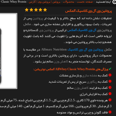
اینجا هستید
:
صفحه نخست
:
محصولات
:
پروتئین | پروتئین وی | کازئین
:
 Classic Whey Protein
پروتئین وی آل وی کلاسیک آلمکس
تحقیقات نشان داده اند که سطح بالاتر و با کیفیت تر
پروتئین
پس از
تمرینات ، باعث بهبود ریکاوری و افزایش عضله سازی می شود .
مکمل
پروتئین وی
آل وی کلاسیک آلمکس
ترکیبی از
پروتئین وی
کنستانتره و
ایزوله خالص است که آنزیم هایی را تقویت می کنند که باعث تقویت
هضم و جذب بالاتر پروتئین می شوند .
مکمل
پروتئین وی آل وی کلاسیک
Allmax Nutrition
در مقایسه با
محصولات دیگر پروتئینی ، دارای پروتئین بالاتری است و در برخی از
مصرف کنندگان ، توانسته منجر به
کاهش وزن
سالم نیز بشود .
✔
ویژگی های AllWhey Classic Whey Protein آلمکس نوتریشن :
❶
کمک به
عضله سازی
و بازسازی عضلات
❷
کمک به
ریکاوری
سریع تر پس از تمرینات شدید
❸
کمک به فرایند
کاهش وزن
سالم
❹
کمک به افزایش انرژی
❺
هر وعده حاوی 170 کالری ، 2.5 گرم چربی کل ، 1.5 گرم چربی اشباع شده ، 75 میلی گرم کلسترول ، 7 گرم
3 گرم شکر ، 30 گرم پروتئین ، 166 میلی گرم کلسیم ، 1 میلی گرم آهن ، 140 میلی گرم سدیم و 379 میلی گرم پتاسیم
❻
فاقد گلوتن و چربی ترانس و مواد ممنوعه