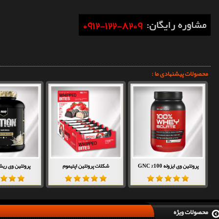
محصولات پیشنهادی ما :
پروتئین وی ایزوله 100% GNC
شکلات پروتئین اپتیموم
پروتئین وی ریش
محصولات ویژه