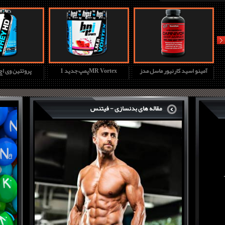
nex
آمینو اسید کارنیور ماسل مدز
پمپ جدید 1MR Vortex
پروتئین وی ا
مقاله های بدنسازی - فیتنس