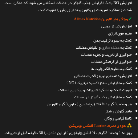
افزایش NO باعث افزایش جذب گلوکز در عضلات اسکلتی می شود که ممکن است
شدت و عملکرد تمرینات و ریکاوری بعد از ورزش را تقویت کند .
✔
ویژگی های تائورین Allmax Nutrition :
افزایش تمرکز ذهنی
منبع قوی انرژی
کمک به بهبود ترکیب بدن
کمک به
عضله سازی
و انقباض عضلات
جلوگیری از تخریب و تجزیه عضلات
جلوگیری از گرفتگی عضلات
کمک به تنظیم الکترولیت ها
افزایش دهنده ی نیرو و قدرت عضلانی
کمک به افزایش سنتز اکسید نیتریک ( NO )
تقویت شدت و عملکرد تمرینات و
ریکاوری
عضلات
کمک به افزایش جذب گلوکز در عضلات
هر وعده ( 3 گرم / ¾ قاشق چایخوری ) حاوی 3 گرم تائورین
فاقد گلوتن و شکر
کاملا گیاهی و وگان
⁂
نحوه ی مصرف Taurine آلمکس نوتریشن :
روزانه 1 وعده ( 3 گرم / ¾ قاشق چایخوری ) از این
مکمل
را 30 دقیقه قبل از تمرینات