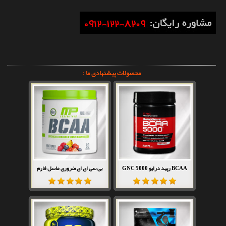
محصولات پیشنهادی ما :
BCAA رپید درایو 5000 GNC
بی سی ای ای ضروری ماسل فارم