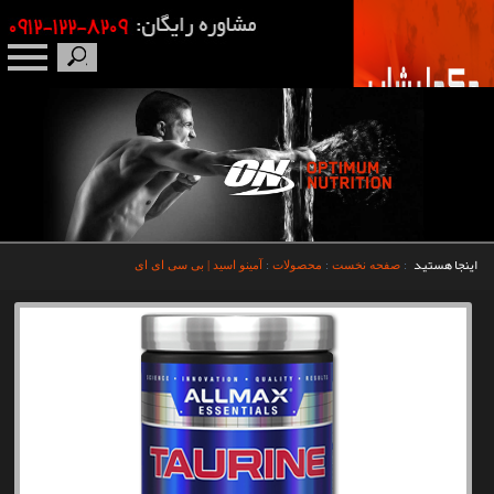
صفحه نخست
درباره ما
برندها
اینجا هستید
:
صفحه نخست
:
محصولات
:
آمینو اسید | بی سی ای ای
مکمل بدنسازی
محصولات
اخبار
مقالات