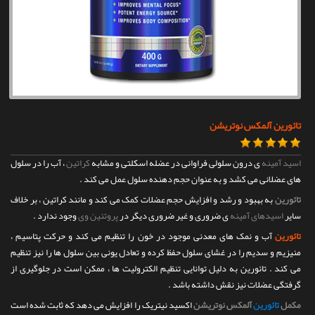
تماس با ما
تائورین آلمکس نوتریشن
اسید آمینه
ی درون سلولی فراوانی در عضله اسکلتی و مشابه
کراتین
، آب را در سلول
های عضلانی می کشد و به عنوان حجم دهنده سلول عمل می کند .
تائورین
به بهبود و رشد و افزایش حجم عضلات کمک می کند و مانند کراتین ، بر خلاف
سایر
اسیدهای آمینه
ی ضروری و غیر ضروری دیگر در
پروتئین وی
وجود ندارد .
تائورین
آب و نمک های معدنی موجود در خون را تنظیم می کند و حرکت پتاسیم ،
منیزیم و سدیم را در غشای سلول حفظ کرده و تعادل یونی بین سلول ها را نیز تنظیم
می کند . تائورین به دلیل توانایی تنظیم الکترولیت ها ، ممکن است در جلوگیری از
گرفتگی عضلات نیز نقش داشته باشد .
مکمل
تائورین
آلمکس نوتریشن
اکسید نیتریک را افزایش می دهد که ثابت شده است