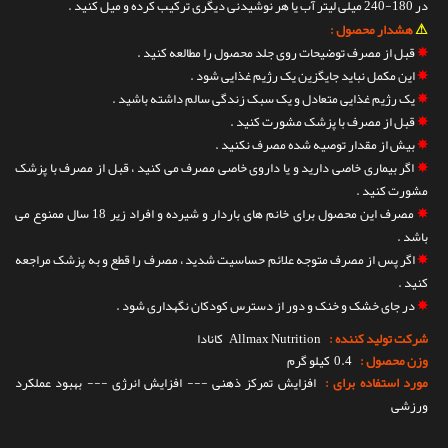
در 180-240 میلی لیتر آب یا هر نوشیدنی دیگری ترکیب کرده و میل کنید .
⚠
هشدار محصول :
✵
قبل از مصرف توضیحات روی جلد محصول را مطالعه کنید .
✵
این مکمل نباید جایگزین یک رژیم غذایی شود .
✵
یک رژیم غذایی متعادل و یک سبک زندگی سالم داشته باشید .
✵
قبل از مصرف با پزشک مشورت کنید .
✵
بیش از مقدار توصیه شده مصرف نکنید .
✵
اگر بیماری خاصی دارید و یا داروی خاصی مصرف می کنید ، قبل از مصرف با پزشک
مشورت کنید .
✵
مصرف این محصول برای خانم های باردار و شیرده و افراد زیر 18 سال ممنوع می
باشد .
✵
اگر پس از مصرف متوجه علائم حساسیت شدید ، مصرف را قطع و به پزشک مراجعه
کنید .
✵
در جای خشک و خنک و دور از دسترس کودکان نگهداری شود .
شرکت تولید کننده :
Allmax Nutrition
کانادا
وزن محصول :
0.4 کیلو گرم
مورد استفاده برای :
افزایش تمرکز ذهنی --- افزایش انرژی --- بهبود عملکرد
ورزشی