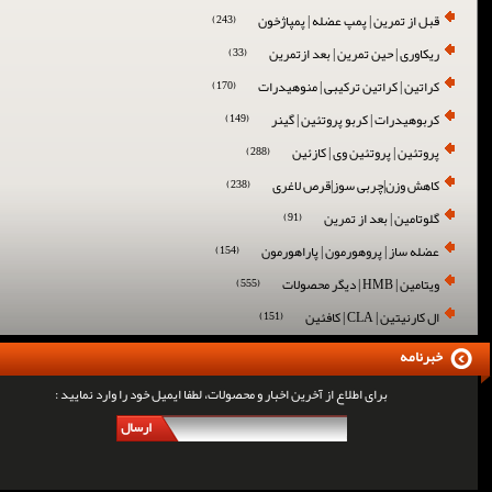
قبل از تمرین | پمپ عضله | پمپاژخون
(243)
ریکاوری | حین تمرین | بعد ازتمرین
(33)
کراتین | کراتین ترکیبی | منوهیدرات
(170)
کربوهیدرات | کربو پروتئین | گینر
(149)
پروتئین | پروتئین وی | کازئین
(288)
کاهش وزن|چربی سوز|قرص لاغری
(238)
گلوتامین | بعد از تمرین
(91)
عضله ساز | پروهورمون | پاراهورمون
(154)
ویتامین | HMB | دیگر محصولات
(555)
ال کارنیتین | CLA | کافئین
(151)
خبرنامه
برای اطلاع از آخرین اخبار و محصولات، لطفا ایمیل خود را وارد نمایید :
ارسال