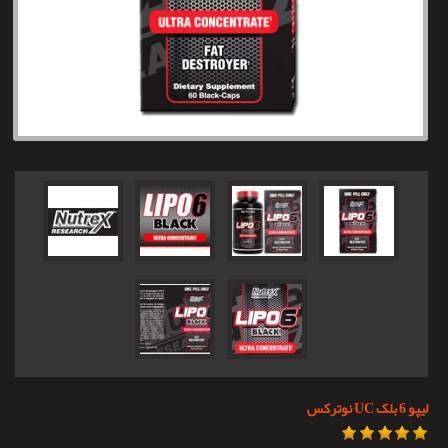
تماس با ما
لیپو 6 بلک UC نوترکس