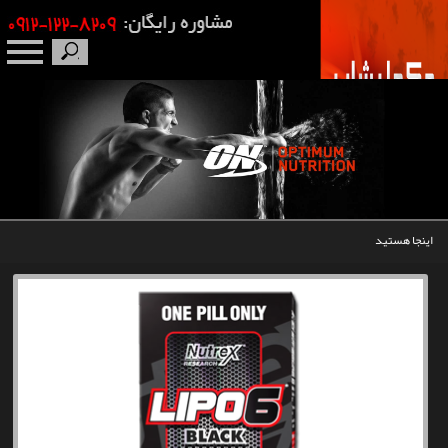
صفحه نخست
درباره ما
برندها
اینجا هستید
مکمل بدنسازی
محصولات
اخبار
مقالات