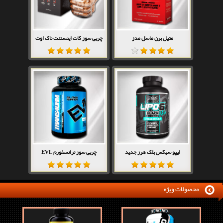
متیل برن ماسل مدز
چربی سوز کات اینستنت ناک اوت
لیپو سیکس بلک هرز جدید
چربی سوز ترانسفورم EVL
محصولات ویژه