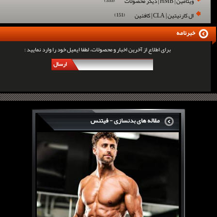
ویتامین | HMB | دیگر محصولات
(555)
ال کارنیتین | CLA | کافئین
(151)
خبرنامه
برای اطلاع از آخرین اخبار و محصولات، لطفا ایمیل خود را وارد نمایید :
ارسال
مقاله های بدنسازی - فیتنس
سرگی کنستانس چگونه بر روی بازو های فوق العاده...
روش های افزایش پیک بازو
فارماتون چیست؟
کلن بوترول Clenbuterol
CJC1295 | سی جی سی 1295