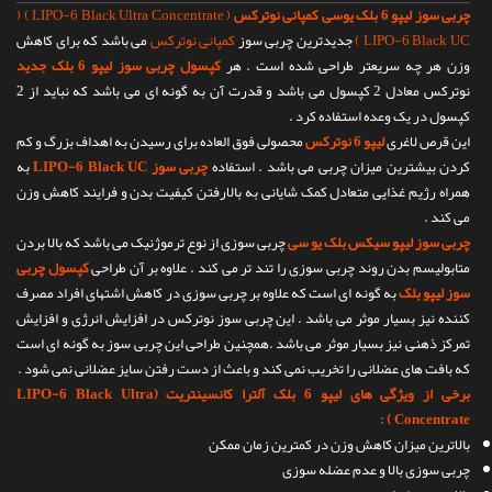
چربی سوز لیپو 6 بلک یوسی کمپانی نوترکس
( LIPO-6 Black Ultra Concentrate ) (
LIPO-6 Black UC )
جدیدترین چربی سوز
کمپانی نوترکس
می باشد که برای کاهش
وزن هر چه سریعتر طراحی شده است . هر
کپسول چربی سوز لیپو 6 بلک جدید
نوترکس معادل 2 کپسول می باشد و قدرت آن به گونه ای می باشد که نباید از 2
کپسول در یک وعده استفاده کرد .
این قرص لاغری
لیپو 6 نوترکس
محصولی فوق العاده برای رسیدن به اهداف بزرگ و کم
کردن بیشترین میزان چربی می باشد . استفاده
چربی سوز LIPO-6 Black UC
به
همراه رژیم غذایی متعادل کمک شایانی به بالارفتن کیفیت بدن و فرایند کاهش وزن
می کند .
چربی سوز لیپو سیکس بلک یو سی
چربی سوزی از نوع ترموژنیک می باشد که بالا بردن
متابولیسم بدن روند چربی سوزی را تند تر می کند . علاوه بر آن طراحی
کپسول چربی
سوز لیپو بلک
به گونه ای است که علاوه بر چربی سوزی در کاهش اشتهای افراد مصرف
کننده نیز بسیار موثر می باشد . این چربی سوز نوترکس در افزایش انرژی و افزایش
تمرکز ذهنی نیز بسیار موثر می باشد .همچنین طراحی این چربی سوز به گونه ای است
که بافت های عضلانی را تخریب نمی کند و باعث از دست رفتن سایز عضلانی نمی شود .
برخی از ویژگی های لیپو 6 بلک آلترا کانسینتریت (LIPO-6 Black Ultra
Concentrate ) :
بالاترین میزان کاهش وزن در کمترین زمان ممکن
چربی سوزی بالا و عدم عضله سوزی