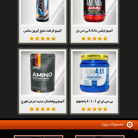
آمینو ایکس EAAs بی اس ان
آمینو کرافت مایع آیرون مکس
بی سی ای ای 1 : 1 : 4 یاماموتو
آمینو پروفشنال جدید جرمن فورج
محصولات ویژه