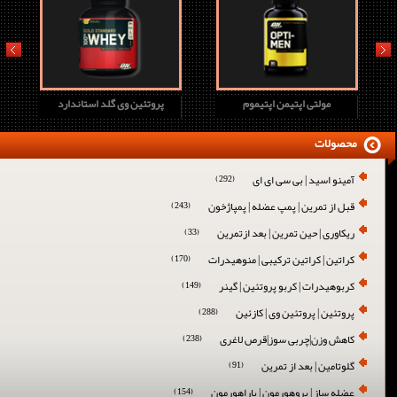
prev
next
پروتئین وی اچ دی جدید
مولتی اپتیمن اپتیموم
پروتئین وی
محصولات
آمینو اسید | بی سی ای ای
(292)
قبل از تمرین | پمپ عضله | پمپاژخون
(243)
ریکاوری | حین تمرین | بعد ازتمرین
(33)
کراتین | کراتین ترکیبی | منوهیدرات
(170)
کربوهیدرات | کربو پروتئین | گینر
(149)
پروتئین | پروتئین وی | کازئین
(288)
کاهش وزن|چربی سوز|قرص لاغری
(238)
گلوتامین | بعد از تمرین
(91)
عضله ساز | پروهورمون | پاراهورمون
(154)