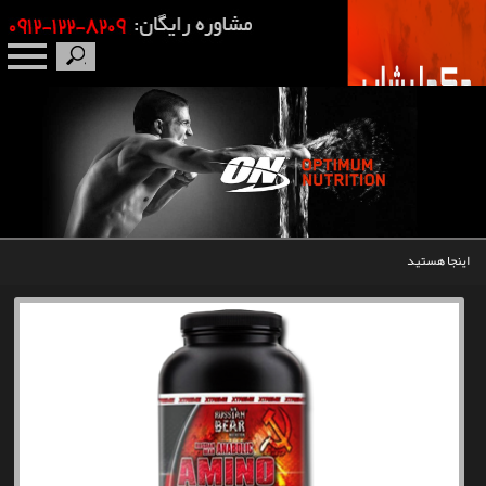
صفحه نخست
درباره ما
برندها
اینجا هستید
مکمل بدنسازی
محصولات
اخبار
مقالات