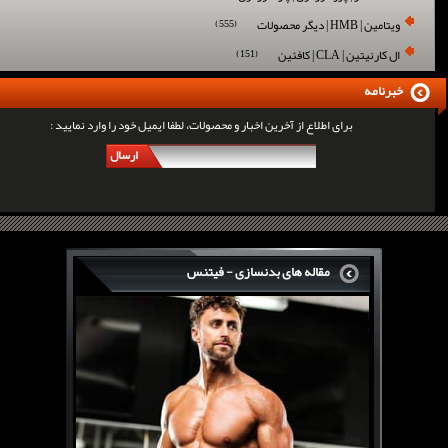
ویتامین | HMB | دیگر محصولات
(555)
ال کارنیتین | CLA | کافئین
(151)
خبرنامه
برای اطلاع از آخرین اخبار و محصولات، لطفا ایمیل خود را وارد نمایید :
ارسال
مقاله های بدنسازی - فیتنس
سرگی کنستانس چگونه بر روی بازو های فوق العاده...
روش های افزایش پیک بازو
فارماتون چیست؟
کلن بوترول Clenbuterol