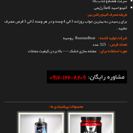
سرعت هضم و جذب بالا
آمینو اسید کاملاٌ رژیمی
طریقه مصرف آمینو راشن بیر :
برای رسیدن به بهترین جواب روزانه 3 الی 4 وعده و در هر وعده 2 الی 3 قرص مصرف
نمایید .
شرکت تولید کننده :
RussianBear
روسیه
تعداد قرص :
325 عدد
مورد استفاده برای :
عضله سازی خشک --- بالا بردن کیفیت عضلات
محصولات پیشنهادی ما :