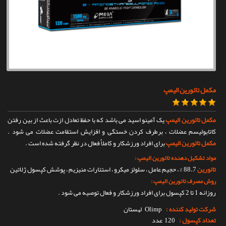
تماس با ما
مکمل تائورین الیمپ
مکمل تائورین الیمپ
یک آمینو اسید می باشد که با حفظ تعادل ازت باعث از بین رفتن
کاتابولیسم عضلات ، برطرف کردن خستگی و افزایش استقامت عضلات می شود .
مکمل تائورین الیمپ
برای افراد ورزشکار و کاملاٌ فعال در نظر گرفته شده است .
مواد تشکیل دهنده تائورین الیمپ :
تائورین
88.7 % ، حجیم عامل ، سلولز میکرو ، استئارات منیزیم ، پوشش کپسول ژلاتین
روش مصرف تائورین الیمپ :
روزانه 1 تا 2 کپسول برای افراد ورزشکار و فعال توصیه می شود .
شرکت تولید کننده :
Olimp
لهستان
تعداد کپسول :
120 عدد