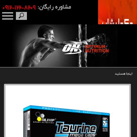
صفحه نخست
درباره ما
برندها
اینجا هستید
مکمل بدنسازی
محصولات
اخبار
مقالات