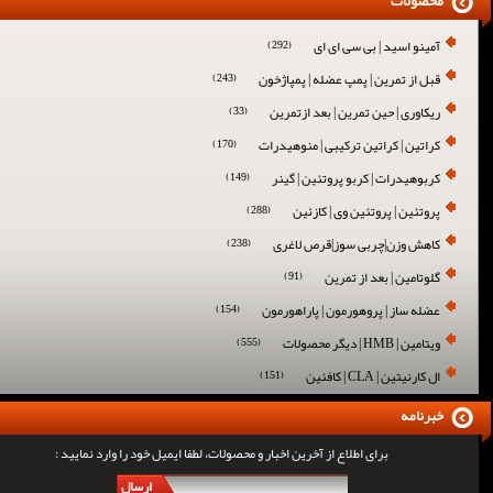
محصولات
آمینو اسید | بی سی ای ای
(292)
قبل از تمرین | پمپ عضله | پمپاژخون
(243)
ریکاوری | حین تمرین | بعد ازتمرین
(33)
کراتین | کراتین ترکیبی | منوهیدرات
(170)
کربوهیدرات | کربو پروتئین | گینر
(149)
پروتئین | پروتئین وی | کازئین
(288)
کاهش وزن|چربی سوز|قرص لاغری
(238)
گلوتامین | بعد از تمرین
(91)
عضله ساز | پروهورمون | پاراهورمون
(154)
ویتامین | HMB | دیگر محصولات
(555)
ال کارنیتین | CLA | کافئین
(151)
خبرنامه
برای اطلاع از آخرین اخبار و محصولات، لطفا ایمیل خود را وارد نمایید :
ارسال