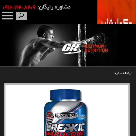
صفحه نخست
درباره ما
برندها
اینجا هستید
مکمل بدنسازی
محصولات
اخبار
مقالات