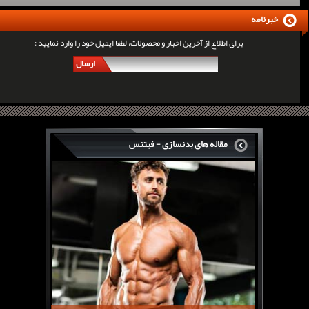
خبرنامه
برای اطلاع از آخرین اخبار و محصولات، لطفا ایمیل خود را وارد نمایید :
ارسال
مقاله های بدنسازی - فیتنس
سرگی کنستانس چگونه بر روی بازو های فوق العاده...
روش های افزایش پیک بازو
فارماتون چیست؟
کلن بوترول Clenbuterol
CJC1295 | سی جی سی 1295
11 توصیه برای کاهش اشتها