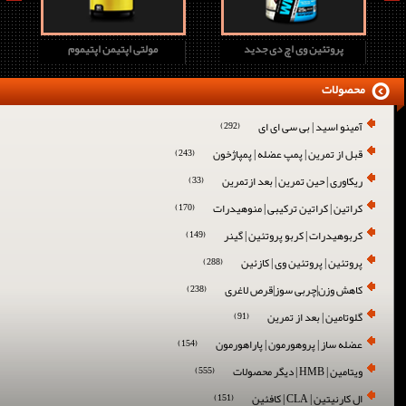
پروتئین وی اچ دی جدید
مولتی اپتیمن اپتیموم
محصولات
آمینو اسید | بی سی ای ای
(292)
قبل از تمرین | پمپ عضله | پمپاژخون
(243)
ریکاوری | حین تمرین | بعد ازتمرین
(33)
کراتین | کراتین ترکیبی | منوهیدرات
(170)
کربوهیدرات | کربو پروتئین | گینر
(149)
پروتئین | پروتئین وی | کازئین
(288)
کاهش وزن|چربی سوز|قرص لاغری
(238)
گلوتامین | بعد از تمرین
(91)
عضله ساز | پروهورمون | پاراهورمون
(154)
ویتامین | HMB | دیگر محصولات
(555)
ال کارنیتین | CLA | کافئین
(151)