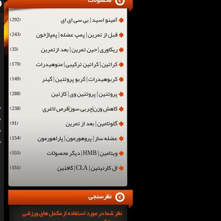
محصولات
آمینو اسید | بی سی ای ای
(292)
قبل از تمرین | پمپ عضله | پمپاژخون
(243)
ریکاوری | حین تمرین | بعد ازتمرین
(33)
کراتین | کراتین ترکیبی | منوهیدرات
(170)
کربوهیدرات | کربو پروتئین | گینر
(149)
پروتئین | پروتئین وی | کازئین
(288)
کاهش وزن|چربی سوز|قرص لاغری
(238)
گلوتامین | بعد از تمرین
(91)
عضله ساز | پروهورمون | پاراهورمون
(154)
ویتامین | HMB | دیگر محصولات
(555)
ال کارنیتین | CLA | کافئین
(151)
نظرسنجی
نظر شما در مورد استفاده از مکمل های ورزشی