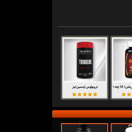
تریبولوس اینسین لبز