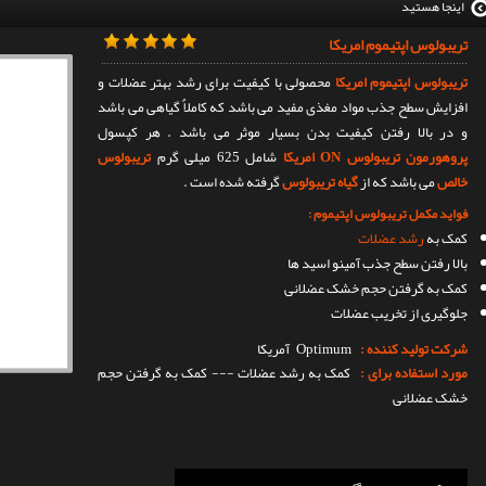
اینجا هستید
تریبولوس اپتیموم امریکا
تریبولوس اپتیموم امریکا
محصولی با کیفیت برای رشد بهتر عضلات و
افزایش سطح جذب مواد مغذی مفید می باشد که کاملاٌ گیاهی می باشد
و در بالا رفتن کیفیت بدن بسیار موثر می باشد . هر کپسول
پروهورمون تریبولوس ON امریکا
شامل 625 میلی گرم
تریبولوس
خالص
می باشد که از
گیاه تریبولوس
گرفته شده است .
فواید مکمل تریبولوس اپتیموم :
کمک به
رشد عضلات
بالا رفتن سطح جذب آمینو اسید ها
کمک به گرفتن حجم خشک عضلانی
جلوگیری از تخریب عضلات
شرکت تولید کننده :
Optimum
آمریکا
مورد استفاده برای :
کمک به رشد عضلات --- کمک به گرفتن حجم
خشک عضلانی