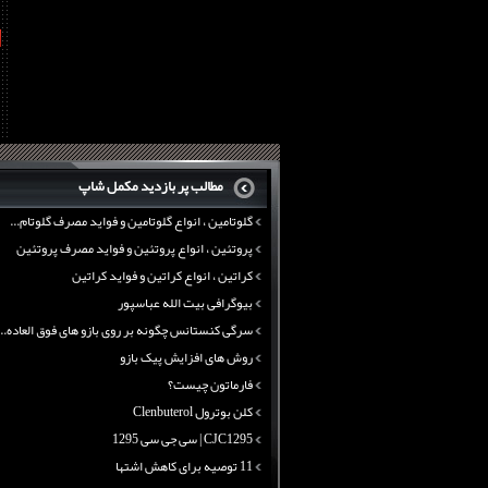
کلن بوترول Clenbuterol
CJC1295 | سی جی سی 1295
t
11 توصیه برای کاهش اشتها
معرفی یک برنامه غذایی جامع برای افزایش قد
تانک ماسل آرمی سایتک
بی سی ای ای نوترکس
پروتئین وی ماسل آرمی
چربی سوزی با چای سبز
بیوگرافی علی تبریزی
منابع پروتئینی غیر گوشتی
مطالب پر بازدید مکمل شاپ
آرژنین ، فواید آرژنین و نقش آرژنین در بدن
گلوتامین ، انواع گلوتامین و فواید مصرف گلوتام...
پروتئین ، انواع پروتئین و فواید مصرف پروتئین
کراتین ، انواع کراتین و فواید کراتین
بیوگرافی بیت الله عباسپور
سرگی کنستانس چگونه بر روی بازو های فوق العاده...
روش های افزایش پیک بازو
فارماتون چیست؟
کلن بوترول Clenbuterol
CJC1295 | سی جی سی 1295
11 توصیه برای کاهش اشتها