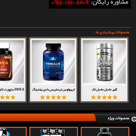
محصولات پیشنهادی ما :
کلیر ماسل ماسل تک
تریبولوس ترستریس بادی بیلدینگ
DHEA ساپورت ناتریشن ( mg 50 )
محصولات ویژه