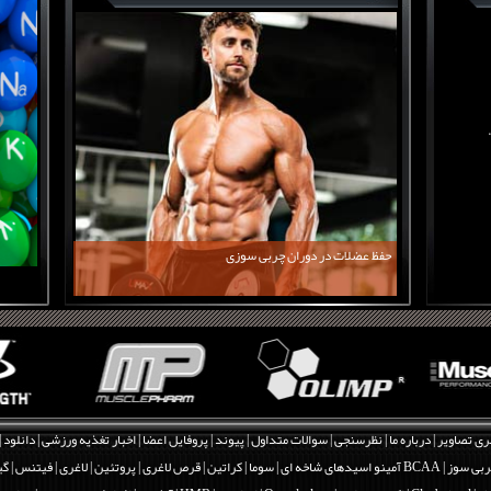
حفظ عضلات در دوران چربی سوزی
ری تصاویر
|
درباره ما
|
نظرسنجی
|
سوالات متداول
|
پیوند
|
پروفایل اعضا
|
اخبار تغذیه ورزشی
|
دانلود
|
بی سوز
|
BCAA آمینو اسیدهای شاخه ای
|
سوما
|
کراتین
|
قرص لاغری
|
پروتئین
|
لاغری
|
فیتنس
|
گی