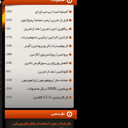
محصولات
آمینو اسید | بی سی ای ای
(292)
قبل از تمرین | پمپ عضله | پمپاژخون
(243)
ریکاوری | حین تمرین | بعد ازتمرین
(33)
کراتین | کراتین ترکیبی | منوهیدرات
(170)
کربوهیدرات | کربو پروتئین | گینر
(149)
پروتئین | پروتئین وی | کازئین
(288)
کاهش وزن|چربی سوز|قرص لاغری
(238)
گلوتامین | بعد از تمرین
(91)
عضله ساز | پروهورمون | پاراهورمون
(154)
ویتامین | HMB | دیگر محصولات
(555)
ال کارنیتین | CLA | کافئین
(151)
نظرسنجی
نظر شما در مورد استفاده از مکمل های ورزشی