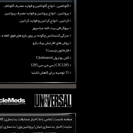
گلوتامین ، انواع گلوتامین و فواید مصرف گلوتام...
پروتئین ، انواع پروتئین و فواید مصرف پروتئین
کراتین ، انواع کراتین و فواید کراتین
بیوگرافی بیت الله عباسپور
سرگی کنستانس چگونه بر روی بازو های فوق العاده...
روش های افزایش پیک بازو
فارماتون چیست؟
کلن بوترول Clenbuterol
CJC1295 | سی جی سی 1295
11 توصیه برای کاهش اشتها
معرفی یک برنامه غذایی جامع برای افزایش قد
چربی سوزی با چای سبز
بیوگرافی علی تبریزی
منابع پروتئینی غیر گوشتی
آرژنین ، فواید آرژنین و نقش آرژنین در بدن
گلوتامین ، انواع گلوتامین و فواید مصرف گلوتام...
صفحه نخست
|
تماس با ما
|
اخبار مسابقات بدنسازی
|
گال
پروتئین ، انواع پروتئین و فواید مصرف پروتئین
سایت
|
اخبار بدنسازی جهان
|
پروتئین وی
|
بدنسازی
|
چر
کراتین ، انواع کراتین و فواید کراتین