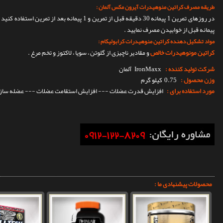
طریقه مصرف کراتین منوهیدرات آیرون مکس آلمان :
پیمانه قبل از خوابیدن مصرف نمایید .
مواد تشکیل دهنده کراتین منوهیدرات کرابولیکام :
کراتین مونوهیدرات خالص
و مقادیر ناچیزی از گلوتن ، سویا ، لاکتوز و تخم مرغ .
شرکت تولید کننده :
IronMaxx
آلمان
وزن محصول :
0.75 کیلو گرم
مورد استفاده برای :
افزایش قدرت عضلات --- افزایش استقامت عضلات --- عضله ساز
محصولات پیشنهادی ما :