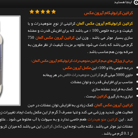
اینجا هستید
کراتین کرابولیکام آیرون مکس
کراتین کرابولیکام آیرون مکس آلمان
کراتینی از نوع منوهیدرات و با
کیفیت و درجه خلوص 100 % می باشد که برای افزیش قدرت و عضله
سازی بسیار موثر می باشد . وزن این
کراتین آیرون مکس آلمان
750
گرم می باشد که باعث می شود علاوه بر مزیت کیفیت از نظر مقرون به
صرفه بودن هم مناسب باشد .
برخی از ویژگی های مهم کراتین منوهیدرات کرابولیکام آیرون مکس آلمان :
درجه خلوص بالا و 100% این
مکمل آیرون مکس
حاوی 5000 میلی گرم
کراتین منوهیدرات خالص
در هر پیمانه
مناسب برای افزایش قدرت و توان عضلات
کمک به فرایند عضله سازی
نیازی به بارگیری
کراتین
نیست .
کراتین آیرون مکس آلمان
کمک زیادی به افزایش توان عضلات در حین
فعالیت های شدید ورزشی می کند و تنها مصرف 3 گرم از این 
کند . این
کراتین منو هیدرات
طعم خاصی ندارد و به سهولت با آب مخلوط می شود . علا
عضلات نیز موثر می باشد . نکته جالب توجه این
مکمل کراتین
این می باشد که میزان کربوه
از 0.1 گرم می باشد .