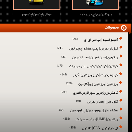
پروتئین وی اچ دی جدید
مولتی اپتیمن اپتیموم
محصولات
آمینو اسید | بی سی ای ای
(292)
قبل از تمرین | پمپ عضله | پمپاژخون
(243)
ریکاوری | حین تمرین | بعد ازتمرین
(33)
کراتین | کراتین ترکیبی | منوهیدرات
(170)
کربوهیدرات | کربو پروتئین | گینر
(149)
پروتئین | پروتئین وی | کازئین
(288)
کاهش وزن|چربی سوز|قرص لاغری
(238)
گلوتامین | بعد از تمرین
(91)
عضله ساز | پروهورمون | پاراهورمون
(154)
ویتامین | HMB | دیگر محصولات
(555)
ال کارنیتین | CLA | کافئین
(151)