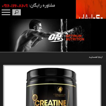
صفحه نخست
درباره ما
برندها
اینجا هستید
مکمل بدنسازی
محصولات
اخبار
مقالات