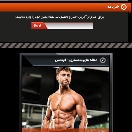
خبرنامه
برای اطلاع از آخرین اخبار و محصولات، لطفا ایمیل خود را وارد نمایید :
ارسال
مقاله های بدنسازی - فیتنس
سرگی کنستانس چگونه بر روی بازو های فوق العاده...
روش های افزایش پیک بازو
فارماتون چیست؟
کلن بوترول Clenbuterol
CJC1295 | سی جی سی 1295
11 توصیه برای کاهش اشتها
معرفی یک برنامه غذایی جامع برای افزایش قد