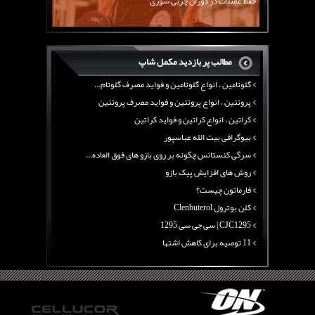
حفظ عضلات در دوران چربی سوزی
چربی سوزی با چای سبز
بیوگرافی علی تبریزی
منابع پروتئینی غیر گوشتی
مطالب پر بازدید مکمل شاپ
آرژنین ، فواید آرژنین و نقش آرژنین در بدن
گلوتامین ، انواع گلوتامین و فواید مصرف گلوتام...
پروتئین ، انواع پروتئین و فواید مصرف پروتئین
کراتین ، انواع کراتین و فواید کراتین
بیوگرافی بیت الله عباسپور
سرگی کنستانس چگونه بر روی بازو های فوق العاده...
روش های افزایش پیک بازو
فارماتون چیست؟
کلن بوترول Clenbuterol
CJC1295 | سی جی سی 1295
11 توصیه برای کاهش اشتها
معرفی یک برنامه غذایی جامع برای افزایش قد
چربی سوزی با چای سبز
بیوگرافی علی تبریزی
منابع پروتئینی غیر گوشتی