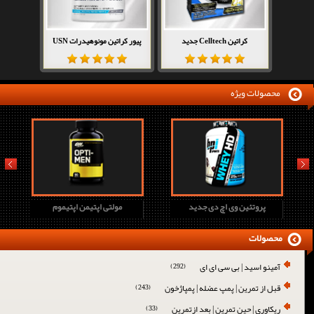
کراتین Celltech جدید
پیور کراتین مونوهیدرات USN
محصولات ویژه
prev
next
پروتئین وی اچ دی جدید
مولتی اپتیمن اپتیموم
محصولات
آمینو اسید | بی سی ای ای
(292)
قبل از تمرین | پمپ عضله | پمپاژخون
(243)
ریکاوری | حین تمرین | بعد ازتمرین
(33)