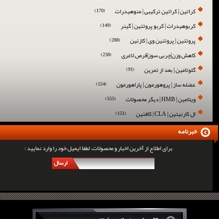
کراتین | کراتین ترکیبی | منوهیدرات
(170)
کربوهیدرات | کربو پروتئین | گینر
(149)
پروتئین | پروتئین وی | کازئین
(288)
کاهش وزن|چربی سوز|قرص لاغری
(238)
گلوتامین | بعد از تمرین
(91)
عضله ساز | پروهورمون | پاراهورمون
(154)
ویتامین | HMB | دیگر محصولات
(555)
ال کارنیتین | CLA | کافئین
(151)
خبرنامه
برای اطلاع از آخرین اخبار و محصولات، لطفا ایمیل خود را وارد نمایید :
ارسال