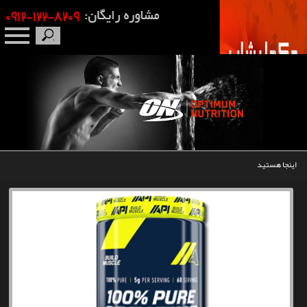
صفحه نخست
درباره ما
برندها
اینجا هستید
مکمل بدنسازی
محصولات
اخبار
مقالات