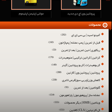
پروتئین وی اچ دی جدید
مولتی اپتیمن اپتیموم
محصولات
آمینو اسید | بی سی ای ای
(292)
قبل از تمرین | پمپ عضله | پمپاژخون
(243)
ریکاوری | حین تمرین | بعد ازتمرین
(33)
کراتین | کراتین ترکیبی | منوهیدرات
(170)
کربوهیدرات | کربو پروتئین | گینر
(149)
پروتئین | پروتئین وی | کازئین
(288)
کاهش وزن|چربی سوز|قرص لاغری
(238)
گلوتامین | بعد از تمرین
(91)
عضله ساز | پروهورمون | پاراهورمون
(154)
ویتامین | HMB | دیگر محصولات
(555)
ال کارنیتین | CLA | کافئین
(151)