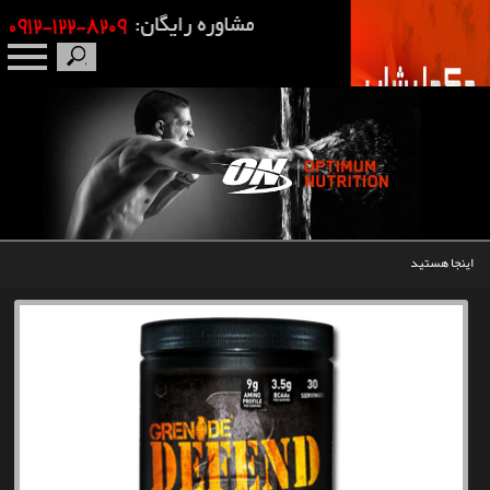
صفحه نخست
درباره ما
برندها
اینجا هستید
مکمل بدنسازی
محصولات
اخبار
مقالات