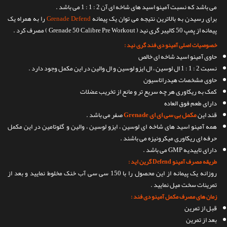
می باشد که نسبت آمینو اسید های شاخه ای آن 2 : 1 : 1 می باشد .
برای رسیدن به بالاترین نتیجه می توان یک پیمانه
Grenade Defend
را به همراه یک
پیمانه از پمپ 50 کالیبر گری نید ( Grenade 50 Calibre Pre Workout ) مصرف کرد .
خصوصیات اصلی آمینو دی فند گری نید :
حاوی آمینو اسید شاخه ای خالص
نسبت 2 : 1 : 1 ال لوسین ، ال ایزو لوسین و ال والین در این مکمل وجود دارد .
حاوی مشخصات هیدراتاسیون
کمک به ریکاوری هر چه سریع تر و مانع از تخریب عضلات
دارای طعم فوق العاده
قند این
مکمل بی سی ای ای Grenade
صفر می باشد .
همه آمینو اسید های شاخه ای لوسین ، ایزو لوسین ، والین و گلوتامین در این مکمل
حرفه ای ریکاوری میکرونیزه می باشند .
دارای تاییدیه GMP می باشد .
طریقه مصرف آمینو Defend گرین اید :
روزانه یک پیمانه از این محصول را با 150 سی سی آب خنک مخلوط نمایید و بعد از
تمرینات سخت میل نمایید .
زمان های مصرف مکمل آمینو دی فند :
قبل از تمرین
بعد از تمرین