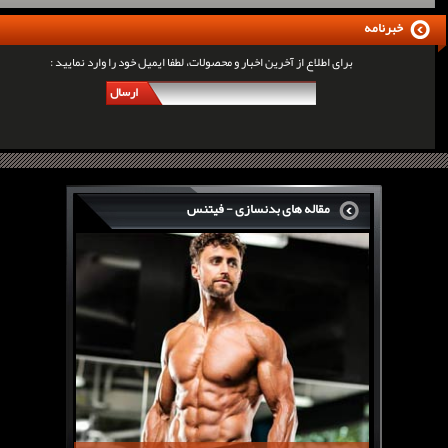
خبرنامه
برای اطلاع از آخرین اخبار و محصولات، لطفا ایمیل خود را وارد نمایید :
ارسال
مقاله های بدنسازی - فیتنس
سرگی کنستانس چگونه بر روی بازو های فوق العاده...
روش های افزایش پیک بازو
فارماتون چیست؟
کلن بوترول Clenbuterol
CJC1295 | سی جی سی 1295
11 توصیه برای کاهش اشتها