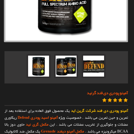
تماس با ما
آمینو پودری دی فند گرنید
آمینو پودری دی فند شرکت گرین اید
یک محصول فوق العاده برای استفاده بعد از
تمرین و حین تمرین می باشد . خصوصیت ویژه
آمینو اسید پودری Defend
ریکاوری
عضلات و جلوگیری از تخریب عضلات می باشد . این
مکمل گری نید
حاوی دوز بالا
BCAA میکرونیزه می باشد .
مکمل آمینو دیفند Grenade
یک مکمل ضد کاتابولیک