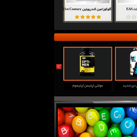
EAS
گلوکوزامین کندرویتین 21st Century
prev
چ دی جدید
مولتی اپتیمن اپتیموم
پروتئین وی گلد استاندارد