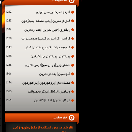
محصولات
آمینو اسید | بی سی ای ای
(292)
قبل از تمرین | پمپ عضله | پمپاژخون
(243)
ریکاوری | حین تمرین | بعد ازتمرین
(33)
کراتین | کراتین ترکیبی | منوهیدرات
(170)
کربوهیدرات | کربو پروتئین | گینر
(149)
پروتئین | پروتئین وی | کازئین
(288)
کاهش وزن|چربی سوز|قرص لاغری
(238)
گلوتامین | بعد از تمرین
(91)
عضله ساز | پروهورمون | پاراهورمون
(154)
ویتامین | HMB | دیگر محصولات
(555)
ال کارنیتین | CLA | کافئین
(151)
نظرسنجی
نظر شما در مورد استفاده از مکمل های ورزشی