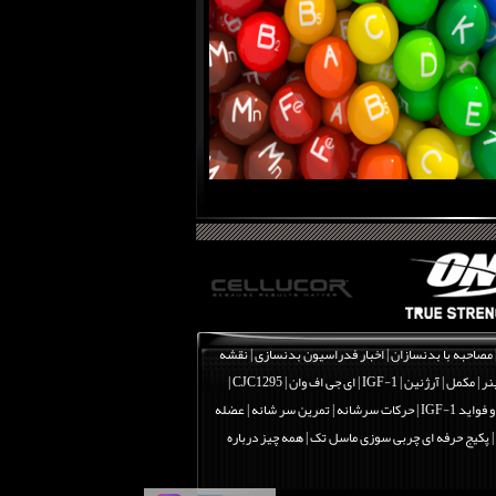
مصاحبه با بدنسازان
|
اخبار فدراسیون بدنسازی
|
نقشه
نر
|
مکمل
|
آرژنین
|
IGF-1 | ای جی اف وان
|
CJC1295 |
اید IGF-1
|
حرکات سرشانه | تمرین سر شانه | عضله
|
پکیج حرفه ای چربی سوزی ماسل تک
|
همه چیز درباره