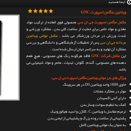
اینجا هستید
ویتامین مگامن اسپورت GNC
مکمل مگامن اسپورت جی ان سی
محصولی فوق العاده از ترکیب مواد
مغذی و مواد خاص برای حمایت از سلامت کلی بدن ، عملکرد ورزشی و
شدت ورزش در مردان ورزشکار می باشد .
مکمل مولتی ویتامین
مردانه جی ان سی
پس از تحقیقات آزمایشگاهی و دانشگاهی و بررسی
عملکرد آن تولید و به سرتاسر جهان ارسال شده است .
این
مکمل شرکت GNC
فاقد هرگونه رنگ های مصنوعی ، هیچ طعم
دهنده های مصنوعی ، گندم ، گلوتن ، لبنیات ، مخمر و مواد شیمیایی می
باشد .
ویژگی های بارز مولتی ویتامین مگامن اسپورت جی ان سی :
حاوی 1600 واحد ویتامین D3 در هر سروینگ
موثر در عملکرد عضلات
دارای آنتی اکسیدان
کمک به تنظیم سوخت وساز بدن
ترمیم مفاسل با ویتامین C ، کلاژن و اسید هیالورونیک
پشتیبانی از سلامت روده بزرگ و پشتیبانی از ایمنی بدن
به عنوان یک مولتی ویتامین کامل