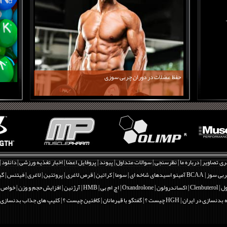
حفظ عضلات در دوران چربی سوزی
ری تصاویر
|
درباره ما
|
نظرسنجی
|
سوالات متداول
|
پیوند
|
پروفایل اعضا
|
اخبار تغذیه ورزشی
|
دانلود
|
بی سوز
|
BCAA آمینو اسیدهای شاخه ای
|
سوما
|
کراتین
|
قرص لاغری
|
پروتئین
|
لاغری
|
فیتنس
|
گی
Clenbut
|
اکساندرولون | Oxandrolone
|
اچ ام بی | HMB
|
آرژنین
|
افزایش حجم و وزن
|
خواص و فو
 بدنسازی در ایران
|
HGH چیست ؟
|
گفتگو با قهرمانان
|
کافئین چیست ؟
|
کلیپ های جذاب بدنسازی