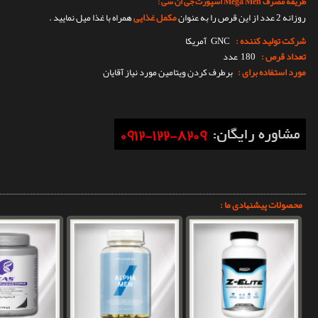
طریقه مصرف Mega Men اسپورت جی ان سی :
روزانه 2 عدد از این قرص را به عنوان
مکمل غذایی
همراه با غذا میل نمایید .
شرکت تولید کننده :
GNC
آمریکا
تعداد قرص :
180 عدد
مورد استفاده برای :
برطرف کردن ویتامین مورد نیاز آقایان
محصولات پیشنهادی ما :