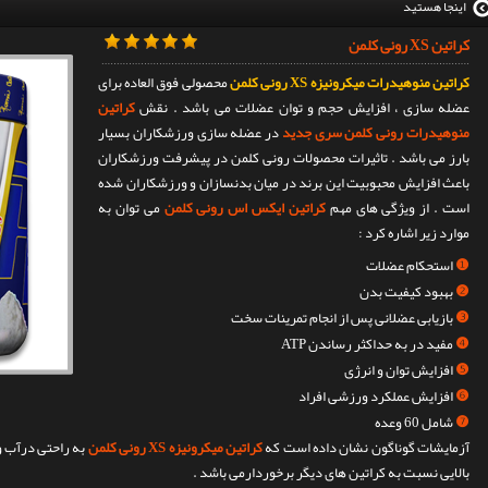
اینجا هستید
کراتین XS رونی کلمن
کراتین منوهیدرات میکرونیزه XS رونی کلمن
محصولی فوق العاده برای
عضله سازی ، افزایش حجم و توان عضلات می باشد . نقش
کراتین
منوهیدرات رونی کلمن سری جدید
در عضله سازی ورزشکاران بسیار
بارز می باشد . تاثیرات محصولات رونی کلمن در پیشرفت ورزشکاران
باعث افزایش محبوبیت این برند در میان بدنسازان و ورزشکاران شده
است . از ویژگی های مهم
کراتین ایکس اس رونی کلمن
می توان به
موارد زیر اشاره کرد :
❶
استحکام عضلات
❷
بهبود کیفیت بدن
❸
بازیابی عضلانی پس از انجام تمرینات سخت
❹
مفید در به حداکثر رساندن ATP
❺
افزایش توان و انرژی
❻
افزایش عملکرد ورزشی افراد
❼
شامل 60 وعده
آزمایشات گوناگون نشان داده است که
کراتین میکرونیزه XS رونی کلمن
به راحتی درآب و
بالایی نسبت به کراتین های دیگر برخوردارمی باشد .