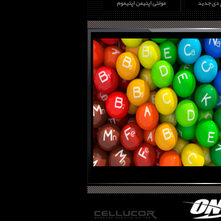
چ دی جدید
مولتی اپتیمن اپتیموم
پروتئین وی گلد استاندارد