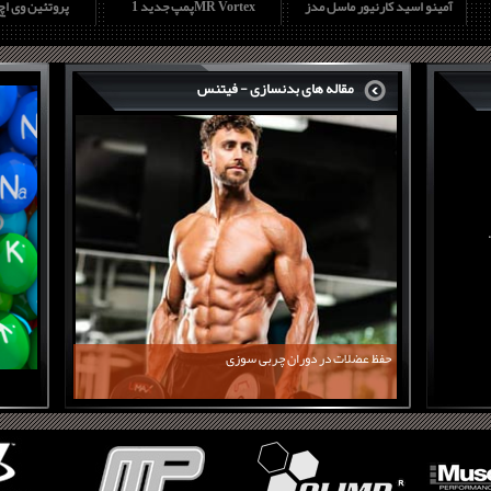
آمینو اسید کارنیور ماسل مدز
پمپ جدید 1MR Vortex
پروتئین وی ا
مقاله های بدنسازی - فیتنس
حفظ عضلات در دوران چربی سوزی