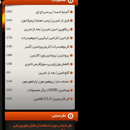
محصولات
آمینو اسید | بی سی ای ای
(292)
قبل از تمرین | پمپ عضله | پمپاژخون
(243)
ریکاوری | حین تمرین | بعد ازتمرین
(33)
کراتین | کراتین ترکیبی | منوهیدرات
(170)
کربوهیدرات | کربو پروتئین | گینر
(149)
پروتئین | پروتئین وی | کازئین
(288)
کاهش وزن|چربی سوز|قرص لاغری
(238)
گلوتامین | بعد از تمرین
(91)
عضله ساز | پروهورمون | پاراهورمون
(154)
ویتامین | HMB | دیگر محصولات
(555)
ال کارنیتین | CLA | کافئین
(151)
نظرسنجی
نظر شما در مورد استفاده از مکمل های ورزشی