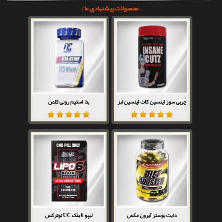
محصولات پیشنهادی ما :
چربی سوز اینسین کات اینسین لبز
بتا استیم رونی کلمن
دایت بوستر آیرون مکس
لیپو 6 بلک UC نوترکس