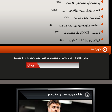
پروتئین | پروتئین وی | کازئین
(288)
کاهش وزن|چربی سوز|قرص لاغری
(238)
گلوتامین | بعد از تمرین
(91)
عضله ساز | پروهورمون | پاراهورمون
(154)
ویتامین | HMB | دیگر محصولات
(555)
ال کارنیتین | CLA | کافئین
(151)
خبرنامه
برای اطلاع از آخرین اخبار و محصولات، لطفا ایمیل خود را وارد نمایید :
ارسال
مقاله های بدنسازی - فیتنس