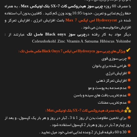
با مصرف 60 روزه
چربی سوز هیدروکسی کات SX-7 بلک اونیکس Max
، به همراه
حفظ رژیم غذایی و تمرین ، حدودا 10.95 پوند وزن کم کنید . کافئین بدون آب استفاده
شده در
Hydroxycut اس ایکس 7 Max
باعث افزایش انرژی ، افزایش تمرکز و
افزایش متابولیسم بدن می شود .
دیگر مواد به کار رفته در
چربی سوز Black onyx ماسل تک
عبارتند از :
Coleusforkohl , Zinc , Vitamin A , Satsuma , Hibiscus , Yohimbe
✔
ویژگی های چربی سوز Hydroxycu اس ایکس 7 Black Onyx مکس ماسل تک :
✵
چربی سوزی قوی
✵
طراحی شده برای بانوان
✵
افزایش انرژی
✵
افزایش تمرکز ذهنی
✵
عدم صدمه به پوست و مو
✵
عدم تخریب بافت های سینه و باسن
✵
عدم تخریب عضلات
⁂
طریقه مصرف هیدروکسی کات SX-7 بلک اونیکس Max :
✵
برای تخمین مقاومت بدن از روز 1 تا 3 ، 2بار در روز و هر بار یک کپسول ، و بعد از
روز چهارم 2 بار در روز و هربار 2 کپسول استفاده شود .
✵
30 تا 60 دقیقه قبل از 2 وعده غذایی اصلی خود میل نمایید .