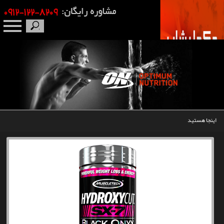
صفحه نخست
درباره ما
برندها
اینجا هستید
مکمل بدنسازی
محصولات
اخبار
مقالات