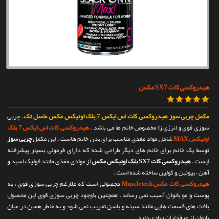
تماس با ما
هیدروکسی کات SX7 مکس
مکمل چربی سوز هیدروکسی کات اس ایکس 7 بلک اونیکس مکس ماسل تک
، چربی
سوزی قوی و انرژی زا مخصوص خانم ها می باشد .
هیدروکسی کات اس ایکس 7 بلک
اونیکس MAX
شامل مواد مغذی مناسب برای بدن خانم هاست . این مکمل
چربی سوز
توسط یک خانم برای خانم های دیگر طراحی شده که دارای فرمولی بسیار پیشرفته
ایست .
هیدروکسی کات SX7 بلک اونیکس مکس
از موادی مغذی مانند فولیک اسید و
آهن ، بیوتین و کولین ساخته شده است .
هیدروکسی کات مکس Muscletech
مجصولی است که علارغم چربی سوزی قوی ، به
پوست و مو بانوان آسیب نمی رساند . همچنین باوجود چربی سوزی قوی این محصول
بافت های قسمت هایی مانند سینه و باسن تخریب نمی شود و به خاطر همین در میان
بانوان از طرفداران زیادی دارد .