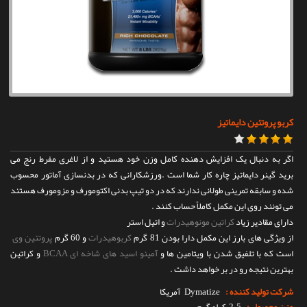
تماس با ما
کربو پروتئین دایماتیز
اگر به دنبال یک افزایش دهنده کامل وزن خود هستید و از لاغری مفرط رنج می
برید گینر دایماتیز چاره کار شما است .ورزشکارانی که در بدنسازی آماتور محسوب
شده و سابقه تمرینی طولانی ندارند که در دو تیپ بدنی اکتومورف و مزومورف هستند
می تونند روی این مکمل کاملاً حساب کنند .
دارای مقادیر زیاد
کراتین مونوهیدرات
و اتیل استر
از ویژگی های بارز این مکمل دارا بودن 81 گرم
کربوهیدرات
و 60 گرم
پروتئین وی
است که با تلفیق شدن با ویتامین ها و
آمینو اسید های شاخه ای BCAA
و کراتین
بهترین نتیجه رو در بر خواهد داشت .
شرکت تولید کننده :
Dymatize
آمریکا