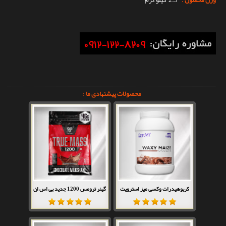
وزن محصول :
2.5 کیلو گرم
محصولات پیشنهادی ما :
کربوهیدرات وکسی میز استرویت
گینر ترومس 1200 جدید بی اس ان