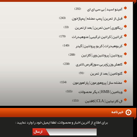
آمینو اسید | بی سی ای ای
(292)
قبل از تمرین | پمپ عضله | پمپاژخون
(243)
ریکاوری | حین تمرین | بعد ازتمرین
(33)
کراتین | کراتین ترکیبی | منوهیدرات
(170)
کربوهیدرات | کربو پروتئین | گینر
(149)
پروتئین | پروتئین وی | کازئین
(288)
کاهش وزن|چربی سوز|قرص لاغری
(238)
گلوتامین | بعد از تمرین
(91)
عضله ساز | پروهورمون | پاراهورمون
(154)
ویتامین | HMB | دیگر محصولات
(555)
ال کارنیتین | CLA | کافئین
(151)
خبرنامه
برای اطلاع از آخرین اخبار و محصولات، لطفا ایمیل خود را وارد نمایید :
ارسال