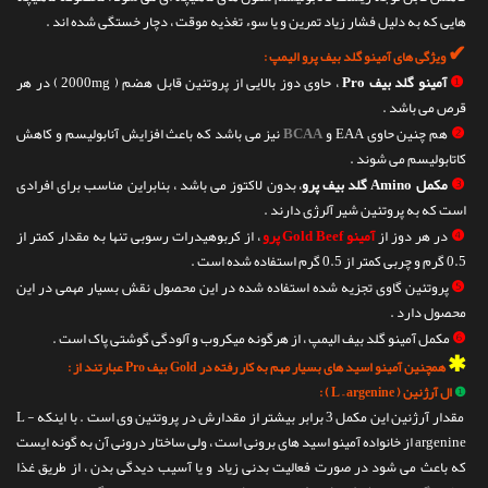
هایی که به دلیل فشار زیاد تمرین و یا سوء تغذیه موقت ، دچار خستگی شده اند .
✔
ویژگی های آمینو گلد بیف پرو الیمپ :
❶
آمینو گلد بیف Pro
، حاوی دوز بالایی از پروتئین قابل هضم ( 2000mg ) در هر
قرص می باشد .
❷
هم چنین حاوی EAA و
BCAA
نیز می باشد که باعث افزایش آنابولیسم و کاهش
کاتابولیسم می شوند .
❸
مکمل Amino گلد بیف پرو
، بدون لاکتوز می باشد ، بنابراین مناسب برای افرادی
است که به پروتئین شیر آلرژی دارند .
❹
در هر دوز از
آمینو Gold Beef پرو
، از کربوهیدرات رسوبی تنها به مقدار کمتر از
0.5 گرم و چربی کمتر از 0.5 گرم استفاده شده است .
❺
پروتئین گاوی تجزیه شده استفاده شده در این محصول نقش بسیار مهمی در این
محصول دارد .
❻
مکمل آمینو گلد بیف الیمپ ، از هرگونه میکروب و آلودگی گوشتی پاک است .
✱
همچنین آمینو اسید های بسیار مهم به کار رفته در Gold بیف Pro عبارتند از :
❶
ال آرژنین ( L – argenine ) :
مقدار آرژنین این مکمل 3 برابر بیشتر از مقدارش در پروتئین وی است . با اینکه L -
argenine از خانواده آمینو اسید های برونی است ، ولی ساختار درونی آن به گونه ایست
که باعث می شود در صورت فعالیت بدنی زیاد و یا آسیب دیدگی بدن ، از طریق غذا