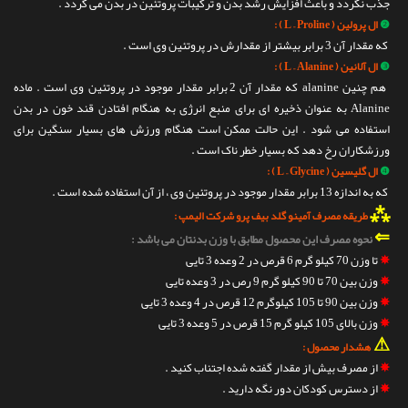
جذب نگردد و باعث افزایش رشد بدن و ترکیبات پروتئین در بدن می گردد .
❷
ال پرولین ( L – Proline ) :
که مقدار آن 3 برابر بیشتر از مقدارش در پروتئین وی است .
❸
ال آلانین ( L – Alanine ) :
هم چنین alanine که مقدار آن 2 برابر مقدار موجود در پروتئین وی است . ماده
Alanine به عنوان ذخیره ای برای منبع انرژی به هنگام افتادن قند خون در بدن
استفاده می شود . این حالت ممکن است هنگام ورزش های بسیار سنگین برای
ورزشکاران رخ دهد که بسیار خطر ناک است .
❹
ال گلیسین ( L – Glycine ) :
که به اندازه 13 برابر مقدار موجود در پروتئین وی ، از آن استفاده شده است .
⁂
طریقه مصرف آمینو گلد بیف پرو شرکت الیمپ :
⇐
نحوه مصرف این محصول مطابق با وزن بدنتان می باشد :
✵
تا وزن 70 کیلو گرم 6 قرص در 2 وعده 3 تایی
✵
وزن بین 70 تا 90 کیلو گرم 9 رص در 3 وعده تایی
✵
وزن بین 90 تا 105 کیلوگرم 12 قرص در 4 وعده 3 تایی
✵
وزن بالای 105 کیلو گرم 15 قرص در 5 وعده 3 تایی
⚠
هشدار محصول :
✵
از مصرف بیش از مقدار گفته شده اجتناب کنید .
✵
از دسترس کودکان دور نگه دارید .