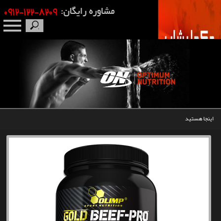
صفحه نخست
درباره ما
برندها
اینجا هستید
مکمل بدنسازی
محصولات
اخبار
مقالات