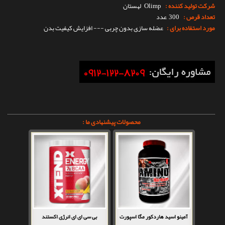
شرکت تولید کننده :
Olimp
لهستان
تعداد قرص :
300 عدد
مورد استفاده برای :
عضله سازی بدون چربی --- افزایش کیفیت بدن
محصولات پیشنهادی ما :
آمینو اسید هاردکور مگا اسپورت
بی سی ای ای انرژی اکستند