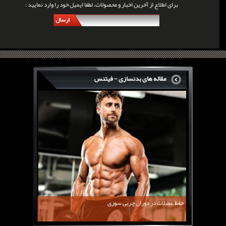
برای اطلاع از آخرین اخبار و محصولات، لطفا ایمیل خود را وارد نمایید :
ارسال
مقاله های بدنسازی - فیتنس
سرگی کنستانس چگونه بر روی بازو های فوق العاده...
روش های افزایش پیک بازو
فارماتون چیست؟
کلن بوترول Clenbuterol
CJC1295 | سی جی سی 1295
11 توصیه برای کاهش اشتها
معرفی یک برنامه غذایی جامع برای افزایش قد
حفظ عضلات در دوران چربی سوزی
چربی سوزی با چای سبز
بیوگرافی علی تبریزی