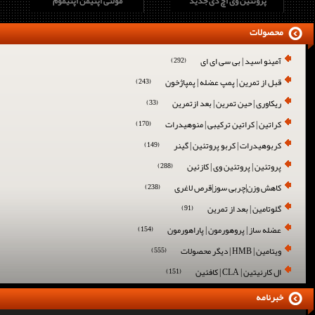
پروتئین وی اچ دی جدید
مولتی اپتیمن اپتیموم
محصولات
آمینو اسید | بی سی ای ای
(292)
قبل از تمرین | پمپ عضله | پمپاژخون
(243)
ریکاوری | حین تمرین | بعد ازتمرین
(33)
کراتین | کراتین ترکیبی | منوهیدرات
(170)
کربوهیدرات | کربو پروتئین | گینر
(149)
پروتئین | پروتئین وی | کازئین
(288)
کاهش وزن|چربی سوز|قرص لاغری
(238)
گلوتامین | بعد از تمرین
(91)
عضله ساز | پروهورمون | پاراهورمون
(154)
ویتامین | HMB | دیگر محصولات
(555)
ال کارنیتین | CLA | کافئین
(151)
خبرنامه