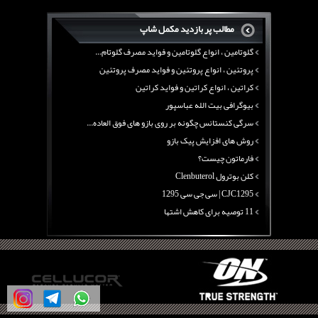
منابع پروتئینی غیر گوشتی
مطالب پر بازدید مکمل شاپ
آرژنین ، فواید آرژنین و نقش آرژنین در بدن
گلوتامین ، انواع گلوتامین و فواید مصرف گلوتام...
پروتئین ، انواع پروتئین و فواید مصرف پروتئین
کراتین ، انواع کراتین و فواید کراتین
بیوگرافی بیت الله عباسپور
سرگی کنستانس چگونه بر روی بازو های فوق العاده...
روش های افزایش پیک بازو
فارماتون چیست؟
کلن بوترول Clenbuterol
CJC1295 | سی جی سی 1295
11 توصیه برای کاهش اشتها
معرفی یک برنامه غذایی جامع برای افزایش قد
چربی سوزی با چای سبز
بیوگرافی علی تبریزی
منابع پروتئینی غیر گوشتی
آرژنین ، فواید آرژنین و نقش آرژنین در بدن