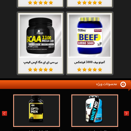
آمینو بیف 5000 فیتمکس
بی سی ای ای مگا کپس الیمپ
محصولات ویژه
prev
next