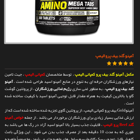
تماس با ما
آمینو گلد بیف پرو الیمپ
مکمل آمینو گلد بیف پرو کمپانی الیمپ
، توسط متخصصان
کمپانی الیمپ
، جهت تامین
نیازهای ورزشکاران حرفه ای به تنوع در منابع آمینو اسید طراحی شده است .
آمینو
گلد بیف پرو الیمپ
، به منظور غنی سازی
رژیم غذایی ورزشکاران
، از پروتئین گوشت
گاو با بالاترین کیفیت به همراه مقدار قابل توجهی آمینو اسید با کیفیت ساخته شده
است .
آمینوGold بیف پرو کمپانی الیمپ ، از پروتئین گاوی تجزیه شده ساخته شده است که از
ارزش غذایی بسیار زیادی برای ورزشکاران برخوردار می باشد . از جمله
خواص آمینو
گلد Beef پرو الیمپ
، قابلیت جذب بسیار بالا آمینو اسید آزاد در رگ ها می باشد به
طوری که به مدت 10 دقیقه بعد از مصرف جذب بدن می شود . این ویژگی باعث
کاهش قابل توجه ریسک کاتابولیسم سلول های ماهیچه ای می شود ، مخصوصاٌ ماهیچه