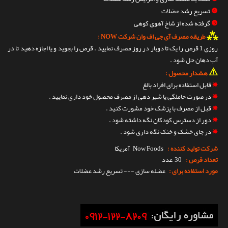
❹
تسریع رشد عضلات
❺
گرفته شده از شاخ آهوی کوهی
⁂
طریقه مصرف آی جی اف وان شرکت NOW :
روزی 1 قرص را یک تا دوبار در روز مصرف نمایید . قرص را بجوید و یا اجازه دهید تا در
آب دهان حل شود .
⚠
هشدار محصول :
✵
قابل استفاده برای افراد بالغ
✵
در صورت حاملگی یا شیر دهی از مصرف محصول خود داری نمایید .
✵
قبل از مصرف با پزشک خود مشورت کنید .
✵
دور از دسترس کودکان نگه داشته شود .
✵
در جای خشک و خنک نگه داری شود .
شرکت تولید کننده :
Now Foods
آمریکا
تعداد قرص :
30 عدد
مورد استفاده برای :
عضله سازی --- تسریع رشد عضلات