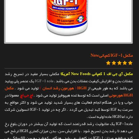
تماس با ما
مکمل IGF-1 کمپانیNow
مکمل آی جی اف 1 کمپانی Now Foods آمریکا
مکملی بسیار مفید در تسریع رشد
عضلات بدن و افزایش کیفیت عضلات بدن می باشد .
ماده IGF-1
یک عنصر پلی پپتید
می باشد که به طور طبیعی از
HGH
(
هورمون رشد انسان
)
تولید می شود .
مکمل
HGH هورمونی
اصلی است که توسط غده هیپوفیز تولید می شود .
اچ جی اچ
معمولا در
خواب و یا در هنگام انجام فعالیت های بسیار شدید تولید می شود و اکثر مواقع به
سرعت به IGF توسط کبد تبدیل می گردد . اگر چه در تولید IGF-1 انسولین شرکت
دارد اما HGH ماده اولیه است .
مادهIGF-1 یک متابولیت رشد قدرتمند است که تولید آن بیشتر در دوران بلوغ رخ
می دهد تا رشد بدن تسریع شود . با افزایش سن ، بدن میزان کمتری HGH ترشح می
کند و بالطبع میزان IGF-1 نیز کاهش می یابد . هنگامی که فرد به سن 60 سالگی می