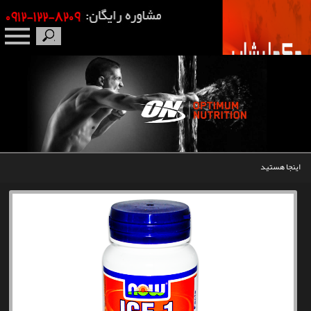
صفحه نخست
درباره ما
برندها
اینجا هستید
مکمل بدنسازی
محصولات
اخبار
مقالات