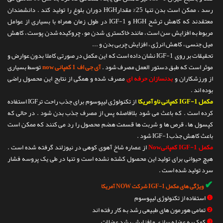
رسد ، ممکن است بدن تنها 25% مقدارHGH دوران بلوغ را تولید کند . دانشمندان
معتقدند که کاهش ترشح HGH و IGF-1 در طول زمان همراه با بسیاری از عوامل
مربوط به افزایش سن است ، مانند خاکستری شدن مو ، چروکیده شدن پوست ، کاهش
میل جنسی ، کاهش انرژی ، افزایش چربی بدن و ...
تحقیقات بر روی IGF-1 نشان داده است که این مکمل در صورتی کاملا بدون عوارض و
موثر است که طبق دستور العمل مصرف شود .
آی جی اف 1 کمپانی now
توسط بسیاری
از ورزشکاران و
بدنسازان حرفه ای
مصرف شده و همگی از نتایج این محصول راضی
بوده اند .
مکمل IGF-1 کمپانی ناو آمریکا
از تکنولوژی لیپوسوم برای جذب راحت ترIGF استفاده
کرده است . که باعث می شود بلافاصله پس از مصرف جذب بدن شود . در حالی که
کپسول ها ، قرص ها و شربت ها قسمت هضم محصول را رد می کنند که ممکن است
باعث کاهش جذبIGF-1 شود .
مکمل IGF-1 کمپانیNow
از عصاره شاخ آهوی کوهی در نیوزلند گرفته شده است .
هیچ حیوانی برای تولید این محصول کشته نشده است و تنها در طی یک پروسه فشار
سرد تولید شده است .
✔
ویژگی های مکمل IGF-1 شرکت NOW آمریکا
❶
استفاده از تکنولوژی لیپوسوم
❷
تمامی هورمون های طبیعی رشد به کار رفته اند
❸
کمک به عضله سازی و افزایش رشد عضلات