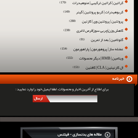
کراتین | کراتین ترکیبی | منوهیدرات
(170)
کربوهیدرات | کربو پروتئین | گینر
(149)
پروتئین | پروتئین وی | کازئین
(288)
کاهش وزن|چربی سوز|قرص لاغری
(238)
گلوتامین | بعد از تمرین
(91)
عضله ساز | پروهورمون | پاراهورمون
(154)
ویتامین | HMB | دیگر محصولات
(555)
ال کارنیتین | CLA | کافئین
(151)
خبرنامه
برای اطلاع از آخرین اخبار و محصولات، لطفا ایمیل خود را وارد نمایید :
ارسال
مقاله های بدنسازی - فیتنس