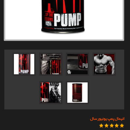
تماس با ما
انیمال پمپ یونیورسال