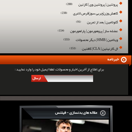
پروتئین | پروتئین وی | کازئین
(288)
کاهش وزن|چربی سوز|قرص لاغری
(238)
گلوتامین | بعد از تمرین
(91)
عضله ساز | پروهورمون | پاراهورمون
(154)
ویتامین | HMB | دیگر محصولات
(555)
ال کارنیتین | CLA | کافئین
(151)
خبرنامه
برای اطلاع از آخرین اخبار و محصولات، لطفا ایمیل خود را وارد نمایید :
ارسال
مقاله های بدنسازی - فیتنس