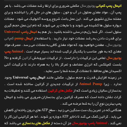
انیمال پمپ کمپانی
یونیورسال
مکملی ضروری برای ارتقا رشد عضلات می باشد . با هر
پمپ آن ، مواد مغذی محلول در آب و خون ، سلول های در حال کار را انباشته و برای
عضله سازی تشویق می کند . این عمل باعث شروع پروسه آنابولیک می شود . عضلات
دیواره سلول ها کشیده می شوند و با مایعات پر می شوند که نام این عمل حجم گیری
سلول است . اگر شما رژیم درستی داشته باشید ، باز هم به
انیمال پامپ Universal
برای قدرت دادن به رشد عضلات خود نیاز دارید . با استفاده از
انیمال pump
کمپانی
یونیورسال
، مطمئن خواهید بود که مواد مغذی کافی به عضلات می رسد . مصرف مواد
مغذی که به طور مناسب با یکدیگر ترکیب شده اند بسیار مهم است .
Animal پمپ
یونیورسال
تمامی این ترکیبات را داراست . از ترکیبات نیروبخش
کراتین
گرفته و No
بلست کمپلکس که انرژی مضاعف و تمرکز بالا را به همراه دارند تا ترکیبات آنتی
اکسیدان های محافظ ، تا عضلات گرسنه شما را سیر نماید .
در زمینه افزایش قدرت و حجم سلول ، مکملی مانند
انیمال پمپ Universal
وجود
ندارد . زیرا
Animal Pump
از ترکیبات جدیدی از کراتین ساخته شده است .
بدنسازان سالیان زیادی است که از
مکمل های کراتین
استفاده می کنند و تحقیقات به
کرات نشان داده است که مصرف کراتین برای بدنسازان ضروری می باشد و انیمال
پمپ بهترین نوع آن را به شما عرضه می کند .
هنگامی که در تمرین یک ست سنگین می زنید ، سطح ATP های درون یاخته ای کاهش
می یابد . کراتین کمک می کند تا ذخایر ATP دوباره پر شوند . اما هر کراتینی این کار را
نمی کند .
Animal پامپ یونیورسال
جز آن دسته از
مکمل های بدنسازی
می باشد که