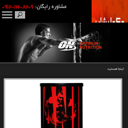
صفحه نخست
درباره ما
برندها
اینجا هستید
مکمل بدنسازی
محصولات
اخبار
مقالات