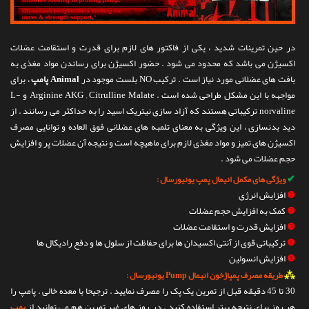
در حین تمرینات شدید ، یکی از فاکتور های لازم برای قدرت و استقامت عضلات
اکسیژن می باشد که محدود می شود . حضور اکسیژن برای رساندن مواد مغذی به
بافت های عضلانی مورد نیاز است . ترکیب NO بلست موجود در
Animal پامپ
، برای
مواجهه با این مشکل طراحی شده است . Arginine AKG , Citrulline Malate و L-
norvaline ترکیباتی هستند که آزاد سازی نیتریک اسید را به حداکثر می رسانند . از
دید بدنسازی ، این ویژگی به معنای تلمبه های عضلانی فوق العاده و توانایی مصرف
اکسیژن های تمیز و مواد مغذی لازم برای ماهیچه است و نتیجه آن عضلات پر و افزایش
حجم عضلات می شود .
✔
ویژگی های مکمل انیمال پمپ یونیورسال :
❶
افزایش انرژی
❷
کمک به افزایش حجم عضلات
❸
افزایش قدرت و استقامت عضلات
❹
ترکیباتی قوی از آنتی اکسیدان ها برای حفاظت از سلول ها و دفع رادیکال ها
❺
افزایش انسولین
⁂
طریقه مصرف پمپاژخون انیمال Pump یونیورسال :
30 تا 45 دقیقه قبل از تمرین یک پک را مصرف نمایید . ترجیحا با معده خالی . پامپ را
هر روز برای نتیجه بهتر استفاده کنید . در روز های غیر تمرین هم می توانید از
پمپ