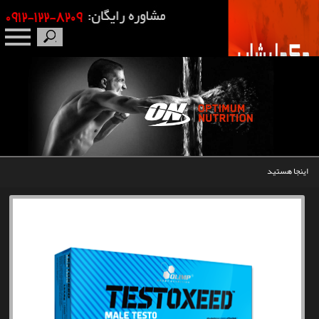
صفحه نخست
درباره ما
برندها
اینجا هستید
مکمل بدنسازی
محصولات
اخبار
مقالات