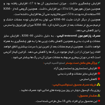
افزایش چشمگیری داشت . میزان تستسترون آن ها تا 17% افزایش یافته بود و
همچنین میزان هورمون LH تا 35% نیز افزایش داشت . همچنین گروهی که از KSM-
66 استفاده کرده بودند تا 53% اسپرماتازوئید منی آن ها افزایش داشته است .
همچنین از دیگر اثرات مثبت KSM-66 می توان به افزایش توده عضلات خشک و
ترمیم سریع تر عضلات بعد از تمرین اشاره کرد .KSM-66 میزان کورتیزول و استرس
را نیز کاهش می دهد .
مصرف پاراهورمون testoxeed الیمپ
، به دلیل داشتن KSM-66 ، افزایش سایز
عضلات و قدرت بدنی و همچنین کاهش بافت چربی ها را به طور چشمگیری به همراه
خواهد داشت . همچنین ترمیم عضلات بعد از تمرین نیز با سرعت بیشتری اتفاق خواهد
افتاد زیرا میزان
کراتین
کیناز موجود در رگ ها را کاهش می دهد . کراتین کیناز آنزیمی
است که در دوران بیماری مربوط به عضلات میزان آن در رگ ها بیشتر می شود .
✔
ویژگی های مکمل تست بوستر
تستو اکسید الیمپ
:
❶
افزایش تستسترون و تستسترون آزاد
❷
افزایش سایز عضلات و قدرت بدنی
❸
کاهش استرس
⁂
طریقه مصرف محصول تستواکسیدالیمپ :
روزی یک کپسول دوبار در روز بین وعده های غذایی خود مصرف نمایید .
⚠
هشدار محصول :
✵
این محصول برای افراد بالای 18 سال طراحی شده است .