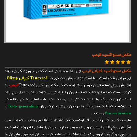
تماس با ما
مکمل تستو اکسید الیمپ
مکمل تستواکسید کمپانی الیمپ
از جمله محصولاتی است که برای ورزشکاران حرفه
ای طراحی شده است . با استفاده از روش جدیدی در
Testoxeed کمپانی Olimp
،
افزایش سطح تستسترون خود را مشاهده کنید . مکانیزم مکمل Testoxeed
الیمپ
به
گونه ایست که نه تنها تولید تستسترون را افزایش می دهد ، بلکه مقدار نوع آزاد
تستسترون در رگ ها را به حداکثر می رساند . دو ماده اصلی به کار رفته در
تستوکسید که باعث فعالیت آن ها در بدن می شوند ترکیبی از :
Testo-generation
و
Pro-activation
هستند .
ماده دیگر به کار رفته در
تستوکسید
Olimp ،KSM-66 می باشد ، که این ماده
افزایش سطح LH و تستسترون را به همراه دارد . در طی آزمایش 90 روزه انجام شده
بر روی دو گروه ، گروهی که از KSM-66 استفاده کرد ، میزان هورمون های آن ها