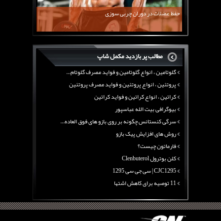
معرفی یک برنامه غذایی جامع برای افزایش قد
حفظ عضلات در دوران چربی سوزی
چربی سوزی با چای سبز
بیوگرافی علی تبریزی
منابع پروتئینی غیر گوشتی
مطالب پر بازدید مکمل شاپ
آرژنین ، فواید آرژنین و نقش آرژنین در بدن
گلوتامین ، انواع گلوتامین و فواید مصرف گلوتام...
پروتئین ، انواع پروتئین و فواید مصرف پروتئین
کراتین ، انواع کراتین و فواید کراتین
بیوگرافی بیت الله عباسپور
سرگی کنستانس چگونه بر روی بازو های فوق العاده...
روش های افزایش پیک بازو
فارماتون چیست؟
کلن بوترول Clenbuterol
CJC1295 | سی جی سی 1295
11 توصیه برای کاهش اشتها
معرفی یک برنامه غذایی جامع برای افزایش قد
چربی سوزی با چای سبز
بیوگرافی علی تبریزی