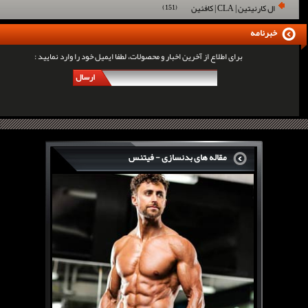
ال کارنیتین | CLA | کافئین
(151)
خبرنامه
برای اطلاع از آخرین اخبار و محصولات، لطفا ایمیل خود را وارد نمایید :
ارسال
مقاله های بدنسازی - فیتنس
سرگی کنستانس چگونه بر روی بازو های فوق العاده...
روش های افزایش پیک بازو
فارماتون چیست؟
کلن بوترول Clenbuterol
CJC1295 | سی جی سی 1295
11 توصیه برای کاهش اشتها