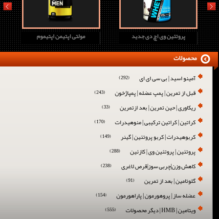
prev
next
پروتئین وی اچ دی جدید
مولتی اپتیمن اپتیموم
محصولات
آمینو اسید | بی سی ای ای
(292)
قبل از تمرین | پمپ عضله | پمپاژخون
(243)
ریکاوری | حین تمرین | بعد ازتمرین
(33)
کراتین | کراتین ترکیبی | منوهیدرات
(170)
کربوهیدرات | کربو پروتئین | گینر
(149)
پروتئین | پروتئین وی | کازئین
(288)
کاهش وزن|چربی سوز|قرص لاغری
(238)
گلوتامین | بعد از تمرین
(91)
عضله ساز | پروهورمون | پاراهورمون
(154)
ویتامین | HMB | دیگر محصولات
(555)