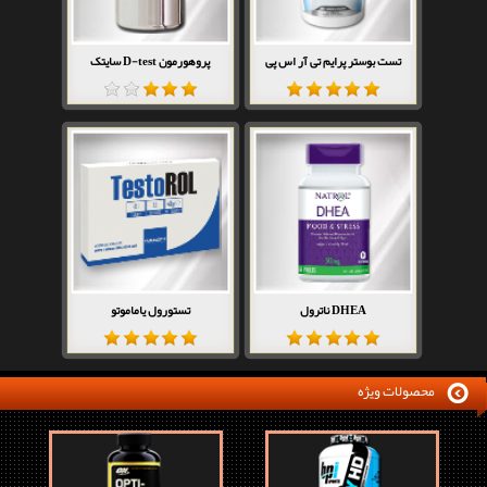
تست بوستر پرایم تی آر اس پی
پروهورمون D-test سایتک
DHEA ناترول
تستورول یاماموتو
محصولات ویژه