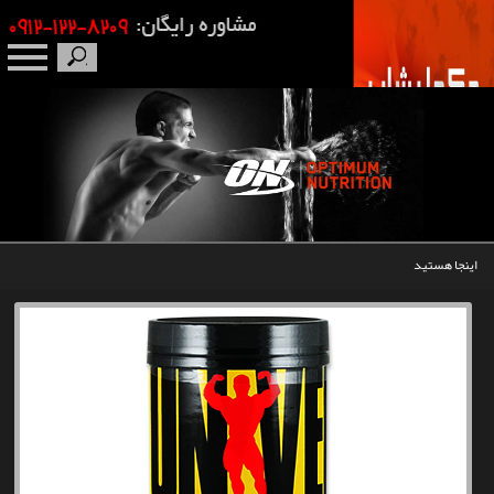
صفحه نخست
درباره ما
برندها
اینجا هستید
مکمل بدنسازی
محصولات
اخبار
مقالات