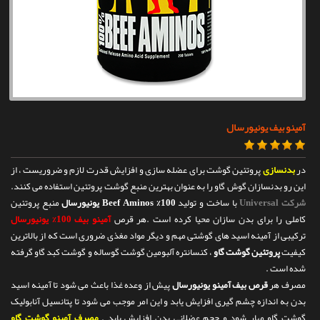
تماس با ما
آمینو بیف یونیورسال
در
بدنسازی
پروتئین گوشت برای عضله سازی و افزایش قدرت لازم و ضروریست ، از
این رو بدنسازان گوش گاو را به عنوان بهترین منبع گوشت پروتئین استفاده می کنند.
شرکت Universal
با ساخت و تولید
100% Beef Aminos یونیورسال
منبع پروتئین
کاملی را برای بدن سازان محیا کرده است .هر قرص
آمینو بیف 100% یونیورسال
ترکیبی از آمینه اسید های گوشتی مهم و دیگر مواد مغذی ضروری است که از بالاترین
کیفیت
پروتئین گوشت گاو
، کنسانتره آلبومین گوشت گوساله و گوشت کبد گاو گرفته
شده است .
مصرف هر
قرص بیف آمینو یونیورسال
پیش از وعده غذا باعث می شود تا آمینه اسید
بدن به اندازه چشم گیری افزایش یابد و این امر موجب می شود تا پتانسیل آنابولیک
گوشت گاو مهار شود و حجم عضلانی بدن افزایش یابد .
مصرف آمینو گوشت گاو