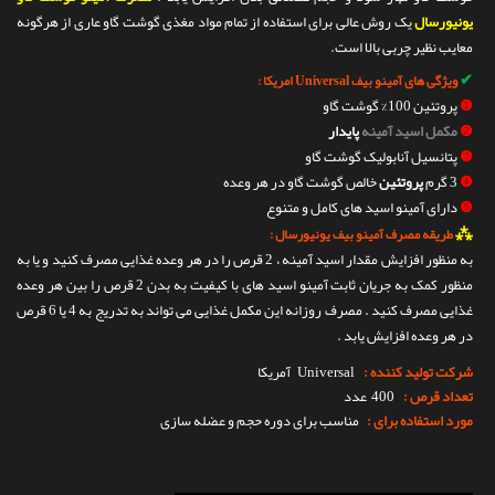
یونیورسال
یک روش عالی برای استفاده از تمام مواد مغذی گوشت گاو عاری از هرگونه
معایب نظیر چربی بالا است.
✔
ویژگی های آمینو بیف Universal امریکا :
❶
پروتئین 100% گوشت گاو
❷
مکمل اسید آمینه
پایدار
❸
پتانسیل آنابولیک گوشت گاو
❹
3 گرم
پروتئین
خالص گوشت گاو در هر وعده
❺
دارای آمینو اسید های کامل و متنوع
⁂
طریقه مصرف آمینو بیف یونیورسال :
به منظور افزایش مقدار اسید آمینه ، 2 قرص را در هر وعده غذایی مصرف کنید و یا به
منظور کمک به جریان ثابت آمینو اسید های با کیفیت به بدن 2 قرص را بین هر وعده
غذایی مصرف کنید . مصرف روزانه این مکمل غذایی می تواند به تدریج به 4 یا 6 قرص
در هر وعده افزایش یابد .
شرکت تولید کننده :
Universal
آمریکا
تعداد قرص :
400 عدد
مورد استفاده برای :
مناسب برای دوره حجم و عضله سازی