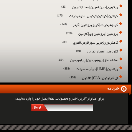
ریکاوری | حین تمرین | بعد ازتمرین
(33)
کراتین | کراتین ترکیبی | منوهیدرات
(170)
کربوهیدرات | کربو پروتئین | گینر
(149)
پروتئین | پروتئین وی | کازئین
(288)
کاهش وزن|چربی سوز|قرص لاغری
(238)
گلوتامین | بعد از تمرین
(91)
عضله ساز | پروهورمون | پاراهورمون
(154)
ویتامین | HMB | دیگر محصولات
(555)
ال کارنیتین | CLA | کافئین
(151)
خبرنامه
برای اطلاع از آخرین اخبار و محصولات، لطفا ایمیل خود را وارد نمایید :
ارسال