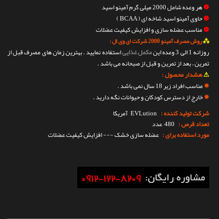
❹
هر وعده شامل 2000 میلی گرم آمینو اسید
❺
حاوی آمینو اسید شاخه ای ( BCAA )
❻
مناسب عضله سازی و افزایش کیفیت عضلات
⁂
روش مصرف آمینو 2000 شرکت ای وی ال :
روزانه 1 الی 3 وعده این
مکمل غذایی
استفاده نمایید . بهترین زمان های مصرف قبل از
تمرین ، بعد از تمرین و قبل از صبحانه می باشد .
⚠
هشدار محصول :
✵
مناسب افراد زیر 18 سال نمی باشد .
✵
خارج از دسترس کودکان و حیوانات نگه دارید .
شرکت تولید کننده :
EVLution
آمریکا
تعداد قرص :
480 عدد
مورد استفاده برای :
عضله سازی خشک --- افزایش کیفیت عضلات