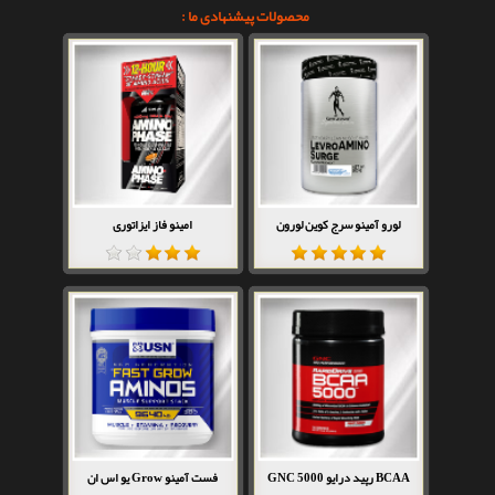
محصولات پیشنهادی ما :
لورو آمینو سرج کوین لورون
امینو فاز ایزاتوری
BCAA رپید درایو 5000 GNC
فست آمینو Grow یو اس ان