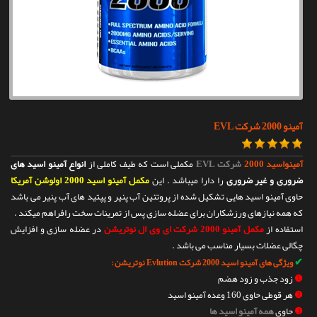
تماس با ما
آمینو 2000 شرکت EVL
آمینواسید 2000
شرکت EVL
مکملی است که طیف کاملی از
انواع آمینو اسید های
ضروری و غیر ضروری
را دارا میباشد . این
مکمل آمینو اسید 2000 اولوشن آمریکا
حاوی آمینو اسید هایی تشکیل شده از پروتئین آب پنیر و پپتید های آب پنیر می باشد
که همه نیازهای ورزشکاران برای عضله سازی پس از تمرینات سخت رافراهم میکند .
استفاده از
مکمل
آمینو 2000 شرکت ای وی ال نوتریشن
در عضله سازی و افزایش
چگالی عضلات بسیار مناسب می باشد .
✔
ویژگی های آمینو اسید 2000 شرکت Evlution نوتریشن :
❶
زود جذب و زود هضم
❷
هر قوطی حاوی 160 وعده آمینو اسید
❸
حاوی
همه آمینو اسید ها