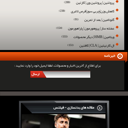
پروتئین | پروتئین وی | کازئین
(288)
کاهش وزن|چربی سوز|قرص لاغری
(238)
گلوتامین | بعد از تمرین
(91)
عضله ساز | پروهورمون | پاراهورمون
(154)
ویتامین | HMB | دیگر محصولات
(555)
ال کارنیتین | CLA | کافئین
(151)
خبرنامه
برای اطلاع از آخرین اخبار و محصولات، لطفا ایمیل خود را وارد نمایید :
ارسال
مقاله های بدنسازی - فیتنس