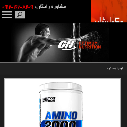
صفحه نخست
درباره ما
برندها
اینجا هستید
مکمل بدنسازی
محصولات
اخبار
مقالات