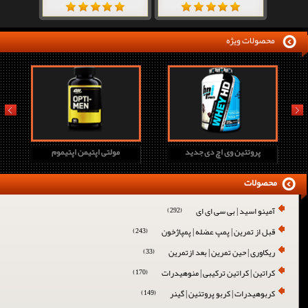
محصولات ویژه
prev
next
پروتئین وی اچ دی جدید
مولتی اپتیمن اپتیموم
محصولات
آمینو اسید | بی سی ای ای
(292)
قبل از تمرین | پمپ عضله | پمپاژخون
(243)
ریکاوری | حین تمرین | بعد ازتمرین
(33)
کراتین | کراتین ترکیبی | منوهیدرات
(170)
کربوهیدرات | کربو پروتئین | گینر
(149)