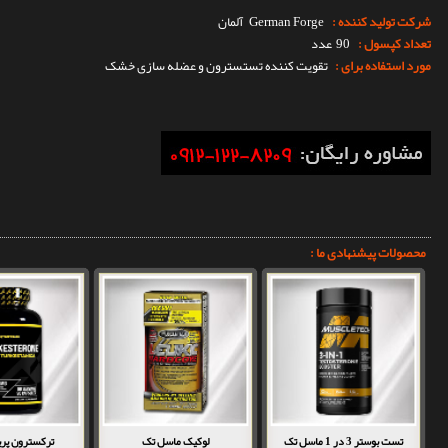
شرکت تولید کننده :
German Forge
آلمان
تعداد کپسول :
90 عدد
مورد استفاده برای :
تقویت کننده تستسترون و عضله سازی خشک
محصولات پیشنهادی ما :
تست بوستر 3 در 1 ماسل تک
لوکیک ماسل تک
ترکسترون پر