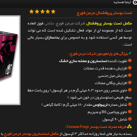
اینجا هستید
تست بوستر پروفشنال جرمن فورج
مکمل تست بوستر پروفشنال
شرکت جرمن فورج
مکملی
فوق العاده
است که از مجموعه ای از مواد فعال تشکیل شده است که می تواند
توسط هر کسی استفاده شود و به خصوص برای
بدنسازان
بسیار عالی
است .
✔
ویژگی های پاراهورمون شرکت جرمن فورج :
❶
تقویت کننده
تستسترون و عضله سازی خشک
❷
افزایش دهنده قدرت عضلات
❸
افزایش میل جنسی
❹
افزایش چگالی عضلات
❺
حاوی عنصر روی حدود ۸.۳ میلی گرم در هر کپسول ( روی باعث حفظ
سطح طبیعی تستوسترون در خون می شود )
❻
شامل عصاره
تریبولوس
مقدار ۱۸۰ میلی گرم ( کاملا گیاهی )
❼
حاوی ویتامین B6 و منیزیم
❽
شامل ۹۰ کپسول
⁂
طریقه مصرف تست بوستر German Forge :
بسته به نیاز های شما روزانه حداکثر ۳ کپسول از
مکمل تستسترون بوستر جرمن فورج
با 