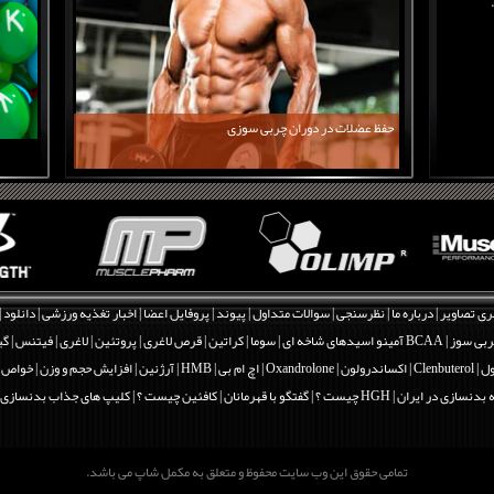
حفظ عضلات در دوران چربی سوزی
ری تصاویر
|
درباره ما
|
نظرسنجی
|
سوالات متداول
|
پیوند
|
پروفایل اعضا
|
اخبار تغذیه ورزشی
|
دانلود
|
بی سوز
|
BCAA آمینو اسیدهای شاخه ای
|
سوما
|
کراتین
|
قرص لاغری
|
پروتئین
|
لاغری
|
فیتنس
|
گی
Clenbut
|
اکساندرولون | Oxandrolone
|
اچ ام بی | HMB
|
آرژنین
|
افزایش حجم و وزن
|
خواص و فو
 بدنسازی در ایران
|
HGH چیست ؟
|
گفتگو با قهرمانان
|
کافئین چیست ؟
|
کلیپ های جذاب بدنسازی
تمامی حقوق این وب سایت محفوظ و متعلق به مکمل شاپ می باشد.