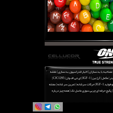
مصاحبه با بدنسازان
|
اخبار فدراسیون بدنسازی
|
نقشه
نر
|
مکمل
|
آرژنین
|
IGF-1 | ای جی اف وان
|
CJC1295 |
اید IGF-1
|
حرکات سرشانه | تمرین سر شانه | عضله
|
پکیج حرفه ای چربی سوزی ماسل تک
|
همه چیز درباره