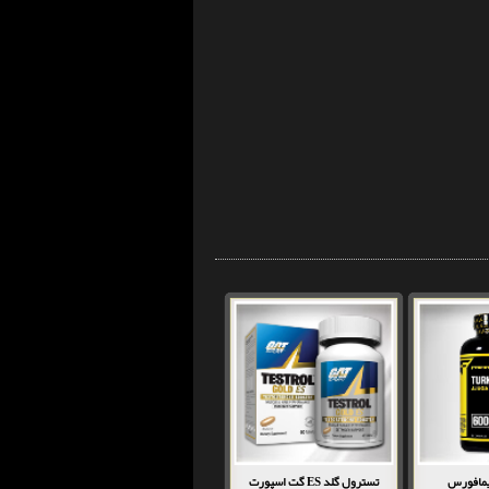
یمافورس
تسترول گلد ES گت اسپورت