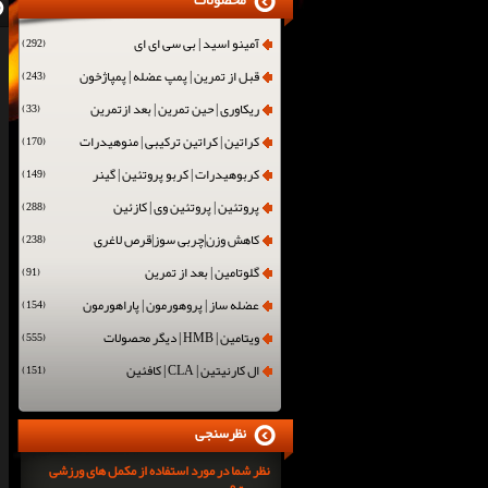
محصولات
آمینو اسید | بی سی ای ای
(292)
قبل از تمرین | پمپ عضله | پمپاژخون
(243)
ریکاوری | حین تمرین | بعد ازتمرین
(33)
کراتین | کراتین ترکیبی | منوهیدرات
(170)
کربوهیدرات | کربو پروتئین | گینر
(149)
پروتئین | پروتئین وی | کازئین
(288)
کاهش وزن|چربی سوز|قرص لاغری
(238)
گلوتامین | بعد از تمرین
(91)
عضله ساز | پروهورمون | پاراهورمون
(154)
ویتامین | HMB | دیگر محصولات
(555)
ال کارنیتین | CLA | کافئین
(151)
نظرسنجی
نظر شما در مورد استفاده از مکمل های ورزشی