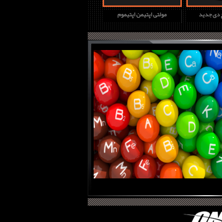
چ دی جدید
مولتی اپتیمن اپتیموم
پروتئین وی گلد استاندارد