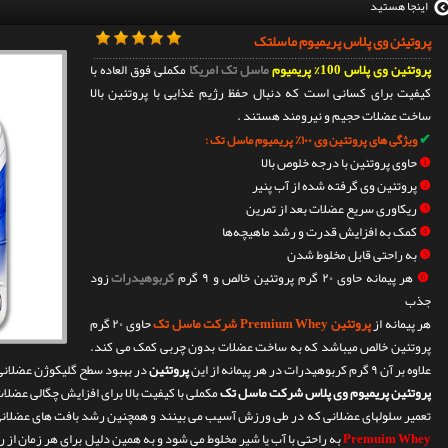
اینجا هستید
پروتیئن وی پلاس پریمیوم ماسلتک
پروتئین وی پلاس 100% پریمیوم
ماسل تک امریکا
مکملی فوق العاده با
کیفیت برای کسانی است که دنبال حفظ رژیم غذایی با پروتئین بالا
ساخت عضلات حجیم و نیرومند هستند .
✔
ویژگی های پروتئین وی ۱۰۰٪ پریمیوم ماسل تک :
❶
حاوی پروتئین با درجه خلوص بالا
❷
پروتئین وی گرفته شده از آب پنیر
❸
ریکاوری سریع عضلات بعد از تمرین
❹
کمک به افزایش قدرت و رشد ماهیچه‌ها
❺
به راحتی قابل مخلوط شدن
❻
هر پیمانه حاوی ۲۰ گرم پروتئین خالص و ۹ گرم
کربوهیدرات
زود
جذب
هر پیمانه از
پروتئین Premium Whey شرکت ماسل تک
حاوی ۲۰ گرم
پروتئین خالص میباشد که به ساخت عضلات بدون چربی کمک می کند.
علاوه بر آن ۹ گرم کربوهیدرات در هر پیمانه از این
پروتئین
در بهبود سطح گلیکوژن عضلانی
پروتئین پریمیوم وی پلاس شرکت ماسل تک
مکملی با کیفیت بالا برای افزایش چگالی عضلات
تعمیر سلولهای عضلانی که در طی ورزش آسیب می بینند و همچنین رشد بافت های عضلانی
Premuim Whey
به راحتی با آب یا شیر مخلوط می شود و به همین دلیل برای هر زمان از 