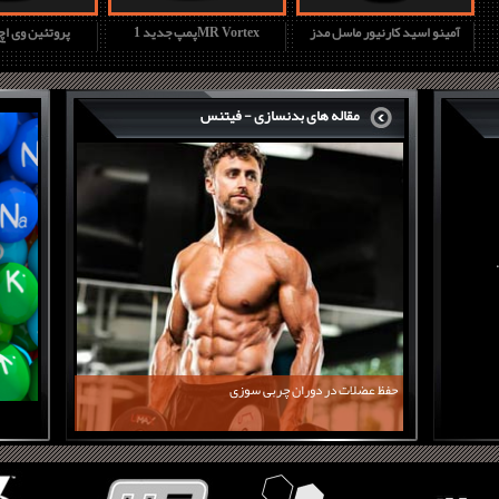
آمینو اسید کارنیور ماسل مدز
پمپ جدید 1MR Vortex
پروتئین وی ا
مقاله های بدنسازی - فیتنس
حفظ عضلات در دوران چربی سوزی