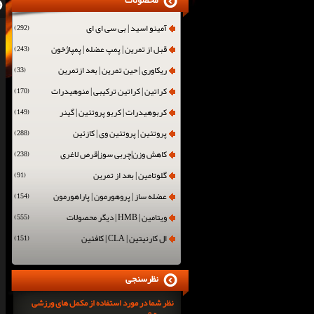
محصولات
آمینو اسید | بی سی ای ای
(292)
قبل از تمرین | پمپ عضله | پمپاژخون
(243)
ریکاوری | حین تمرین | بعد ازتمرین
(33)
کراتین | کراتین ترکیبی | منوهیدرات
(170)
کربوهیدرات | کربو پروتئین | گینر
(149)
پروتئین | پروتئین وی | کازئین
(288)
کاهش وزن|چربی سوز|قرص لاغری
(238)
گلوتامین | بعد از تمرین
(91)
عضله ساز | پروهورمون | پاراهورمون
(154)
ویتامین | HMB | دیگر محصولات
(555)
ال کارنیتین | CLA | کافئین
(151)
نظرسنجی
نظر شما در مورد استفاده از مکمل های ورزشی