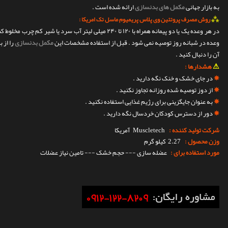
به بازار جهانی
مکمل های بدنسازی
ارائه شده است .
⁂
روش مصرف پروتئین وی پلاس پریمیوم ماسل تک امریکا :
وعده در شبانه روز توصیه نمی شود . قبل از استفاده مشخصات این
مکمل بدنسازی
را از 
آن را دنبال کنید .
⚠
هشدارها :
✵
در جای خشک و خنک نگه دارید .
✵
از دوز توصیه شده روزانه تجاوز نکنید .
✵
به عنوان جایگزینی برای رژیم غذایی استفاده نکنید .
✵
دور از دسترس کودکان خردسال نگه دارید .
شرکت تولید کننده :
Muscletech
آمریکا
وزن محصول :
2.27 کیلو گرم
مورد استفاده برای :
عضله سازی --- حجم خشک --- تامین نیاز عضلات