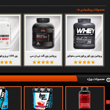
محصولات پیشنهادی ما :
پروتئین وی کور پرفورمنس سلوکور
پروتئین وی گلد جی ان سی
وی 100% پرو پرفورمنس GNC
محصولات ویژه
nex