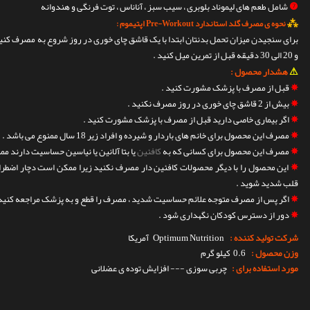
❼
شامل طعم های لیموناد بلوبری ، سیب سبز ، آناناس ، توت فرنگی و هندوانه
⁂
نحوه ی مصرف گلد استاندارد Pre-Workout اپتیموم :
برای سنجیدن میزان تحمل بدنتان ابتدا با یک قاشق چای خوری در روز شروع به مصرف کنید 
و 20 الی 30 دقیقه قبل از تمرین میل کنید .
⚠
هشدار محصول :
✵
قبل از مصرف با پزشک مشورت کنید .
✵
بیش از 2 قاشق چای خوری در روز مصرف نکنید .
✵
اگر بیماری خاصی دارید قبل از مصرف با پزشک مشورت کنید .
✵
مصرف این محصول برای خانم های باردار و شیرده و افراد زیر 18 سال ممنوع می باشد .
✵
مصرف این محصول برای کسانی که به
کافئین
یا بتا آلانین یا نیاسین حساسیت دارند مم
✵
این محصول را با دیگر محصولات کافئین دار مصرف نکنید زیرا ممکن است دچار اضطراب
قلب شدید شوید .
✵
اگر پس از مصرف متوجه علائم حساسیت شدید ، مصرف را قطع و به پزشک مراجعه کنید 
✵
دور از دسترس کودکان نگهداری شود .
شرکت تولید کننده :
Optimum Nutrition
آمریکا
وزن محصول :
0.6 کیلو گرم
مورد استفاده برای :
چربی سوزی --- افزایش توده ی عضلانی