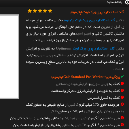
اینجا هستید
گلد استاندارد پری ورک اوت اپتیموم
مکمل
گلد استاندارد پری ورک اوت اپتیموم
مکملی مناسب برای مرحله
ی
قبل از تمرین
است که در طعم های گوناگونی عرضه می شود و با
داشتن کافئین کافی و
آمینو اسید
های مختلف ، انرژی مورد نیاز برای
تمرینات را برای همه ی سنین در هر ساعتی از روز فراهم می کند .
مکمل
گلد استاندارد پری ورک اوت
Optimum
به تقویت و افزایش
انرژی ، تمرکز و استقامت ، افزایش توده ی عضلانی ،
چربی سوزی
و تولید
انرژی کمک می کند تا در تمرینات خود به بالاترین سطح و بهترین نتیجه
برسید .
✔
ویژگی های Gold Standard Pre-Workout اپتیموم :
❶
کمک به
چربی سوزی
و
افزایش توده ی عضلانی
❷
کمک به تقویت و افزایش انرژی ، تمرکز و استقامت
❸
کمک به کنترل استرس
❹
هر وعده حاوی 175 میلی گرم
کافئین
از منابع طبیعی به منظور کمک
به ذهن و بدن برای آموزش و تمرینات در سطوح بالاتر
❺
هر وعده حاوی 3 گرم
کراتین منوهیدرات
به منظور پشتیبانی از عملکرد کلی بدن
❻
هر وعده حاوی 1.5 گرم
بتا آلانین
به منظور پشتیبانی از افزایش استقامت بدن