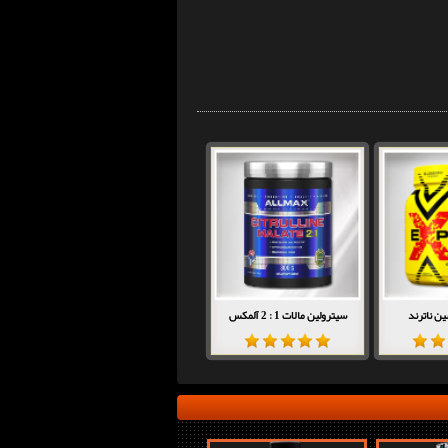
ن ناترند
سیترولین مالات 1 : 2 آلمکس