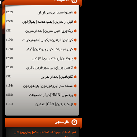
محصولات
آمینو اسید | بی سی ای ای
(292)
قبل از تمرین | پمپ عضله | پمپاژخون
(243)
ریکاوری | حین تمرین | بعد ازتمرین
(33)
کراتین | کراتین ترکیبی | منوهیدرات
(170)
کربوهیدرات | کربو پروتئین | گینر
(149)
پروتئین | پروتئین وی | کازئین
(288)
کاهش وزن|چربی سوز|قرص لاغری
(238)
گلوتامین | بعد از تمرین
(91)
عضله ساز | پروهورمون | پاراهورمون
(154)
ویتامین | HMB | دیگر محصولات
(555)
ال کارنیتین | CLA | کافئین
(151)
نظرسنجی
نظر شما در مورد استفاده از مکمل های ورزشی