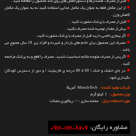
✵
قبل از مصرف ، هشدارها و دستورالعمل های روی جلد محصول را مطالعه کنید .
✵
از این مکمل فقط به عنوان یک مکمل غذایی استفاده کنید نه به عنوان یک مکمل
کاهش وزن .
✵
قبل از مصرف با پزشک مشورت کنید .
✵
بیش از مقدار توصیه شده مصرف نکنید .
✵
اگر بیماری خاصی دارید قبل از مصرف با پزشک مشورت کنید .
✵
مصرف این محصول برای خانم های باردار و شیرده و افراد زیر 18 سال ممنوع می
باشد .
✵
اگر پس از مصرف متوجه علائم حساسیت شدید ، مصرف را قطع و به پزشک مراجعه
کنید .
✵
در جای خشک و خنک ( 60 تا 80 درجه ی فارنهایت ) و دور از دسترس کودکان
نگهداری شود .
شرکت تولید کننده :
MuscleTech
آمریکا
وزن محصول :
1 کیلو گرم
مورد استفاده برای :
عضله سازی --- ریکاوری عضلات