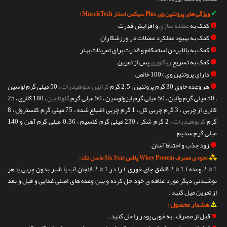
✔
ویژگی های پروتئین وی Plus سیکس استار MuscleTech :
❶
کمک به
عضله سازی
و افزایش قدرت
❷
کمک به بهبود عملکرد عضلات در ورزشکاران
❸
کمک به بالا بردن استحکام و قدرت برای تمرینات بهتر
❹
کمک به تسریع
ریکاوری
پس از تمرین
❺
دارای پروتئین وی %100 خالص
❻
هر وعده حاوی 30 گرم پروتئین ، 2.5 گرم
کراتین منوهیدرات
، 50 میلی گرم لوسین
، 50 میلی گرم والین ، 50 میلی گرم ایزولوسین ، 50 میلی گرم
گلوتامین
، 180 کالری ، 25
کالری از چربی ، 3 گرم چربی کل ، 1 گرم چربی اشباع شده ، 75 میلی گرم کلسترول ، 8
گرم
کربوهیدرات
، 2 گرم شکر ، 230 میلی گرم کلسیم ، 0.36 میلی گرم آهن و 140
میلی گرم سدیم
❼
زود جذب و اختلاط آسان
⁂
نحوه ی مصرف Whey Protein پلاس Six Star ماسل تک :
1 تا 2 وعده ( 1 تا 2 قاشق چای خوری ) را در 1 تا 2 فنجان آب یا شیر بدون چربی یا هر
نوشیدنی دیگر مورد علاقه ی خود حل کرده و بین وعده های اصلی غذایی و قبل و بعد
از تمرین میل کنید .
⚠
هشدار محصول :
✵
قبل از مصرف ، به خوبی پودر را حل کنید .