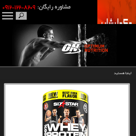
صفحه نخست
درباره ما
برندها
اینجا هستید
مکمل بدنسازی
محصولات
اخبار
مقالات