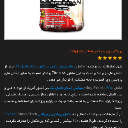
تماس با ما
پروتئین وی سیکس استار ماسل تک
طبق تحقیقات انجام شده ،
مکمل
پروتئین وی پلاس سیکس استار ماسل تک
بهتر از
مکمل های وی عادی است به این منظور که تا %70 بیشتر نسبت به سایر مکمل های
پروتئین وی ، قدرت و حجم عضلات را افزایش می دهد .
مکمل
Plus سیکس استار ماسل تک
whey Protein
در کشور آمریکا از مواد داخلی و
بین المللی ساخته شده است و برای خانم ها و آقایان فعال جسمی ، مربیان قدرتی ،
ورزشکاران ، علاقه مندان به تناسب اندام ، بدنسازان و ورزشکاران استقامتی مناسب
است .
در آزمایشات انجام شده ، کسانی که
مکمل پروتئین وی پلاس Six Star
MuscleTech
را استفاده کردند ، طی 6 هفته ، %70 بیشتر از کسانی که این مکمل را مصرف نکردند ،
عضله بدست آورده اند .