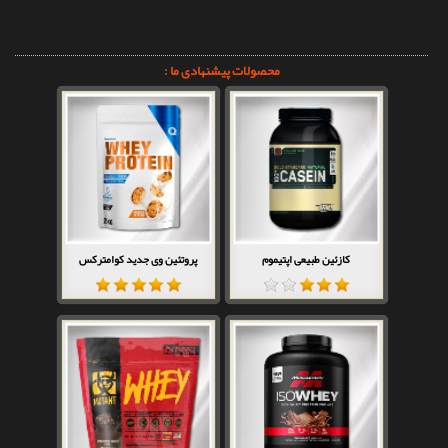
محصولات پیشنهادی ما :
کازئین طبیعی اپتیموم
پروتئین وی جدید کوامترکس