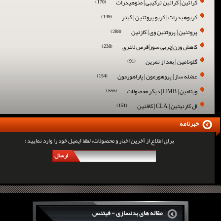
کراتین | کراتین ترکیبی | منوهیدرات
(170)
کربوهیدرات | کربو پروتئین | گینر
(149)
پروتئین | پروتئین وی | کازئین
(288)
کاهش وزن|چربی سوز|قرص لاغری
(238)
گلوتامین | بعد از تمرین
(91)
عضله ساز | پروهورمون | پاراهورمون
(154)
ویتامین | HMB | دیگر محصولات
(555)
ال کارنیتین | CLA | کافئین
(151)
خبرنامه
برای اطلاع از آخرین اخبار و محصولات، لطفا ایمیل خود را وارد نمایید :
ارسال
مقاله های بدنسازی - فیتنس