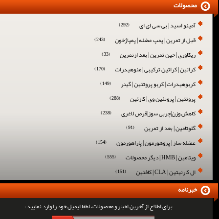
محصولات
آمینو اسید | بی سی ای ای
(292)
قبل از تمرین | پمپ عضله | پمپاژخون
(243)
ریکاوری | حین تمرین | بعد ازتمرین
(33)
کراتین | کراتین ترکیبی | منوهیدرات
(170)
کربوهیدرات | کربو پروتئین | گینر
(149)
پروتئین | پروتئین وی | کازئین
(288)
کاهش وزن|چربی سوز|قرص لاغری
(238)
گلوتامین | بعد از تمرین
(91)
عضله ساز | پروهورمون | پاراهورمون
(154)
ویتامین | HMB | دیگر محصولات
(555)
ال کارنیتین | CLA | کافئین
(151)
خبرنامه
برای اطلاع از آخرین اخبار و محصولات، لطفا ایمیل خود را وارد نمایید :