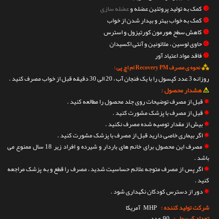
❸
کمک به تولید پروتئین عضله و
عضله ساز
ی
❹
کمک به خواب بهتر و بیدار شدن از خواب
❺
کاهش سطح هورمون کورتیزول و استرس
❻
حاوی لوسین ، ملاتونین و آنتی اکسیدان
❼
فاقد مواد اعتیاد آور
⁂
نحوه ی مصرف Recovery PM ام اچ پی :
روزانه 3 عدد کپسول را با یک فنجان آب ، 20 الی 30 دقیقه قبل از خواب مصرف کنید .
⚠
هشدار محصول :
✵
قبل از مصرف توضیحات روی جلد محصول را مطالعه کنید .
✵
قبل از مصرف با پزشک مشورت کنید .
✵
بیش از مقدار توصیه شده مصرف نکنید .
✵
اگر بیماری خاصی دارید قبل از مصرف با پزشک مشورت کنید .
✵
مصرف این محصول برای خانم های باردار و شیرده و افراد زیر 18 سال ممنوع می
باشد .
✵
اگر پس از مصرف متوجه علائم حساسیت شدید ، مصرف را قطع و به پزشک مراجعه
کنید .
✵
دور از دسترس کودکان نگهداری شود .
شرکت تولید کننده :
MHP
آمریکا
تعداد کپسول :
90 عدد