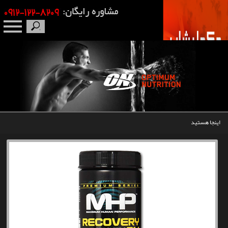
صفحه نخست
درباره ما
برندها
اینجا هستید
مکمل بدنسازی
محصولات
اخبار
مقالات