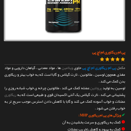
تماس با ما
پی ام ریکاوری ام اچ پی
مکمل
پی ام ریکاوری ام اچ پی
حاوی
ویتامین
ها ، مواد معدنی ، گیاهان دارویی و مواد
مغذی همچون لوسین ، ملاتونین ، تارت گیلاس و گابا است که به خواب بهتر و ریکاوری
بدن کمک می کند .
لوسین به تولید
پروتئین
عضله کمک می کند ، ملاتونین چرخه ی خواب شبانه روزی را
پشتیبانی می کند ، تارت گیلاس یک آنتی اکسیدان قوی و طبیعی است که به
ریکاوری
عضلات و خواب آسوده کمک می کند و گابا با کاهش دادن استرس موجب سریع تر به
خواب رفتن می شود .
✔
ویژگی های
پی ام ریکاوری
MHP
:
❶
کمک به ریکاوری و سرعت بخشیدن به آن
❷
کمک به بهبود و کاهش تخریب عضلات