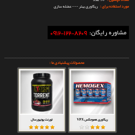
مورد استفاده برای :
ریکاوری بهتر --- عضله سازی
محصولات پیشنهادی ما :
ریکاوری هموجکس VPX
تورنت یونیورسال