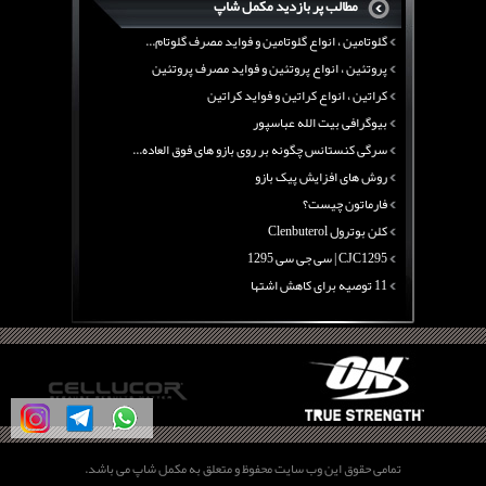
مطالب پر بازدید مکمل شاپ
آرژنین ، فواید آرژنین و نقش آرژنین در بدن
گلوتامین ، انواع گلوتامین و فواید مصرف گلوتام...
پروتئین ، انواع پروتئین و فواید مصرف پروتئین
کراتین ، انواع کراتین و فواید کراتین
بیوگرافی بیت الله عباسپور
سرگی کنستانس چگونه بر روی بازو های فوق العاده...
روش های افزایش پیک بازو
فارماتون چیست؟
کلن بوترول Clenbuterol
CJC1295 | سی جی سی 1295
11 توصیه برای کاهش اشتها
معرفی یک برنامه غذایی جامع برای افزایش قد
چربی سوزی با چای سبز
بیوگرافی علی تبریزی
منابع پروتئینی غیر گوشتی
آرژنین ، فواید آرژنین و نقش آرژنین در بدن
گلوتامین ، انواع گلوتامین و فواید مصرف گلوتام...
تمامی حقوق این وب سایت محفوظ و متعلق به مکمل شاپ می باشد.
پروتئین ، انواع پروتئین و فواید مصرف پروتئین