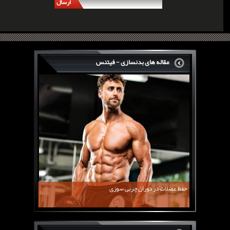
ارسال
مقاله های بدنسازی - فیتنس
سرگی کنستانس چگونه بر روی بازو های فوق العاده...
روش های افزایش پیک بازو
فارماتون چیست؟
کلن بوترول Clenbuterol
CJC1295 | سی جی سی 1295
11 توصیه برای کاهش اشتها
معرفی یک برنامه غذایی جامع برای افزایش قد
حفظ عضلات در دوران چربی سوزی
چربی سوزی با چای سبز
بیوگرافی علی تبریزی
منابع پروتئینی غیر گوشتی