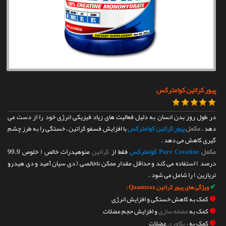
تماس با ما
پیور کراتین کوامترکس
در طول روز بدن انسان به دلیل فعالیت های زیاد فیزیکی انرژی خود را از دست می
دهد .
مکمل
پیور کراتین کوامترکس
با افزایش فسفو کراتین ، خستگی را به طرز چشم
گیری کاهش می دهد .
مکمل
Pure Creatine کوامترکس
فقط از
کراتین
منوهیدرات خالص ( خلوص 99.9
درصد ) استفاده می کند و حداقل مقدار ممکن ناخالصی ( دی سیان آمید و دی هیدرو
تریازین ) را شامل می شود .
✔
ویژگی های پیور کراتین Quamtrax :
❶
کمک به کاهش خستگی و افزایش انرژی
❷
کمک به
عضله سازی
و افزایش حجم عضلات
❸
کمک به
ریکاوری
عضلات