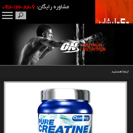
صفحه نخست
درباره ما
برندها
اینجا هستید
مکمل بدنسازی
محصولات
اخبار
مقالات