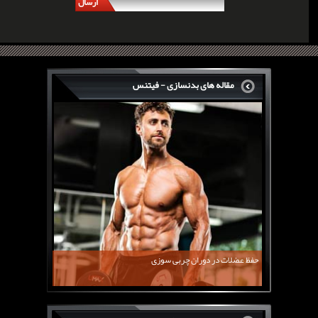
ارسال
مقاله های بدنسازی - فیتنس
سرگی کنستانس چگونه بر روی بازو های فوق العاده...
روش های افزایش پیک بازو
فارماتون چیست؟
کلن بوترول Clenbuterol
CJC1295 | سی جی سی 1295
11 توصیه برای کاهش اشتها
معرفی یک برنامه غذایی جامع برای افزایش قد
حفظ عضلات در دوران چربی سوزی
چربی سوزی با چای سبز
بیوگرافی علی تبریزی
منابع پروتئینی غیر گوشتی