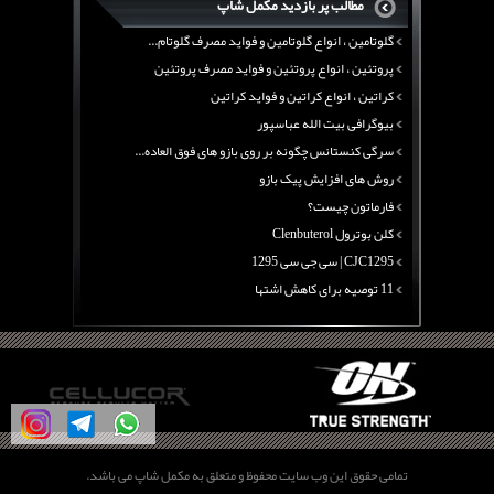
مطالب پر بازدید مکمل شاپ
آرژنین ، فواید آرژنین و نقش آرژنین در بدن
گلوتامین ، انواع گلوتامین و فواید مصرف گلوتام...
پروتئین ، انواع پروتئین و فواید مصرف پروتئین
کراتین ، انواع کراتین و فواید کراتین
بیوگرافی بیت الله عباسپور
سرگی کنستانس چگونه بر روی بازو های فوق العاده...
روش های افزایش پیک بازو
فارماتون چیست؟
کلن بوترول Clenbuterol
CJC1295 | سی جی سی 1295
11 توصیه برای کاهش اشتها
معرفی یک برنامه غذایی جامع برای افزایش قد
چربی سوزی با چای سبز
بیوگرافی علی تبریزی
منابع پروتئینی غیر گوشتی
آرژنین ، فواید آرژنین و نقش آرژنین در بدن
گلوتامین ، انواع گلوتامین و فواید مصرف گلوتام...
تمامی حقوق این وب سایت محفوظ و متعلق به مکمل شاپ می باشد.
پروتئین ، انواع پروتئین و فواید مصرف پروتئین