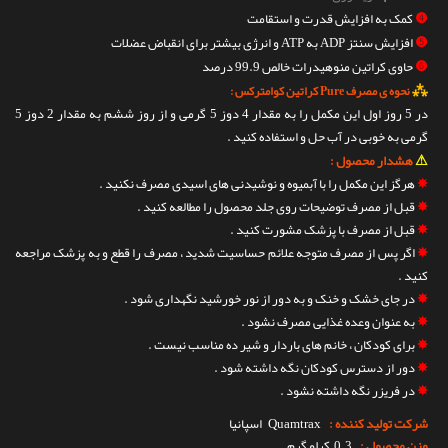
❹
کمک به افزایش قدرت و استقامت
❺
افزایش سنتز ADP به ATP و انرژی بیشتر برای انقباض عضلات
❻
حاوی کراتین منوهیدرات خالص 99.9 درصد
⁂
نحوه ی مصرف Pure کراتین کوامترکس :
در 5 روز اول این مکمل را به مقدار 4 دوز 5 گرمی و از روز ششم به مقدار 2 دوز 5
گرمی به خوبی در آب حل و استفاده کنید .
⚠
هشدار محصول :
✵
هرگز این مکمل را با آبمیوه و نوشیدنی های اسیدی مصرف نکنید .
✵
قبل از مصرف توضیحات روی جلد محصول را مطالعه کنید .
✵
قبل از مصرف با پزشک مشورت کنید .
✵
اگر پس از مصرف متوجه علائم حساسیت شدید ، مصرف را قطع و به پزشک مراجعه
کنید .
✵
در جای خشک و خنک و به دور از نور خورشید نگهداری شود .
✵
به عنوان وعده غذایی مصرف نشود .
✵
برای کودکان ، خانم های باردار و شیر ده مناسب نیست .
✵
دور از دسترس کودکان نگه داشته شود .
✵
در فریزر نگه داشته نشود .
شرکت تولید کننده :
Quamtrax
اسپانیا
وزن محصول :
0.3 کیلو گرم