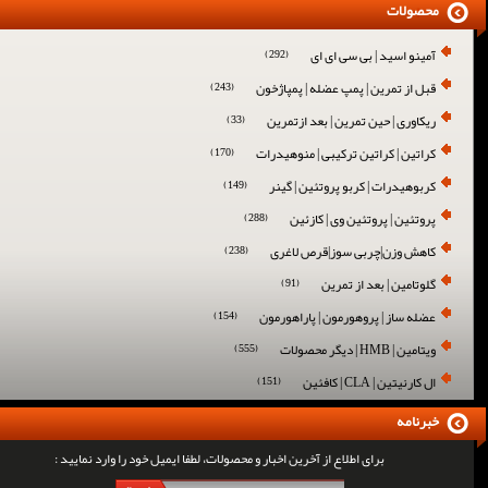
محصولات
آمینو اسید | بی سی ای ای
(292)
قبل از تمرین | پمپ عضله | پمپاژخون
(243)
ریکاوری | حین تمرین | بعد ازتمرین
(33)
کراتین | کراتین ترکیبی | منوهیدرات
(170)
کربوهیدرات | کربو پروتئین | گینر
(149)
پروتئین | پروتئین وی | کازئین
(288)
کاهش وزن|چربی سوز|قرص لاغری
(238)
گلوتامین | بعد از تمرین
(91)
عضله ساز | پروهورمون | پاراهورمون
(154)
ویتامین | HMB | دیگر محصولات
(555)
ال کارنیتین | CLA | کافئین
(151)
خبرنامه
برای اطلاع از آخرین اخبار و محصولات، لطفا ایمیل خود را وارد نمایید :