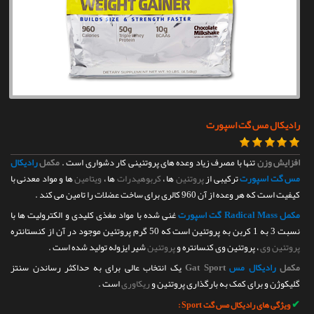
تماس با ما
رادیکال مس گت اسپورت
افزایش وزن
تنها با مصرف زیاد وعده های پروتئینی کار دشواری است .
مکمل
رادیکال
مس گت اسپورت
ترکیبی از
پروتئین
ها ،
کربوهیدرات
ها ،
ویتامین
ها و مواد معدنی با
کیفیت است که هر وعده از آن 960 کالری برای ساخت عضلات را تامین می کند .
مکمل Radical Mass گت اسپورت
غنی شده با مواد مغذی کلیدی و الکترولیت ها با
نسبت 3 به 1 کربن به پروتئین است که 50 گرم پروتئین موجود در آن از کنستانتره
پروتئین وی
، پروتئین وی کنسانتره و
پروتئین
شیر ایزوله تولید شده است .
مکمل
رادیکال مس
Gat Sport
یک انتخاب عالی برای به حداکثر رساندن سنتز
گلیکوژن و برای کمک به بارگذاری پروتئین و
ریکاوری
است .
✔
ویژگی های رادیکال مس گت Sport :