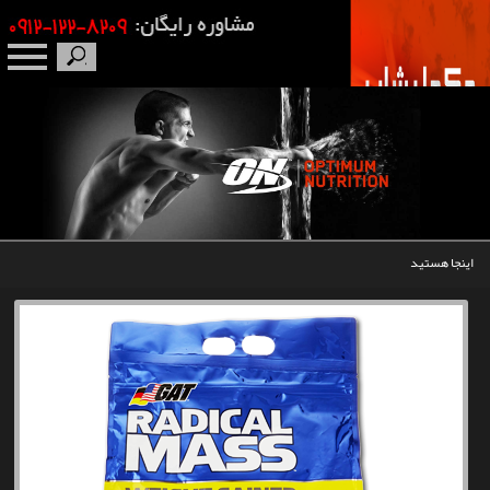
صفحه نخست
درباره ما
برندها
اینجا هستید
مکمل بدنسازی
محصولات
اخبار
مقالات