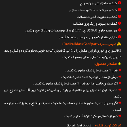
❶
کمک به افزایش وزن سریع
❷
کمک به رشد عضلات و
عضله سازی
❸
کمک به تقویت قدرت عضلات
❹
کمک به بهبود و ریکاوری عضلات
❺
هر وعده حاوی 960 کالری ، 177 گرم کربوهیدرات و 50 گرم پروتئین
❻
دارای مقدار کم چربی در هر وعده ( 6 گرم )
⁂
نحوه ی مصرف Radical Mass Gat Sport :
3 قاشق چای خوری از این مکمل را با 1 الی 2 فنجان آب به خوبی مخلوط کرده و قبل و بعد
تمرین یا بین وعده های غذایی مصرف کنید .
⚠
هشدار محصول :
✵
قبل از مصرف با پزشک مشورت کنید .
✵
بیش از مقدار توصیه شده مصرف نکنید .
✵
اگر بیماری خاصی دارید قبل از مصرف با پزشک مشورت کنید .
✵
مصرف این محصول برای خانم های باردار و شیرده و افراد زیر 18 سال ممنوع می
باشد .
✵
اگر پس از مصرف متوجه علائم حساسیت شدید ، مصرف را قطع و به پزشک مراجعه
کنید .
✵
دور از دسترس کودکان نگهداری شود .
شرکت تولید کننده :
Gat Sport
آمریکا