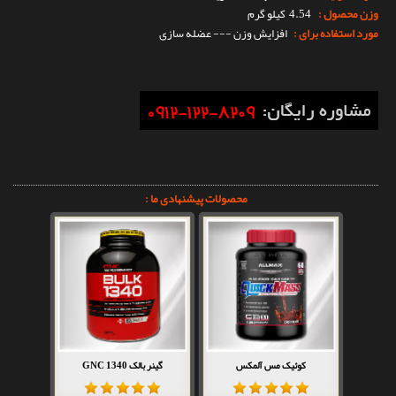
وزن محصول :
4.54 کیلو گرم
مورد استفاده برای :
افزایش وزن --- عضله سازی
محصولات پیشنهادی ما :
کوئیک مس آلمکس
گینر بالک 1340 GNC