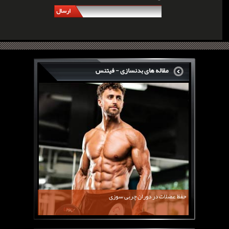
ارسال
مقاله های بدنسازی - فیتنس
سرگی کنستانس چگونه بر روی بازو های فوق العاده...
روش های افزایش پیک بازو
فارماتون چیست؟
کلن بوترول Clenbuterol
CJC1295 | سی جی سی 1295
11 توصیه برای کاهش اشتها
معرفی یک برنامه غذایی جامع برای افزایش قد
حفظ عضلات در دوران چربی سوزی
چربی سوزی با چای سبز
بیوگرافی علی تبریزی