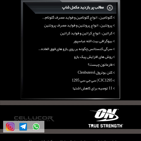
منابع پروتئینی غیر گوشتی
مطالب پر بازدید مکمل شاپ
آرژنین ، فواید آرژنین و نقش آرژنین در بدن
گلوتامین ، انواع گلوتامین و فواید مصرف گلوتام...
پروتئین ، انواع پروتئین و فواید مصرف پروتئین
کراتین ، انواع کراتین و فواید کراتین
بیوگرافی بیت الله عباسپور
سرگی کنستانس چگونه بر روی بازو های فوق العاده...
روش های افزایش پیک بازو
فارماتون چیست؟
کلن بوترول Clenbuterol
CJC1295 | سی جی سی 1295
11 توصیه برای کاهش اشتها
معرفی یک برنامه غذایی جامع برای افزایش قد
چربی سوزی با چای سبز
بیوگرافی علی تبریزی
منابع پروتئینی غیر گوشتی
آرژنین ، فواید آرژنین و نقش آرژنین در بدن
گلوتامین ، انواع گلوتامین و فواید مصرف گلوتام...