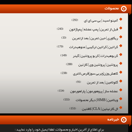
محصولات
آمینو اسید | بی سی ای ای
(292)
قبل از تمرین | پمپ عضله | پمپاژخون
(243)
ریکاوری | حین تمرین | بعد ازتمرین
(33)
کراتین | کراتین ترکیبی | منوهیدرات
(170)
کربوهیدرات | کربو پروتئین | گینر
(149)
پروتئین | پروتئین وی | کازئین
(288)
کاهش وزن|چربی سوز|قرص لاغری
(238)
گلوتامین | بعد از تمرین
(91)
عضله ساز | پروهورمون | پاراهورمون
(154)
ویتامین | HMB | دیگر محصولات
(555)
ال کارنیتین | CLA | کافئین
(151)
خبرنامه
برای اطلاع از آخرین اخبار و محصولات، لطفا ایمیل خود را وارد نمایید :