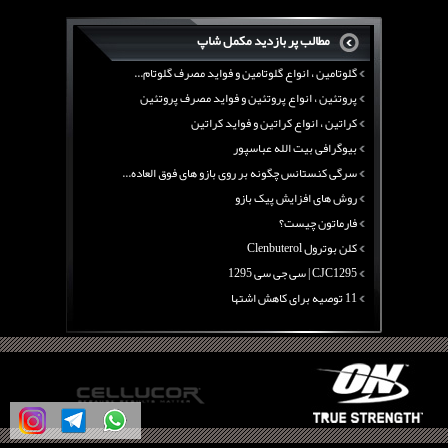
منابع پروتئینی غیر گوشتی
مطالب پر بازدید مکمل شاپ
آرژنین ، فواید آرژنین و نقش آرژنین در بدن
گلوتامین ، انواع گلوتامین و فواید مصرف گلوتام...
پروتئین ، انواع پروتئین و فواید مصرف پروتئین
کراتین ، انواع کراتین و فواید کراتین
بیوگرافی بیت الله عباسپور
سرگی کنستانس چگونه بر روی بازو های فوق العاده...
روش های افزایش پیک بازو
فارماتون چیست؟
کلن بوترول Clenbuterol
CJC1295 | سی جی سی 1295
11 توصیه برای کاهش اشتها
معرفی یک برنامه غذایی جامع برای افزایش قد
چربی سوزی با چای سبز
بیوگرافی علی تبریزی
منابع پروتئینی غیر گوشتی
آرژنین ، فواید آرژنین و نقش آرژنین در بدن