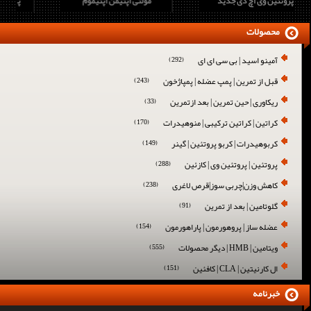
پروتئین وی اچ دی جدید
مولتی اپتیمن اپتیموم
محصولات
آمینو اسید | بی سی ای ای
(292)
قبل از تمرین | پمپ عضله | پمپاژخون
(243)
ریکاوری | حین تمرین | بعد ازتمرین
(33)
کراتین | کراتین ترکیبی | منوهیدرات
(170)
کربوهیدرات | کربو پروتئین | گینر
(149)
پروتئین | پروتئین وی | کازئین
(288)
کاهش وزن|چربی سوز|قرص لاغری
(238)
گلوتامین | بعد از تمرین
(91)
عضله ساز | پروهورمون | پاراهورمون
(154)
ویتامین | HMB | دیگر محصولات
(555)
ال کارنیتین | CLA | کافئین
(151)
خبرنامه