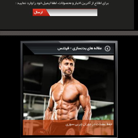
برای اطلاع از آخرین اخبار و محصولات، لطفا ایمیل خود را وارد نمایید :
ارسال
مقاله های بدنسازی - فیتنس
سرگی کنستانس چگونه بر روی بازو های فوق العاده...
روش های افزایش پیک بازو
فارماتون چیست؟
کلن بوترول Clenbuterol
CJC1295 | سی جی سی 1295
11 توصیه برای کاهش اشتها
معرفی یک برنامه غذایی جامع برای افزایش قد
حفظ عضلات در دوران چربی سوزی
چربی سوزی با چای سبز
بیوگرافی علی تبریزی