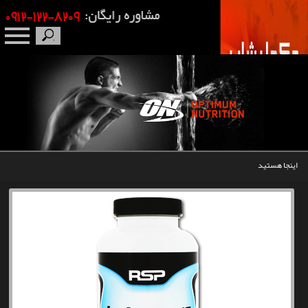
صفحه نخست
درباره ما
برندها
اینجا هستید
مکمل بدنسازی
محصولات
اخبار
مقالات