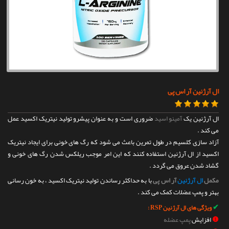
تماس با ما
ال آرژنین آر اس پی
ال آرژنین یک
آمینو اسید
ضروری است و به عنوان پیشرو تولید نیتریک اکسید عمل
می کند .
آزاد سازی کلسیم در طول تمرین باعث می شود که رگ های خونی برای ایجاد نیتریک
اکسید از ال آرژنین استفاده کنند که این امر موجب ریلکس شدن رگ های خونی و
گشاد شدن عروق می گردد .
مکمل
ال آرژنین
آر اس پی
با به حداکثر رساندن تولید نیتریک اکسید ، به خون رسانی
بهتر و پمپ عضلات کمک می کند .
✔
ویژگی های ال آرژنین RSP :
❶
افزایش
پمپ عضله