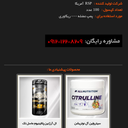
شرکت تولید کننده :
RSP
آمریکا
تعداد کپسول :
100 عدد
مورد استفاده برای :
پمپ عضله --- ریکاوری
محصولات پیشنهادی ما :
سیترولین آل نوتریشن
ال آرژنین پلاتینیوم ماسل تک