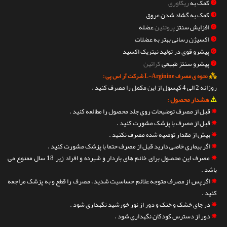
❷
کمک به
ریکاوری
❸
کمک به گشاد شدن عروق
❹
افزایش سنتز
پروتئین
عضله
❺
اکسیژن رسانی بهتر به عضلات
❻
پیشرو قوی در تولید نیتریک اکسید
❼
پیشرو سنتز طبیعی
کراتین
⁂
نحوه ی مصرف L-Arginine شرکت آر اس پی :
روزانه 2 الی 4 کپسول از این مکمل را مصرف کنید .
⚠
هشدار محصول :
✵
قبل از مصرف توضیحات روی جلد محصول را مطالعه کنید .
✵
قبل از مصرف با پزشک مشورت کنید .
✵
بیش از مقدار توصیه شده مصرف نکنید .
✵
اگر بیماری خاصی دارید قبل از مصرف حتما با پزشک مشورت کنید .
✵
مصرف این محصول برای خانم های باردار و شیرده و افراد زیر 18 سال ممنوع می
باشد .
✵
اگر پس از مصرف متوجه علائم حساسیت شدید ، مصرف را قطع و به پزشک مراجعه
کنید .
✵
در جای خشک و خنک و دور از نور خورشید نگهداری شود .
✵
دور از دسترس کودکان نگهداری شود .