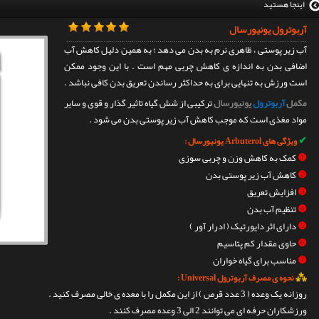
اینجا هستید
آربوترول یونیورسال
آب زیر پوستی ، ظاهری نرم به بدن می دهد ؛ به همین دلیل کاهش آب
اضافی بدن به اندازه ی کاهش چربی مهم است . با این وجود ممکن
است ورزش به تنهایی برای به حداکثر رساندن تعریق بدن کافی نباشد .
مکمل
آربوترول
یونیورسال
ترکیبی از شش گیاه تاثیر گذار و قوی و سایر
مواد مغذی است که موجب کاهش آب زیر پوستی بدن می شود .
✔
ویژگی های Arbuterol یونیورسال :
❶
کمک به کاهش وزن و چربی سوزی
❷
کاهش آب زیر پوستی بدن
❸
افزایش تعریق
❹
تنظیم آب بدن
❺
دارای اثر دایورتیک ( ادرار آور )
❻
حاوی مقدار کم پتاسیم
❼
مناسب برای گیاه خواران
⁂
نحوه ی مصرف آربوترول Universal :
روزانه یک وعده ( 3 عدد قرص ) از این مکمل را با معده ی خالی مصرف کنید .
ورزشکاران حرفه ای می توانند 2 الی 3 وعده مصرف کنند .