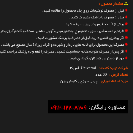
⚠
هشدار محصول :
✵
قبل از مصرف توضیحات روی جلد محصول را مطالعه کنید .
✵
قبل از مصرف با پزشک مشورت کنید .
✵
بیش از 9 عدد قرص در روز مصرف نشود .
✵
افرادی که به شیر ، سویا ، تخم مرغ ، بادام زمینی ، آجیل ، ماهی ، صدف و گندم آلرژی دا
✵
اگر بیماری خاصی دارید قبل از مصرف با پزشک مشورت کنید .
✵
مصرف این محصول برای خانم های باردار و شیرده و افراد زیر 18 سال ممنوع می باشد .
✵
اگر پس از مصرف متوجه علائم حساسیت شدید ، مصرف را قطع و به پزشک مراجعه کنید 
✵
دور از دسترس کودکان نگهداری شود .
شرکت تولید کننده :
Universal
آمریکا
تعداد قرص :
60 عدد
مورد استفاده برای :
چربی سوزی و کاهش وزن