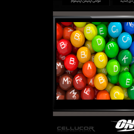
چ دی جدید
مولتی اپتیمن اپتیموم
پروتئین وی گلد استاندارد