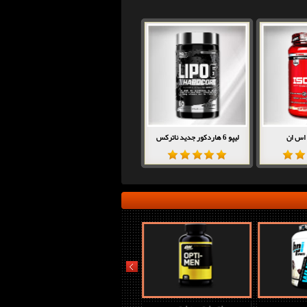
 اس ان
لیپو 6 هاردکور جدید ناترکس
prev