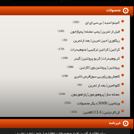
محصولات
آمینو اسید | بی سی ای ای
(292)
قبل از تمرین | پمپ عضله | پمپاژخون
(243)
ریکاوری | حین تمرین | بعد ازتمرین
(33)
کراتین | کراتین ترکیبی | منوهیدرات
(170)
کربوهیدرات | کربو پروتئین | گینر
(149)
پروتئین | پروتئین وی | کازئین
(288)
کاهش وزن|چربی سوز|قرص لاغری
(238)
گلوتامین | بعد از تمرین
(91)
عضله ساز | پروهورمون | پاراهورمون
(154)
ویتامین | HMB | دیگر محصولات
(555)
ال کارنیتین | CLA | کافئین
(151)
خبرنامه
برای اطلاع از آخرین اخبار و محصولات، لطفا ایمیل خود را وارد نمایید :