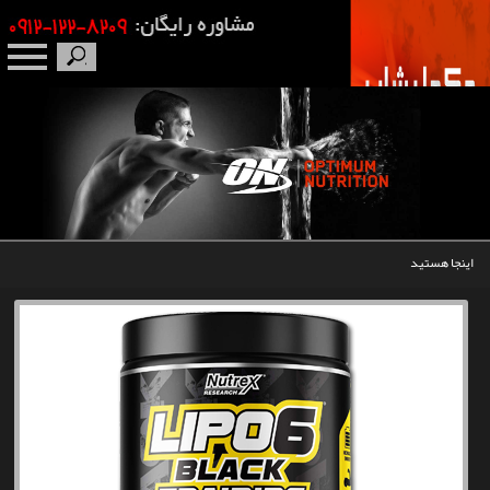
صفحه نخست
درباره ما
برندها
اینجا هستید
مکمل بدنسازی
محصولات
اخبار
مقالات