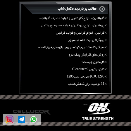
منابع پروتئینی غیر گوشتی
مطالب پر بازدید مکمل شاپ
آرژنین ، فواید آرژنین و نقش آرژنین در بدن
گلوتامین ، انواع گلوتامین و فواید مصرف گلوتام...
پروتئین ، انواع پروتئین و فواید مصرف پروتئین
کراتین ، انواع کراتین و فواید کراتین
بیوگرافی بیت الله عباسپور
سرگی کنستانس چگونه بر روی بازو های فوق العاده...
روش های افزایش پیک بازو
فارماتون چیست؟
کلن بوترول Clenbuterol
CJC1295 | سی جی سی 1295
11 توصیه برای کاهش اشتها
معرفی یک برنامه غذایی جامع برای افزایش قد
چربی سوزی با چای سبز
بیوگرافی علی تبریزی
منابع پروتئینی غیر گوشتی
آرژنین ، فواید آرژنین و نقش آرژنین در بدن
گلوتامین ، انواع گلوتامین و فواید مصرف گلوتام...