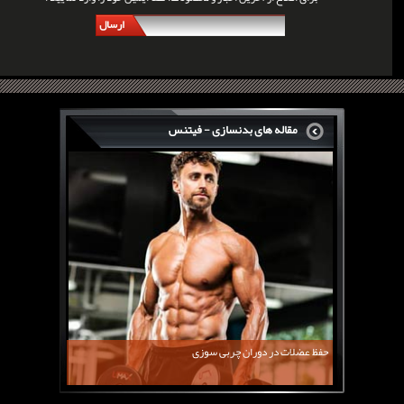
ارسال
مقاله های بدنسازی - فیتنس
سرگی کنستانس چگونه بر روی بازو های فوق العاده...
روش های افزایش پیک بازو
فارماتون چیست؟
کلن بوترول Clenbuterol
CJC1295 | سی جی سی 1295
11 توصیه برای کاهش اشتها
معرفی یک برنامه غذایی جامع برای افزایش قد
حفظ عضلات در دوران چربی سوزی
چربی سوزی با چای سبز
بیوگرافی علی تبریزی