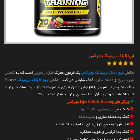
تماس با ما
لیپو 6 بلک ترینینگ نوترکس
مکمل
لیپو 6 بلک ترینینگ نوترکس
یک فرمول محرک
قبل از تمرین
است که به
کاهش
وزن سریع
و
عضله سازی
کمک شایانی می کند .
مکمل
لیپو 6 بلک ترینینگ
Nutrex
بلافاصله پس از تمرین با افزایش دادن انرژی و تقویت تمرکز ، به عملکرد بهتر و
تمرینات شدید و در پی آن عضله سازی بهتر و بیشتر کمک می کند .
✔
ویژگی های Lipo 6 Black Training نوترکس :
❶
کمک به
چربی سوزی
و
کاهش وزن
❷
کمک به عضله سازی و
پمپ عضله
❸
افزایش دهنده ی انرژی برای انجام تمرینات شدید
❹
کمک به افزایش و تقویت عملکرد
❺
تقویت کننده ی قدرت و استقامت عضلات