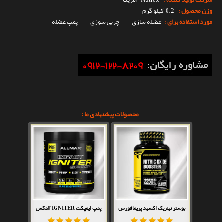
شرکت تولید کننده :
Nutrex
آمریکا
وزن محصول :
0.2 کیلو گرم
مورد استفاده برای :
عضله سازی --- چربی سوزی --- پمپ عضله
محصولات پیشنهادی ما :
بوستر نیتریک اکسید پریمافورس
پمپ ایمپکت IGNITER آلمکس