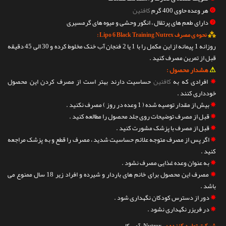
❻
هر وعده حاوی 400 گرم
کافئین
❼
دارای طعم های پرتقال ، انگور وحشی و میوه های گرمسیری
⁂
نحوه ی مصرف Lipo 6 Black Training Nutrex :
روزانه 1 پیمانه از این مکمل را با 1 یا 2 فنجان آب خنک مخلوط کرده و 30 الی 45 دقیقه
قبل از تمرین مصرف کنید .
⚠
هشدار محصول :
✵
افرادی که به
کافئین
حساسیت دارند بهتر است از مصرف کردن این محصول
خودداری کنند .
✵
بیش از مقدار توصیه شده ( 1 وعده در روز ) مصرف نکنید .
✵
قبل از مصرف توضیحات روی جلد محصول را مطالعه کنید .
✵
قبل از مصرف با پزشک مشورت کنید .
✵
اگر پس از مصرف متوجه علائم حساسیت شدید ، مصرف را قطع و به پزشک مراجعه
کنید .
✵
به عنوان وعده غذایی مصرف نشود .
✵
مصرف این محصول برای خانم های باردار و شیرده و افراد زیر 18 سال ممنوع می
باشد .
✵
دور از دسترس کودکان نگهداری شود .
✵
در فریزر نگهداری نشود .