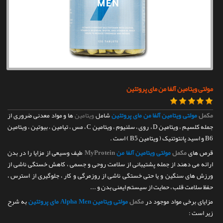
تماس با ما
مولتی ویتامین آلفا من مای پروتئین
مکمل
مولتی ویتامین آلفا من مای پروتئین
شامل
ویتامین
ها و مواد معدنی ضروری از
جمله کلسیم ، ویتامین D ، روی ، سلنیوم ، ویتامین C ، مس ، تیامین ، بیوتین ، ویتامین
B6 و اسید پانتوتنیک ( ویتامین B5 ) است .
قرص های
مکمل
مولتی ویتامین آلفا من
MyProtein
طیف وسیعی از مزایا را در بدن
ارائه می دهند از جمله پشتیبانی از سلامت روحی و جسمی ، کاهش خستگی ناشی از
ورزش های سنگین و یا حتی خستگی ناشی از روزمرگی و کار ، جلوگیری از استرس ،
حفظ سلامت قلب ، حمایت از سیستم ایمنی بدن و ...
مزایای برخی مواد موجود در
مکمل
مولتی ویتامین Alpha Men مای پروتئین
به شرح
زیر است :