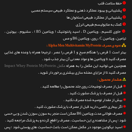
❻
حفظ سلامت قلب
❼
پشتیبانی و بهبود عملکرد ذهنی و عملکرد طبیعی سیستم عصبی
❽
پشتیبانی از عملکرد طبیعی استخوان ها
❾
کمک به متابولیسم طبیعی انرژی
❿
حاوی کلسیم ، ویتامین D ، اسید پانتوتنیک ( ویتامین B5 ) ، سلنیوم ، بیوتین ،
تیامین ، ویتامین C ، روی ، ویتامین B6 و مس
⁂
نحوه ی مصرف Alpha Men Multivitamin MyProtein :
بهتر است 1 قرص را هنگام صبح و 1 قرص را عصر ، ترجیحا همراه با وعده های غذایی
مصرف کنید تا ویتامین ها و مواد معدنی آن بهتر جذب شود .
همچنین می توانید این مکمل را به همراه
مکمل Impact Whey Protein MyProtein
مصرف کنید تا از مزایای عضله سازی بیشتری برخوردار شوید .
⚠
هشدار محصول :
✵
قبل از مصرف توضیحات روی جلد محصول را مطالعه کنید .
✵
قبل از مصرف با پزشک مشورت کنید .
✵
بیش از مقدار توصیه شده مصرف نکنید .
✵
اگر بیماری خاصی دارید قبل از مصرف با پزشک مشورت کنید .
✵
مصرف طولانی مدت ویتامین B6 ممکن است منجر به سوزن سوزن شدن و بی حسی
شود ؛ پس از مشاهده ی این حساسیت ، مصرف را قطع کرده و به پزشک مراجعه کنید .
✵
اسید نیکوتین موجود در مکمل ممکن است باعث حساسیت های پوستی شود ؛ پس