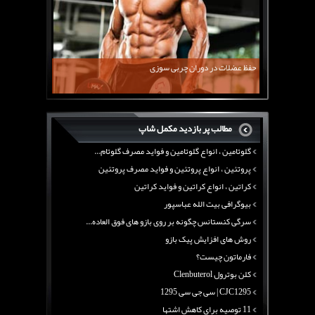
کلن بوترول Clenbuterol
CJC1295 | سی جی سی 1295
11 توصیه برای کاهش اشتها
معرفی یک برنامه غذایی جامع برای افزایش قد
حفظ عضلات در دوران چربی سوزی
چربی سوزی با چای سبز
بیوگرافی علی تبریزی
منابع پروتئینی غیر گوشتی
مطالب پر بازدید مکمل شاپ
آرژنین ، فواید آرژنین و نقش آرژنین در بدن
گلوتامین ، انواع گلوتامین و فواید مصرف گلوتام...
پروتئین ، انواع پروتئین و فواید مصرف پروتئین
کراتین ، انواع کراتین و فواید کراتین
بیوگرافی بیت الله عباسپور
سرگی کنستانس چگونه بر روی بازو های فوق العاده...
روش های افزایش پیک بازو
فارماتون چیست؟
کلن بوترول Clenbuterol
CJC1295 | سی جی سی 1295
11 توصیه برای کاهش اشتها