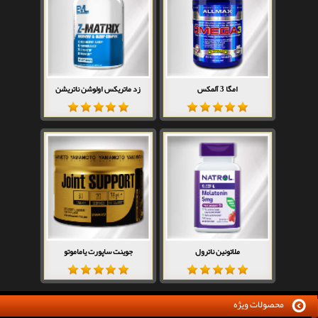
امگا 3 آلمکس
زد ماتریکس اولوشن ناتریشن
ملاتونین ناترول
جوینت ساپورت یاماموتو
محصولات ویژه