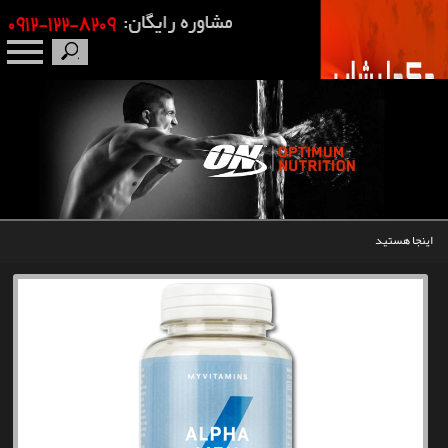
صفحه نخست
درباره ما
برندها
اینجا هستید
مکمل بدنسازی
محصولات
اخبار
مقالات