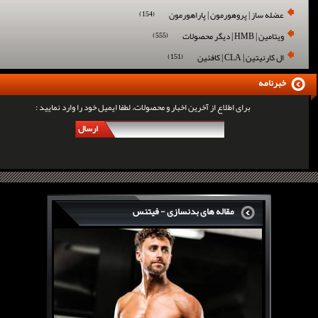
عضله ساز | پروهورمون | پاراهورمون
(154)
ویتامین | HMB | دیگر محصولات
(555)
ال کارنیتین | CLA | کافئین
(151)
خبرنامه
برای اطلاع از آخرین اخبار و محصولات، لطفا ایمیل خود را وارد نمایید :
ارسال
مقاله های بدنسازی - فیتنس
سرگی کنستانس چگونه بر روی بازو های فوق العاده...
روش های افزایش پیک بازو
فارماتون چیست؟