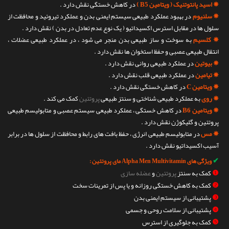
✵ اسید پانتوتنیک ( ویتامین B5 )
در کاهش خستگی نقش دارد .
✵ سلنیوم
در بهبود عملکرد طبیعی سیستم ایمنی بدن و عملکرد تیروئید و محافظت از
سلول ها در مقابل استرس اکسیداتیو ( یک نوع عدم تعادل در بدن ) نقش دارد .
✵ کلسیم
به سوخت و ساز طبیعی بدن منجر می شود ، در عملکرد طبیعی عضلات ،
انتقال طبیعی عصبی و حفظ استخوان ها نقش دارد .
✵ بیوتین
در عملکرد طبیعی روانی نقش دارد .
✵ تیامین
در عملکرد طبیعی قلب نقش دارد .
✵ ویتامین C
در کاهش خستگی نقش دارد .
✵ روی
به عملکرد طبیعی شناختی و سنتز طبیعی
پروتئین
کمک می کند .
✵ ویتامین B6
در کاهش خستگی ، عملکرد طبیعی سیستم عصبی و متابولیسم طبیعی
پروتئین و گلیکوژن نقش دارد .
✵ مس
در متابولیسم طبیعی انرژی ، حفظ بافت های رابط و محافظت از سلول ها در برابر
آسیب اکسیداتیو نقش دارد .
✔
ویژگی های Alpha Men Multivitamin مای پروتئین :
❶
کمک به سنتز
پروتئین
و
عضله سازی
❷
کمک به کاهش خستگی روزانه و یا پس از تمرینات سخت
❸
پشتیبانی از سیستم ایمنی بدن
❹
پشتیبانی از سلامت روحی و جسمی
❺
کمک به جلوگیری از استرس