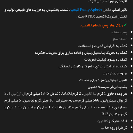
نتیجه ی مورد نظر می شود .
تاثیر اصلی
مکمل
Pump Xplode الیمپ
، شدت بخشیدن به فرایندهای طبیعی تولید و
انتشار نیتریک اکسید ( NO ) است .
✔
ویژگی های پمپ Xplode الیمپ :
پمپ عضله
عضله ساز
کمک به افزایش قدرت و استقامت
کمک به تحریک پتانسیل پنهان و آماده سازی برای تمرینات فشرده
کمک به بهبود کیفیت تمرینات
کمک به افزایش انرژی و تمرکز و کاهش خستگی
بهبود جریان خون
تامین مهم ترین مواد برای عضلات
پشتیبانی از سیستم عصبی
هر وعده حاوی 1 گرم
بتا آلانین
، 2 گرم AAKG ( شامل 1345 میلی گرم
ال آرژنین
) ، 3
گرم ال سیترولین ، 566 میلی گرم سدیم سیترات ، 16 میلی گرم نیاسین ، 5 میلی گرم
عصاره ی فلفل سیاه ، 1.7 میلی گرم ویتامین B6 و 1.2 میلی گرم تیامین و 2.5 میکرو
گرم ویتامین B12
فاقد محرک و
کافئین
گرمازا و زود جذب