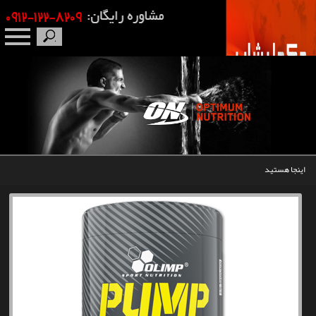
صفحه نخست
درباره ما
برندها
اینجا هستید
مکمل بدنسازی
محصولات
اخبار
مقالات