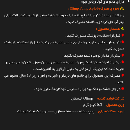
دارای طعم های کولا و پانچ میوه
⁂
نحوه ی مصرف Olimp Pump Xplode :
روزانه 1 وعده ( 9 گرم یا 1/2 پیمانه ) را حدود 30 دقیقه قبل از تمرینات در 250 میلی
لیتر آب حل کرده و بلافاصله مصرف کنید .
⚠
هشدار محصول :
✵
قبل از استفاده با پزشک مشورت کنید .
✵
اگر بیماری خاصی دارید و یا داروی خاصی مصرف می کنید ، قبل از استفاده با پزشک
مشورت کنید .
✵
بیش از مقدار توصیه شده مصرف نکنید .
✵
برخی از افراد ممکن است پس از مصرف ، احساس سوزن سوزن شدن یا بی حسی را
تجربه کنند که این یک اثر موقتی به دلیل اثر قوی بتا آلانین است .
✵
مصرف این محصول برای خانم های باردار و شیرده و افراد زیر 18 سال ممنوع می
باشد .
✵
در جای خشک و خنک و دور از دسترس کودکان نگهداری شود .
شرکت تولید کننده :
Olimp
لهستان
وزن محصول :
0.3 کیلو گرم
مورد استفاده برای :
پمپ عضله --- عضله سازی --- بهبود کیفیت تمرینات