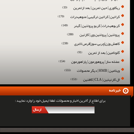
ریکاوری | حین تمرین | بعد ازتمرین
(33)
کراتین | کراتین ترکیبی | منوهیدرات
(170)
کربوهیدرات | کربو پروتئین | گینر
(149)
پروتئین | پروتئین وی | کازئین
(288)
کاهش وزن|چربی سوز|قرص لاغری
(238)
گلوتامین | بعد از تمرین
(91)
عضله ساز | پروهورمون | پاراهورمون
(154)
ویتامین | HMB | دیگر محصولات
(555)
ال کارنیتین | CLA | کافئین
(151)
خبرنامه
برای اطلاع از آخرین اخبار و محصولات، لطفا ایمیل خود را وارد نمایید :
ارسال