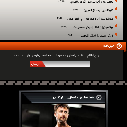
کاهش وزن|چربی سوز|قرص لاغری
(238)
گلوتامین | بعد از تمرین
(91)
عضله ساز | پروهورمون | پاراهورمون
(154)
ویتامین | HMB | دیگر محصولات
(555)
ال کارنیتین | CLA | کافئین
(151)
خبرنامه
برای اطلاع از آخرین اخبار و محصولات، لطفا ایمیل خود را وارد نمایید :
ارسال
مقاله های بدنسازی - فیتنس
سرگی کنستانس چگونه بر روی بازو های فوق العاده...