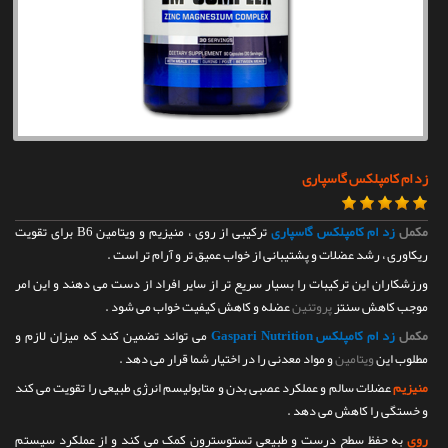
تماس با ما
زد ام کامپلکس گاسپاری
مکمل
زد ام کامپلکس گاسپاری
ترکیبی از روی ، منیزیم و ویتامین B6 برای تقویت
ریکاوری ، رشد عضلات و پشتیبانی از خواب عمیق تر و آرام تر است .
ورزشکاران این ترکیبات را بسیار سریع تر از سایر افراد از دست می دهند و این امر
موجب کاهش سنتز
پروتئین
عضله و کاهش کیفیت خواب می شود .
مکمل
زد ام کامپلکس Gaspari Nutrition
می تواند تضمین کند که میزان لازم و
مطلوب این
ویتامین
و مواد معدنی را در اختیار شما قرار می دهد .
منیزیم
عضلات سالم و عملکرد عصبی بدن و متابولیسم انرژی طبیعی را تقویت می کند
و خستگی را کاهش می دهد .
روی
به حفظ سطح درست و طبیعی تستوسترون کمک می کند و از عملکرد سیستم