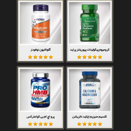
کرومیوم پیکولینات پیوریتنز پراید
گلوتاتیون نوفودز
کلسیم منیزیم اپلاید ناتریشن
پرو اچ ام بی کوامترکس