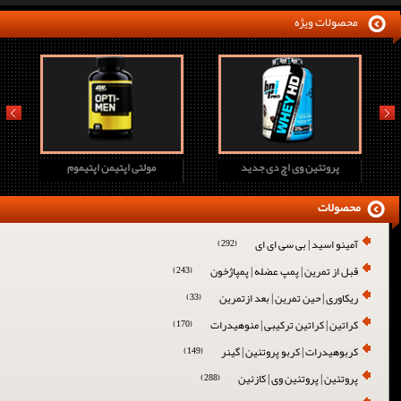
محصولات ویژه
prev
next
پروتئین وی اچ دی جدید
مولتی اپتیمن اپتیموم
محصولات
آمینو اسید | بی سی ای ای
(292)
قبل از تمرین | پمپ عضله | پمپاژخون
(243)
ریکاوری | حین تمرین | بعد ازتمرین
(33)
کراتین | کراتین ترکیبی | منوهیدرات
(170)
کربوهیدرات | کربو پروتئین | گینر
(149)
پروتئین | پروتئین وی | کازئین
(288)