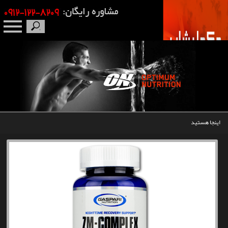
صفحه نخست
درباره ما
برندها
اینجا هستید
مکمل بدنسازی
محصولات
اخبار
مقالات