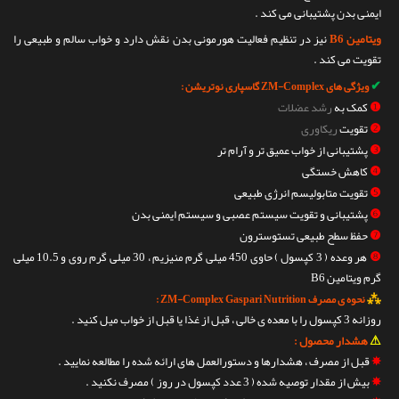
ایمنی بدن پشتیبانی می کند .
ویتامین B6
نیز در تنظیم فعالیت هورمونی بدن نقش دارد و خواب سالم و طبیعی را
تقویت می کند .
✔
ویژگی های ZM-Complex گاسپاری نوتریشن :
❶
کمک به
رشد عضلات
❷
تقویت
ریکاوری
❸
پشتیبانی از خواب عمیق تر و آرام تر
❹
کاهش خستگی
❺
تقویت متابولیسم انرژی طبیعی
❻
پشتیبانی و تقویت سیستم عصبی و سیستم ایمنی بدن
❼
حفظ سطح طبیعی تستوسترون
❽
هر وعده ( 3 کپسول ) حاوی 450 میلی گرم منیزیم ، 30 میلی گرم روی و 10.5 میلی
گرم ویتامین B6
⁂
نحوه ی مصرف ZM-Complex Gaspari Nutrition :
روزانه 3 کپسول را با معده ی خالی ، قبل از غذا یا قبل از خواب میل کنید .
⚠
هشدار محصول :
✵
قبل از مصرف ، هشدارها و دستورالعمل های ارائه شده را مطالعه نمایید .
✵
بیش از مقدار توصیه شده ( 3 عدد کپسول در روز ) مصرف نکنید .