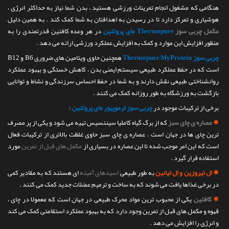
هنگامی که مشغول انجام تمرینات ورزشی هستید ، بدن شما نیاز به حداکثر انرژی ،
هوشیاری و تمرکز دارد تا در رسیدن به اهدافتان به شما کمک کند . به همین دلیل
مکمل چربی سوز
Thermopure مای پروتئین
در هر وعده کافئین قدرتمندی را به
منظور افزایش این موارد و کمک به افزایش عملکرد ورزشی ارائه می دهد .
چربی سوز Thermopure MyProtein
همچنین حاوی ویتامین های ضروری B6 و B12
است که در حفظ عملکرد طبیعی سیستم ایمنی بدن ، کاهش خستگی و بهبود عملکرد
روانشناختی طبیعی نقش دارند و به شما در حفظ احساس سرزندگی و نشاط و توانایی
بازگشت به ورزشگاه به طور روزانه کمک می کنند .
برخی از ترکیبات موجود در
چربی سوز ترموپیور مای پروتئین
:
✵
عصاره ی چای سبز
که از برگ گیاه کاملیا سیننسیس تهیه می شود و یکی از پر مصرف
ترین چای ها در جهان است . عصاره ی چای سبز حاوی غلظت بالاتری از ترکیبات فعال
است که این امر موجب شده تا این عصاره در بسیاری از
مکمل های قبل از تمرین
مورد
استفاده قرار گیرد .
✵
ال تیروزین و ال تیانین
به طور طبیعی
اسیدهای آمینه
ای هستند که به مقادیر کمی
در برخی غذاها یافت می شوند که به ساخت و ترمیم عضلات جدید کمک می کنند .
✵
کافئین
یکی از محبوب ترین مواد محرک طبیعی در جهان است که معمولا در چای ،
قهوه و مکمل های قبل از تمرین وجود دارد که به بهبود عملکرد استقامتی کمک می کند
و انرژی را افزایش می دهد .