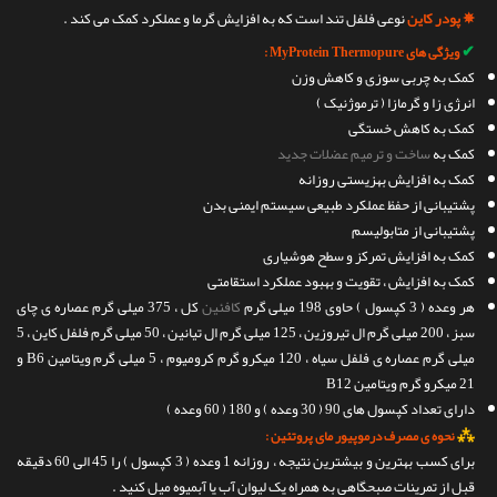
✵
پودر کاین
نوعی فلفل تند است که به افزایش گرما و عملکرد کمک می کند .
✔
ویژگی های MyProtein Thermopure :
کمک به چربی سوزی و کاهش وزن
انرژی زا و گرمازا ( ترموژنیک )
کمک به کاهش خستگی
کمک به
ساخت و ترمیم عضلات جدید
کمک به افزایش بهزیستی روزانه
پشتیبانی از حفظ عملکرد طبیعی سیستم ایمنی بدن
پشتیبانی از متابولیسم
کمک به افزایش تمرکز و سطح هوشیاری
کمک به افزایش ، تقویت و بهبود عملکرد استقامتی
هر وعده ( 3 کپسول ) حاوی 198 میلی گرم
کافئین
کل ، 375 میلی گرم عصاره ی چای
سبز ، 200 میلی گرم ال تیروزین ، 125 میلی گرم ال تیانین ، 50 میلی گرم فلفل کاین ، 5
میلی گرم عصاره ی فلفل سیاه ، 120 میکرو گرم کرومیوم ، 5 میلی گرم ویتامین B6 و
21 میکرو گرم ویتامین B12
دارای تعداد کپسول های 90 ( 30 وعده ) و 180 ( 60 وعده )
⁂
نحوه ی مصرف درموپیور مای پروتئین :
برای کسب بهترین و بیشترین نتیجه ، روزانه 1 وعده ( 3 کپسول ) را 45 الی 60 دقیقه
قبل از تمرینات صبحگاهی به همراه یک لیوان آب یا آبمیوه میل کنید .