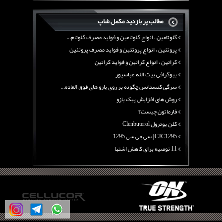
بیوگرافی علی تبریزی
منابع پروتئینی غیر گوشتی
مطالب پر بازدید مکمل شاپ
آرژنین ، فواید آرژنین و نقش آرژنین در بدن
گلوتامین ، انواع گلوتامین و فواید مصرف گلوتام...
پروتئین ، انواع پروتئین و فواید مصرف پروتئین
کراتین ، انواع کراتین و فواید کراتین
بیوگرافی بیت الله عباسپور
سرگی کنستانس چگونه بر روی بازو های فوق العاده...
روش های افزایش پیک بازو
فارماتون چیست؟
کلن بوترول Clenbuterol
CJC1295 | سی جی سی 1295
11 توصیه برای کاهش اشتها
معرفی یک برنامه غذایی جامع برای افزایش قد
چربی سوزی با چای سبز
بیوگرافی علی تبریزی
منابع پروتئینی غیر گوشتی
آرژنین ، فواید آرژنین و نقش آرژنین در بدن