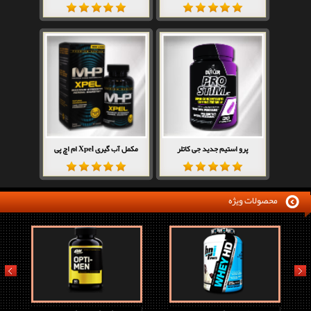
پرو استیم جدید جی کاتلر
مکمل آب گیری Xpel ام اچ پی
محصولات ویژه
prev
next