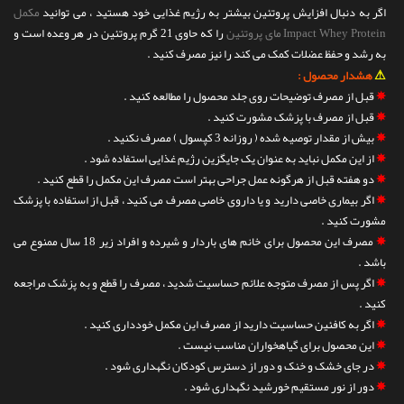
اگر به دنبال افزایش پروتئین بیشتر به رژیم غذایی خود هستید ، می توانید
مکمل
Impact Whey Protein مای پروتئین
را که حاوی 21 گرم پروتئین در هر وعده است و
به رشد و حفظ عضلات کمک می کند را نیز مصرف کنید .
⚠
هشدار محصول :
✵
قبل از مصرف توضیحات روی جلد محصول را مطالعه کنید .
✵
قبل از مصرف با پزشک مشورت کنید .
✵
بیش از مقدار توصیه شده ( روزانه 3 کپسول ) مصرف نکنید .
✵
از این مکمل نباید به عنوان یک جایگزین رژیم غذایی استفاده شود .
✵
دو هفته قبل از هرگونه عمل جراحی بهتر است مصرف این مکمل را قطع کنید .
✵
اگر بیماری خاصی دارید و یا داروی خاصی مصرف می کنید ، قبل از استفاده با پزشک
مشورت کنید .
✵
مصرف این محصول برای خانم های باردار و شیرده و افراد زیر 18 سال ممنوع می
باشد .
✵
اگر پس از مصرف متوجه علائم حساسیت شدید ، مصرف را قطع و به پزشک مراجعه
کنید .
✵
اگر به کافئین حساسیت دارید از مصرف این مکمل خودداری کنید .
✵
این محصول برای گیاهخواران مناسب نیست .
✵
در جای خشک و خنک و دور از دسترس کودکان نگهداری شود .
✵
دور از نور مستقیم خورشید نگهداری شود .