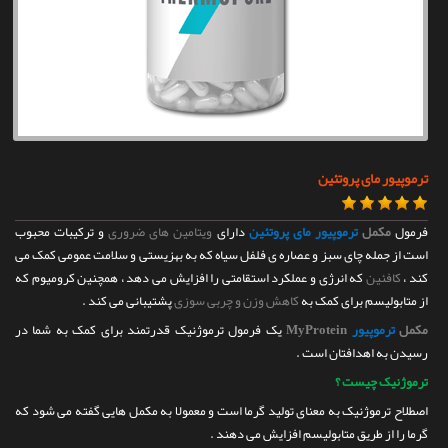
تماس با ما
ترموپیور مای پروتئین
فرمول
مکمل
ترموپیور مای پروتئین
دارای
ویتامین های ضروری
و ترکیبات محبوب
است از جمله چای سبز و عصاره ی فلفل سیاه که به بهزیستی و سلامت عمومی کمک می
کند ،
کافئین
که انرژی و عملکرد استقامتی را افزایش می دهد ، همچنین کرومیوم که
از متابولیسم برای کمک به
کاهش وزن و چربی سوزی
پشتیبانی می کند .
مکمل
ترموپیور
MyProtein
یک فرمول ترموژنیک قدرتمند برای کمک به شما در
رسیدن به اهدافتان است .
ترموژنیک چیست ؟
اصطلاح ترموژنیک به معنای تولید گرما است و معمولا به مکمل هایی گفته می شود که
گرما را از طریق متابولیسم افزایش می دهند .