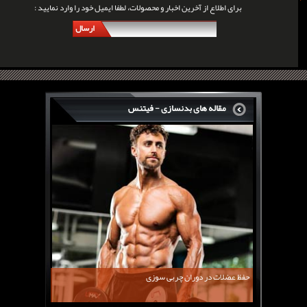
برای اطلاع از آخرین اخبار و محصولات، لطفا ایمیل خود را وارد نمایید :
ارسال
مقاله های بدنسازی - فیتنس
سرگی کنستانس چگونه بر روی بازو های فوق العاده...
روش های افزایش پیک بازو
فارماتون چیست؟
کلن بوترول Clenbuterol
CJC1295 | سی جی سی 1295
11 توصیه برای کاهش اشتها
معرفی یک برنامه غذایی جامع برای افزایش قد
حفظ عضلات در دوران چربی سوزی
چربی سوزی با چای سبز