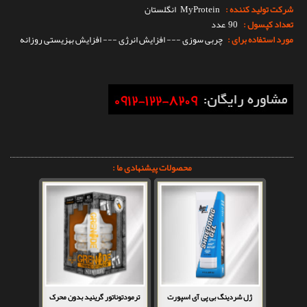
شرکت تولید کننده :
MyProtein
انگلستان
تعداد کپسول :
90 عدد
مورد استفاده برای :
چربی سوزی --- افزایش انرژی --- افزایش بهزیستی روزانه
محصولات پیشنهادی ما :
ژل شردینگ بی پی آی اسپورت
ترمودتوناتور گرینید بدون محرک