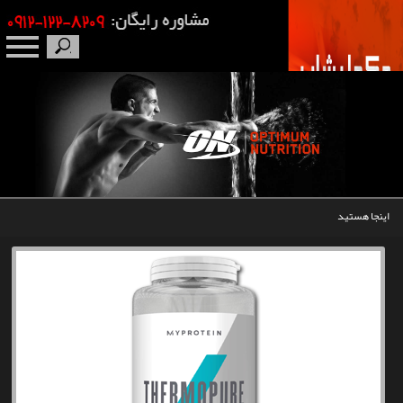
صفحه نخست
درباره ما
برندها
اینجا هستید
مکمل بدنسازی
محصولات
اخبار
مقالات