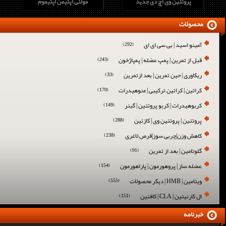
پروتئین وی اچ دی جدید
مولتی اپتیمن اپتیموم
محصولات
آمینو اسید | بی سی ای ای
(292)
قبل از تمرین | پمپ عضله | پمپاژخون
(243)
ریکاوری | حین تمرین | بعد ازتمرین
(33)
کراتین | کراتین ترکیبی | منوهیدرات
(170)
کربوهیدرات | کربو پروتئین | گینر
(149)
پروتئین | پروتئین وی | کازئین
(288)
کاهش وزن|چربی سوز|قرص لاغری
(238)
گلوتامین | بعد از تمرین
(91)
عضله ساز | پروهورمون | پاراهورمون
(154)
ویتامین | HMB | دیگر محصولات
(555)
ال کارنیتین | CLA | کافئین
(151)
خبرنامه