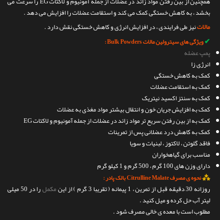
همچنین از بین رفتن مواد زائد در عضلات از جمله آمونیوم و لاکتات EG را سرعت می
بخشد ، به کاهش خستگی کمک می کند و استقامت عضلات را افزایش می دهد .
مالات
نیز طی فرایندی ، در افزایش انرژی و کاهش خستگی نقش دارد .
✔
ویژگی های سیترولین مالات Bulk Powders :
پمپ عضله
انرژی زا
کمک به کاهش خستگی
کمک به استقامت عضلات
کمک به سنتز اکسید نیتریک
کمک به افزایش جریان خون و انتقال بیشتر مواد مغذی به عضلات
کمک به از بین رفتن سریع تر مواد زائد در عضلات از جمله آمونیوم و لاکتات EG
کمک به کاهش درد عضلانی پس از تمرینات
فاقد گلوتن ، لاکتوز ، لبنیات و سویا
مناسب برای گیاهخواران
دارای وزن های 100 گرم ، 500 گرم و 1 کیلو گرم
⁂
نحوه ی مصرف Citrulline Malate بالک پادر :
روزانه 30 دقیقه قبل از تمرین ، 1 پیمانه ( تقریبا 3 گرم ) از این
مکمل
را در 50 میلی
لیتر آب حل کرده و میل کنید .
مطلوب است با معده ی خالی مصرف شود .