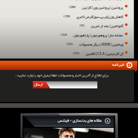
پروتئین | پروتئین وی | کازئین
(288)
کاهش وزن|چربی سوز|قرص لاغری
(238)
گلوتامین | بعد از تمرین
(91)
عضله ساز | پروهورمون | پاراهورمون
(154)
ویتامین | HMB | دیگر محصولات
(555)
ال کارنیتین | CLA | کافئین
(151)
خبرنامه
برای اطلاع از آخرین اخبار و محصولات، لطفا ایمیل خود را وارد نمایید :
ارسال
مقاله های بدنسازی - فیتنس