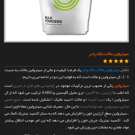
تماس با ما
سیترولین مالات بالک پادر
مکمل
سیترولین مالات بالک پادر
یک فرم با کیفیت و عالی از سیترولین مالات به نسبت
1 : 2 ، ال سیترولین و مالات است که به فواید این دو در ادامه می پردازیم .
سیترولین
یکی از محبوب ترین ترکیبات موجود در
نوشیدنی های قبل از تمرین
است
که اغلب با
آرژنین
،
بتا آلانین
، تری متیل گلیسین و AAKG ترکیب می شود که از ال
سیترولین ( یک
اسید آمینه
) و مالات ( اسید مالیک ) تشکیل شده است .
منبع اصلی
غذایی سیترولین ، هندوانه است
؛ با این حال ، مصرف غذایی سیترولین عملا ناچیز است
. سیترولین سطح آرژنین خون را افزایش می دهد که به سنتز اکسید نیتریک کمک می
کند . اکسید نیتریک جریان خون را افزایش می دهد که این امر موجب انتقال بیشتر
مواد مغذی به عضلات حین ورزش می شود .