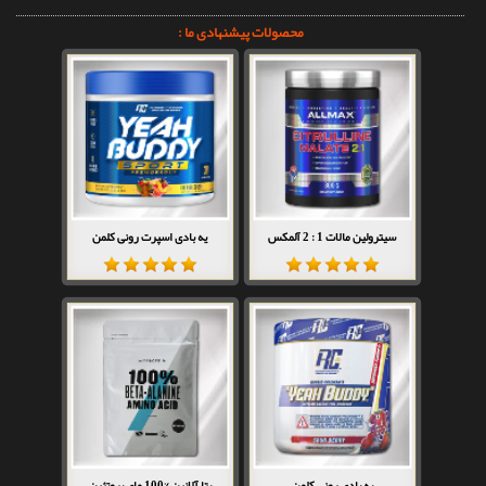
محصولات پیشنهادی ما :
سیترولین مالات 1 : 2 آلمکس
یه بادی اسپرت رونی کلمن
یه بادی رونی کلمن
بتا آلانین %100 مای پروتئین