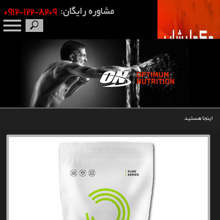
صفحه نخست
درباره ما
برندها
اینجا هستید
مکمل بدنسازی
محصولات
اخبار
مقالات