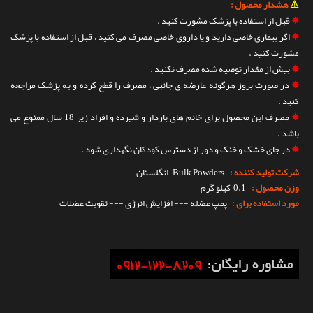
⚠
هشدار محصول :
✵
قبل از استفاده با پزشک مشورت کنید .
✵
اگر بیماری خاصی دارید و یا داروی خاصی مصرف می کنید ، قبل از استفاده با پزشک
مشورت کنید .
✵
بیش از مقدار توصیه شده مصرف نکنید .
✵
در صورت بروز هرگونه عارضه ی جانبی ، مصرف را قطع کرده و به پزشک مراجعه
کنید .
✵
مصرف این محصول برای خانم های باردار و شیرده و افراد زیر 18 سال ممنوع می
باشد .
✵
در جای خشک و خنک و دور از دسترس کودکان نگهداری شود .
شرکت تولید کننده :
Bulk Powders
انگلستان
وزن محصول :
0.1 کیلو گرم
مورد استفاده برای :
پمپ عضله --- افزایش انرژی --- تقویت عضلات