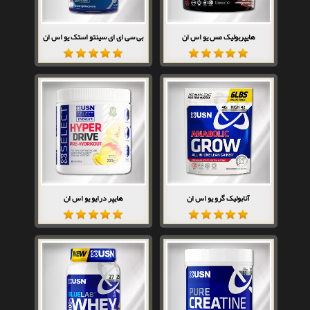
هایپربولیک مس یو اس ان
بی سی ای ای سینتو استک یو اس ان
آنابولیک گرو یو اس ان
هایپر درایو یو اس ان