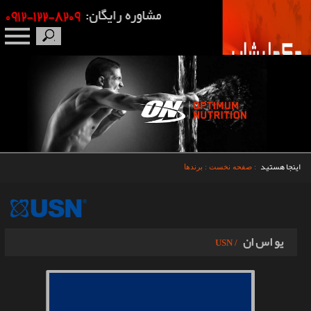
صفحه نخست
درباره ما
برندها
اینجا هستید
:
صفحه نخست
:
برندها
مکمل بدنسازی
محصولات
یو اس ان
/ USN
اخبار
مقالات