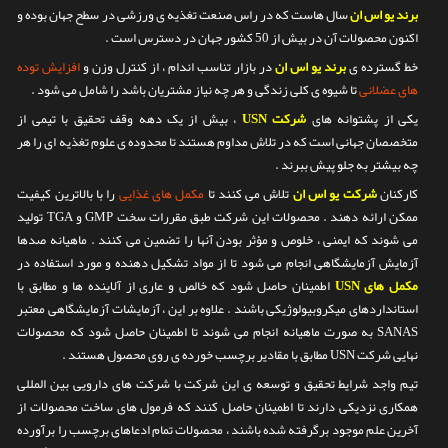
برند یو اس ان
سال هاست که در راس صنعت تغذیه ی ورزشی در سطح جهان بوده و
اکنون محصولات آن در بیش از 50 کشور جهان در دسترس است .
خط گسترده ی
برند یو اس ان
در بازار تناسب اندام ، از کنترل وزن و
افزایش توده
های عضلانی
تا شیوه ی کلی زندگی و هر چه نیاز مشتریان باشد را شامل می شود .
یکی از پشتوانه های
شرکت USN
، بیش از یک دهه وقف تحقیق با تیمی از
متخصصان جهانی است که در تلاش مداوم هستند تا محدوده ی علوم تغذیه ای را هر
چه بیشتر به جلو پیش ببرند .
کارکنان
شرکت یو اس ان
تلاش می کنند تا
مکمل های غذایی
را با بالاترین کیفیت
ممکن ارائه دهند . محصولات این شرکت طبق مقررات سخت GMP و TGA تولید
می شوند که ایمنی ، خلوص و مؤثر بودن آنها را تضمین می کنند . ماهیانه صدها
آزمایش آزمایشگاهی انجام می شود تا از مواد تشکیل دهنده و مورد استفاده در
مکمل های USN
اطمینان حاصل شود که خالص و عاری از آلاینده ها و مطابق با
استانداردهای میکروبیولوژیکی باشند . علاوه بر این ، آزمایشات آزمایشگاهی معتبر
SANAS به صورت ماهیانه انجام می شوند تا اطمینان حاصل شود که محصولات
نهایی شرکت USN مطابق با مقادیر برچسب خورده ی روی محصول هستند .
تیم واجد شرایط تحقیق و توسعه ی این شرکت با شرکت های دارویی بین المللی
همکاری نزدیکی دارند تا اطمینان حاصل کنند که فرمول های ساخت محصولات از
آخرین علم موجود برگرفته شده باشند ، محصولات تمام ادعاهای برچسب را برآورده