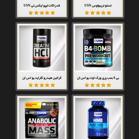
تستو تریبولوس USN
فدراکات لیپو ایکس تی USN
بی 4 بمب پری ورک اوت یو اس ان
کراتین هیدرو کلراید یو اس ان