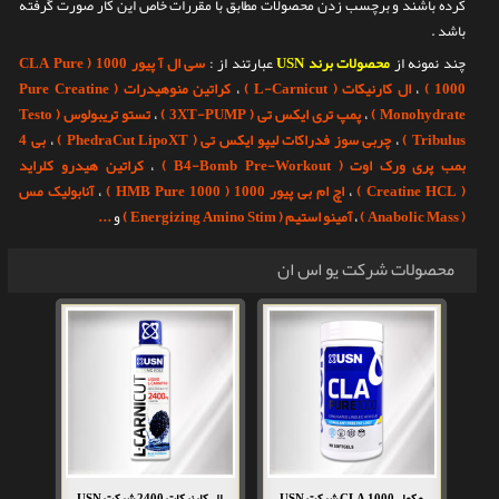
کرده باشند و برچسب زدن محصولات مطابق با مقررات خاص این کار صورت گرفته
باشد .
چند نمونه از
محصولات برند USN
عبارتند از :
سی ال آ پیور 1000
(
Pure
CLA
1000 )
،
ال کارنیکات
( L-Carnicut )
،
کراتین منوهیدرات
( Pure
Creatine
Monohydrate
)
،
پمپ تری ایکس تی
( 3XT-
PUMP
)
،
تستو تریبولوس
( Testo
Tribulus )
،
چربی سوز فدراکات لیپو ایکس تی
( PhedraCut LipoXT )
،
بی 4
بمب پری ورک اوت
( B4-Bomb Pre-Workout )
،
کراتین هیدرو کلراید
( Creatine HCL )
،
اچ ام بی پیور 1000
(
Pure 1000 )
HMB
،
آنابولیک مس
( Anabolic Mass )
،
آمینو استیم
( Energizing
Stim )
Amino
و
...
محصولات شرکت یو اس ان
مکمل CLA 1000 شرکت USN
ال کارنیکات 2400 شرکت USN