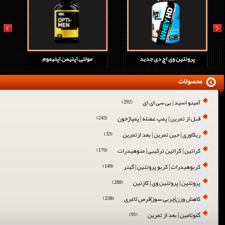
prev
next
پروتئین وی اچ دی جدید
مولتی اپتیمن اپتیموم
محصولات
آمینو اسید | بی سی ای ای
(292)
قبل از تمرین | پمپ عضله | پمپاژخون
(243)
ریکاوری | حین تمرین | بعد ازتمرین
(33)
کراتین | کراتین ترکیبی | منوهیدرات
(170)
کربوهیدرات | کربو پروتئین | گینر
(149)
پروتئین | پروتئین وی | کازئین
(288)
کاهش وزن|چربی سوز|قرص لاغری
(238)
گلوتامین | بعد از تمرین
(91)