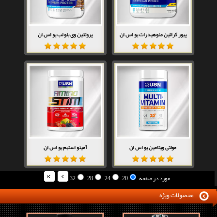
پیور کراتین منوهیدرات یو اس ان
پروتئین وی بلو لب یو اس ان
مولتی ویتامین یو اس ان
آمینو استیم یو اس ان
مورد در صفحه
20
24
28
32
محصولات ویژه