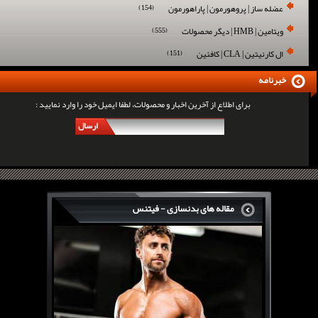
عضله ساز | پروهورمون | پاراهورمون
(154)
ویتامین | HMB | دیگر محصولات
(555)
ال کارنیتین | CLA | کافئین
(151)
خبرنامه
برای اطلاع از آخرین اخبار و محصولات، لطفا ایمیل خود را وارد نمایید :
ارسال
مقاله های بدنسازی - فیتنس
سرگی کنستانس چگونه بر روی بازو های فوق العاده...
روش های افزایش پیک بازو
فارماتون چیست؟