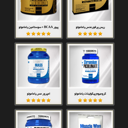
ریس پرفورمنس یاماموتو
پیور BCAA + سوستامین یاماموتو
کرومیوم پیکولینات یاماموتو
امپرور مس یاماموتو