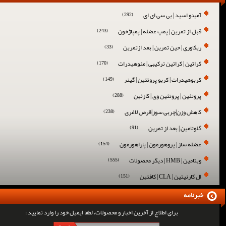
آمینو اسید | بی سی ای ای
(292)
قبل از تمرین | پمپ عضله | پمپاژخون
(243)
ریکاوری | حین تمرین | بعد ازتمرین
(33)
کراتین | کراتین ترکیبی | منوهیدرات
(170)
کربوهیدرات | کربو پروتئین | گینر
(149)
پروتئین | پروتئین وی | کازئین
(288)
کاهش وزن|چربی سوز|قرص لاغری
(238)
گلوتامین | بعد از تمرین
(91)
عضله ساز | پروهورمون | پاراهورمون
(154)
ویتامین | HMB | دیگر محصولات
(555)
ال کارنیتین | CLA | کافئین
(151)
خبرنامه
برای اطلاع از آخرین اخبار و محصولات، لطفا ایمیل خود را وارد نمایید :