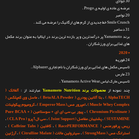
30 جولای
عرضه ی ماده ی اولیه ی Progo .
20 نوامبر
Smile Crunch خط جدیدی از کرم های ارگانیک را عرضه می کند .
31 دسامبر
برند Yamamoto پر درآمدترین و پر بازده ترین برند در ایتالیا به عنوان برند مکمل
های غذایی برای ورزشکاران .
• 2020
24 فوریه
تاسیس مکمل های غذایی برای ورزشکاران با نام تجاری Alphazer .
23 مارس
تاسیس مارک لباس Yamamoto Active Wear .
چند نمونه از
محصولات برند Yamamoto Nutrition
عبارتند از :
آلفاتک
(
AlphaTECH )
،
بتا آلانین پودری
( BetaALA Powder )
،
ماسل وی کمپلکس
(
Complex )
Whey
Muscle
،
امپرور مس
( Emperor Mass )
،
کرومیوم پیکولینات
( Chromium Picolinate )
،
پیور بی سی ای ای + سوستامین
( Pure
+
BCAA
SUSTAMINE )
،
پشتیبان مفاصل
( Joint Support )
،
سی ال آ پرو
(
Pro )
CLA
،
ریس پرفورمنس
( RacePERFORMANCE )
،
کافئین
(
Tabs )
Caffeine
،
استرانگ مس
( StrongMass )
،
سیترولین مالات
( Citrulline Malate )
،
آرژنین