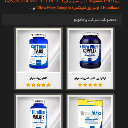
پرو
( Arginine PRO )
،
بی سی ای ای 1 : 1 : 8
( BCAA 8 : 1 : 1 )
،
کامیکازه
(
Kamikaze )
،
اولترا وی کمپلکس
( Ultra Whey Complex )
و
...
محصولات شرکت یاماموتو
اولترا وی کامپلکس یاماموتو
کافئین یاماموتو