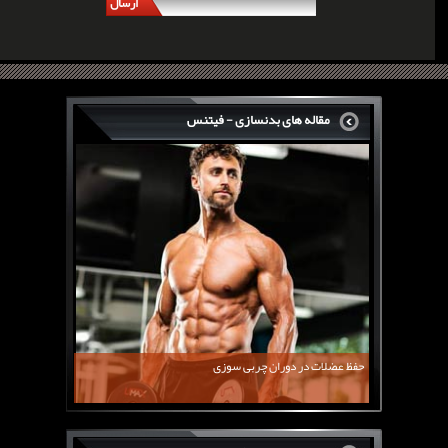
ارسال
مقاله های بدنسازی - فیتنس
سرگی کنستانس چگونه بر روی بازو های فوق العاده...
روش های افزایش پیک بازو
فارماتون چیست؟
کلن بوترول Clenbuterol
CJC1295 | سی جی سی 1295
11 توصیه برای کاهش اشتها
معرفی یک برنامه غذایی جامع برای افزایش قد
حفظ عضلات در دوران چربی سوزی
چربی سوزی با چای سبز
بیوگرافی علی تبریزی
منابع پروتئینی غیر گوشتی