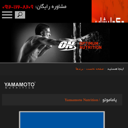
صفحه نخست
درباره ما
برندها
اینجا هستید
:
صفحه نخست
:
برندها
مکمل بدنسازی
محصولات
یاماموتو
/ Yamamoto Nutrition
اخبار
مقالات