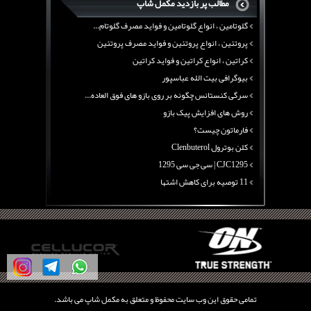
مطالب پر بازدید مکمل شاپ
آرژنین ، فواید آرژنین و نقش آرژنین در بدن
گلوتامین ، انواع گلوتامین و فواید مصرف گلوتام...
پروتئین ، انواع پروتئین و فواید مصرف پروتئین
کراتین ، انواع کراتین و فواید کراتین
بیوگرافی بیت الله عباسپور
سرگی کنستانس چگونه بر روی بازو های فوق العاده...
روش های افزایش پیک بازو
فارماتون چیست؟
کلن بوترول Clenbuterol
CJC1295 | سی جی سی 1295
11 توصیه برای کاهش اشتها
معرفی یک برنامه غذایی جامع برای افزایش قد
چربی سوزی با چای سبز
بیوگرافی علی تبریزی
منابع پروتئینی غیر گوشتی
آرژنین ، فواید آرژنین و نقش آرژنین در بدن
گلوتامین ، انواع گلوتامین و فواید مصرف گلوتام...
تمامی حقوق این وب سایت محفوظ و متعلق به مکمل شاپ می باشد.
پروتئین ، انواع پروتئین و فواید مصرف پروتئین