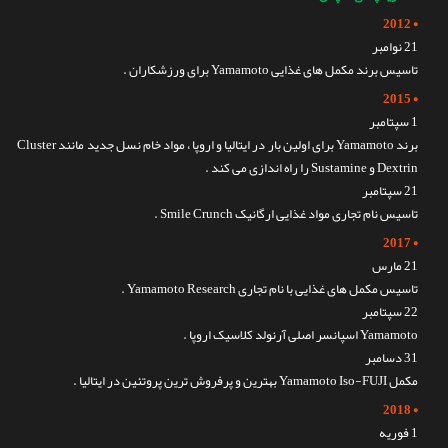
• 2012
21 نوامبر
تاسیس برند مکمل های غذایی Yamamoto برای ورزشکاران .
• 2015
1 سپتامبر
برند Yamamoto برای اولین بار در ایتالیا و اروپا ، مواد خام نسل جدید مانند Cluster
Dextrin و Sustamine را راه اندازی می کند .
21 سپتامبر
تاسیس نام تجاری مواد غذایی ارگانیک Smile Crunch .
• 2017
21 مارس
تاسیس مکمل های غذایی با نام تجاری Yamamoto Research .
22 سپتامبر
Yamamoto اسپانسر اصلی آرنولد کلاسیک اروپا .
31 دسامبر
مکمل Yamamoto Iso-FUJI بهترین و پرفروش ترین پروتئین در ایتالیا .
• 2018
1 فوریه