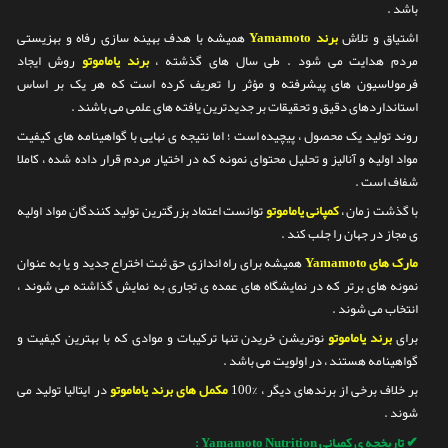
باشد .
اشتیاق و تلاش
برند Yamamoto
همیشه با هدف بهینه سازی رفاه و بهزیستی
مردم هدایت می شود . طی سال های گذشته ،
برند یاماموتو
روش ایجاد
فرمولاسیون های پیشرفته و مؤثر را تعریف کرده است که هر یک بر اساس
استانداردهای دقیق و تحقیقات بر جدیدترین یافته های علمی می باشند .
روند تولید یک محصول ، پیچیده است ؛ اما نتیجه ی نهایی با گواهینامه های کیفیت
مواد اولیه و آنالیز و تحلیل محتوای نمونه که در اختیار مردم قرار داده شده ، کاملا
شفاف است .
با گذشت زمان ،
کمپانی یاماموتو
توانست اعتماد بزرگترین تولید کنندگان مواد اولیه
ی مجاز در جهان را جلب کند .
مارک های Yamamoto
همیشه برای راه اندازی حق ثبت اختراع جدید و یا به عنوان
نمونه های برتر که در نمایشگاه های عمده ی تجاری به نمایش گذاشته می شوند ،
انتخاب می شوند .
برای
برند یاماموتو
نوتریشن خریدن تنها ترکیبات و موادی که با بهترین کیفیت و
گواهینامه هستند ، در اولویت می باشد .
بر خلاف برخی از برندهای دیگر ، %100
مکمل های برند یاماموتو
در ایتالیا تولید می
شوند .
✔
تاریخچه ی کمپانی Yamamoto Nutrition :