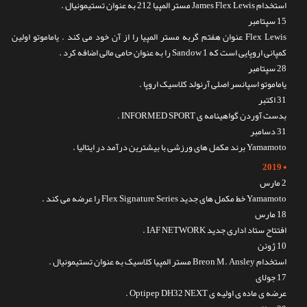
استخدام James Flex Lewis مستر المپیا 212 به عنوان تستیمونیال .
15 سپتامبر
Flex Lewis عنوان هفتم گربه مستر المپیا را از آن خود می کند . یاماموتو اولین
کمپانی اروپایی است که Sandow 1 را به عنوان حامی مالی اضافه کرد .
28 سپتامبر
یاماموتو اسپانسر اصلی آرنولد کلاسیک اروپا .
31 اکتبر
بدست آوردن گواهینامه ی INFORMED SPORT .
31 دسامبر
Yamamoto برند مکمل های ورزشی با بیشترین درآمد در ایتالیا .
• 2019
2 مارس
Yamamoto خط مکمل های جدید Flex Signature Series را عرضه می کند .
18 مارس
افتتاح ستاد اداری جدید IAF NETWORK .
10 ژوئن
استخدام Breon M. Ansley مستر المپیا کلاسیک به عنوان تستیمونیال .
17 جولای
عرضه ی ماده ی اولیه ی Optipep DH32 NEXT .