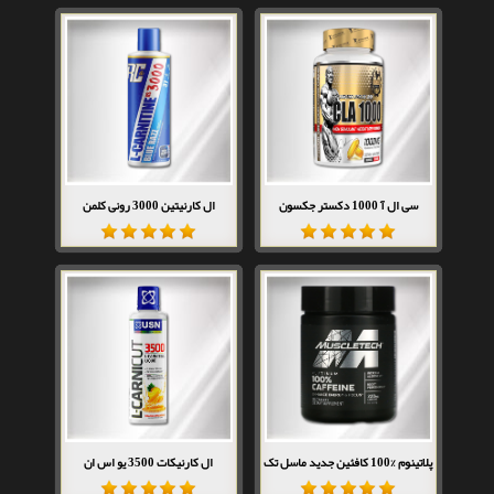
سی ال آ 1000 دکستر جکسون
ال کارنیتین 3000 رونی کلمن
پلاتینوم %100 کافئین جدید ماسل تک
ال کارنیکات 3500 یو اس ان