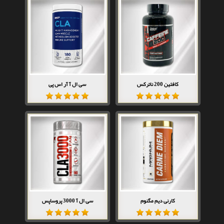
کافئین 200 ناترکس
سی ال آ آر اس پی
کارنی دیم مگنوم
سی ال آ 3000 پروساپس