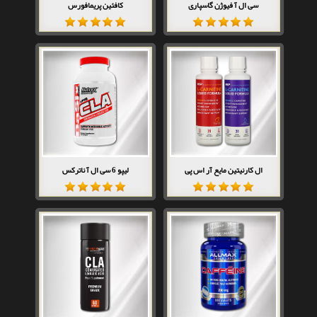
سی ال آ فیوژن گاسپاری
کافئین پریمافورس
ال کارنیتین مایع آر اس پی
لیپو 6 سی ال آ ناترکس