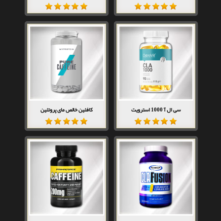
سی ال آ 1000 استرویت
کافئین خالص مای پروتئین