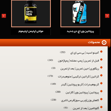
prev
next
پروتئین وی اچ دی جدید
مولتی اپتیمن اپتیموم
محصولات
آمینو اسید | بی سی ای ای
(292)
قبل از تمرین | پمپ عضله | پمپاژخون
(243)
ریکاوری | حین تمرین | بعد ازتمرین
(33)
کراتین | کراتین ترکیبی | منوهیدرات
(170)
کربوهیدرات | کربو پروتئین | گینر
(149)
پروتئین | پروتئین وی | کازئین
(288)
کاهش وزن|چربی سوز|قرص لاغری
(238)
گلوتامین | بعد از تمرین
(91)