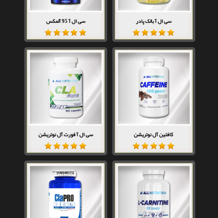
سی ال آ بالک پادر
سی ال آ 95 آلمکس
کافئین آل نوتریشن
سی ال آ فورت آل نوتریشن