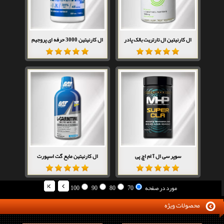
ال کارنیتین ال تارتریت بالک پادر
ال کارنیتین 3000 حرفه ای پروجیم
سوپر سی ال آ ام اچ پی
ال کارنیتین مایع گت اسپورت
مورد در صفحه
70
80
90
100
محصولات ویژه