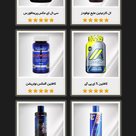
ال کارنیتین مایع نوفودز
سی ال ای مکس پریمافورس
کافئین X ای پی آی
کافئین آلمکس نوتریشن