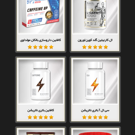
ال کارنیتین گلد کوین لورون
کافئین داروسازی بالکان مولداوی
سی ال آ باتری ناتریشن
کافئین باتری ناتریشن