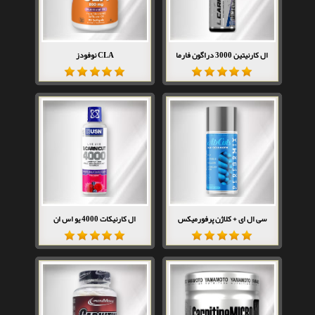
ال کارنیتین 3000 دراگون فارما
CLA نوفودز
سی ال ای + کلاژن پرفورمیکس
ال کارنیکات 4000 یو اس ان