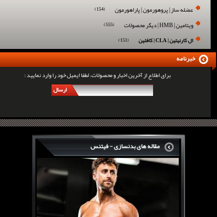
عضله ساز | پروهورمون | پاراهورمون
(154)
ویتامین | HMB | دیگر محصولات
(555)
ال کارنیتین | CLA | کافئین
(151)
خبرنامه
برای اطلاع از آخرین اخبار و محصولات، لطفا ایمیل خود را وارد نمایید :
ارسال
مقاله های بدنسازی - فیتنس
سرگی کنستانس چگونه بر روی بازو های فوق العاده...
روش های افزایش پیک بازو
فارماتون چیست؟