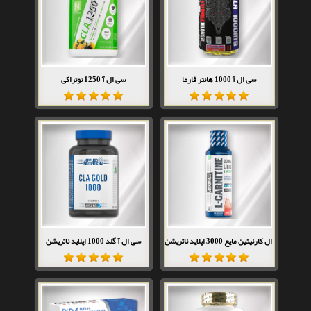
سی ال آ 1000 هانتر فارما
سی ال آ 1250 نوتراکی
ال کارنیتین مایع 3000 اپلاید ناتریشن
سی ال آ گلد 1000 اپلاید ناتریشن