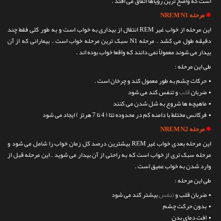
است که واضح ترین رویاها اتفاق می افتد .
✵
مرحله NREM N1
این مرحله از خواب غیر REM انتقال از بیداری به خواب است و به طور کلی فقط چند
دقیقه طول می کشد . مرحله N1 سبک ترین مرحله خواب است . بیمارانی که از آن
بیدار می شوند معمولاً نمی دانند که واقعا خواب بوده اند .
طی این مرحله :
• حرکات چشم به طور معمول کند و چرخان است .
• ضربان
قلب
و تنفس کند می شود
• ماهیچه ها شروع به شل شدن می کنند
• فرکانس مختلط با دامنه کم در محدوده تتا ( 4 تا 7 هرتز ) ایجاد می شود
✵
مرحله NREM N2
این مرحله بعدی خواب غیر REM بیشترین درصد کل زمان خواب را شامل می شود و
مرحله سبک تری از خواب است که به راحتی از آن بیدار می شوید . این مرحله قبل از
وارد شدن به خواب عمیق است .
طی این مرحله :
• ضربان قلب و
تنفس
بیشتر کند می شود
• بدون حرکت چشم
• افت دمای بدن