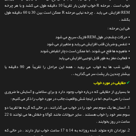
خواب است . مرحله R خواب اولین بار تقریباً 10 دقیقه طول می کشد و با هر چرخه
REM افزایش می یابد . چرخه نهایی مرحله R ممکن است بین 30 تا 60 دقیقه طول
بکشد .
طی این مرحله :
• حرکات چشم در طول REM فازیک سریع می شود
• تنفس و ضربان قلب افزایش می یابد و متغیرتر می شود
• ماهیچه ها فلج می شوند ، اما ممکن است دچار انقباض شوند
• فعالیت مغز به طور قابل توجهی افزایش می یابد
وقتی شب ها به خواب می روید ، همه این مراحل را تقریباً هر 90 دقیقه یا
بیشتر چندین بار پشت سر می گذارید ، .
✔
حقایقی در مورد خواب
ما بسیاری از حقایقی که درباره خواب وجود دارد و برای سلامتی و آسایش ما ضروری
است را نمی دانیم ، اما در اینجا شش واقعیت جالب در مورد خواب را ذکر می کنیم :
1. انسان ها یک سوم عمر خود را در خواب می گذرانند ، در حالی که گربه ها تقریبا دو
سوم عمر خود را خواب هستند . سایر حیوانات مانند کوآلا و خفاش ها می توانند تا 22
ساعت در روز بخوابند .
2. نوزادان تازه متولد شده روزانه به 14 تا 17 ساعت خواب نیاز دارند . در حالی که