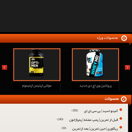
محصولات ویژه
prev
next
پروتئین وی اچ دی جدید
مولتی اپتیمن اپتیموم
محصولات
آمینو اسید | بی سی ای ای
(292)
قبل از تمرین | پمپ عضله | پمپاژخون
(243)
ریکاوری | حین تمرین | بعد ازتمرین
(33)