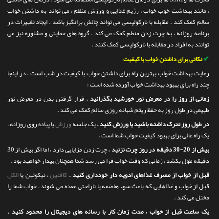
، مانند بهداشت خوب خواب ، رژیم غذایی و ورزش منظم ، می تواند به داشتن خواب
سالم کمک کند . مقابله با نارکولپسی می تواند چالش برانگیز باشد . ایجاد تغییرات در
برنامه روزانه ، به چرت زدن منظم کمک می کند . گروه های حمایتی و مشاوره نیز می
توانند به افراد در مقابله با نارکولپسی کمک کنند .
✔
نکاتی برای داشتن خواب با کیفیت
رعایت بهداشت خواب بهترین راه برای داشتن خواب با کیفیت در شب است . در اینجا
چند راه برای بهبود بهداشت خواب آورده شده است :
زمانی از روز را در معرض نور خورشید بگذرانید .
قرار گرفتن بدن در معرض نور
طبیعی در طول روز به حفظ ریتم شبانه روزی سالم کمک می کند .
در طول روز تحرک داشته باشید یا ورزش کنید .
یک جلسه
ورزش
یا پیاده روی روزانه ،
یک راه عالی برای بهبود کیفیت خواب شما است .
بیش از 20-30 دقیقه در روز چرت نزنید .
چرت زدن مزایایی دارد ، اما اگر بیش از 30
دقیقه طول بکشد ، زمانی که وقت خواب فرا می رسد شما همچنان بیدار خواهید بود .
قبل از خواب از مصرف غذاهای ادویه دار خودداری کنید .
کافئین
، نیکوتین یا
الکل
قبل از خواب و غذاهایی که باعث سوء هاضمه یا ناراحتی معده می شوند ، خواب شما را
مختل می کند .
یک ساعت قبل از خواب ، مدت زمان کار با رسانه های دیجیتال را محدود کنید .