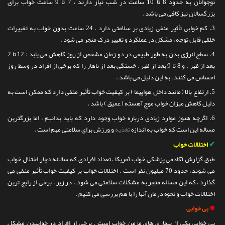
نوجوانان به حدود 8 تا 10 ساعت در شب نیاز دارند ، 7 تا 9 ساعت خواب برای
بزرگسالان نیز کافی می باشد .
3. کم خوابی تأثیر منفی زیادی بر سلامتی دارد . 24 ساعت بدون خواب به تغییرات
خلقی قابل توجه ، مشکل در عملکرد و تغییر درک منجر می شود .
4. سطح انرژی بدن به طور طبیعی در دو زمان مشخص از روز کاهش می یابد : 12 تا 2
بعد از ظهر . و 8 تا 9 بعد از ظهر . خستگی بعد از ناهار را که برخی از افراد در وسط روز
احساس می کنند ، به این دلیل می باشد .
5. ارتفاع بالا ( مانند داخل هواپیما ) بر کیفیت خواب تأثیر منفی دارد که ممکن است به
دلیل کاهش میزان خواب موج آهسته ( عمیق ) باشد .
6. اگرچه هنوز موارد زیادی درباره خواب وجود دارد که باید بدانیم ، اما بزرگترین
مساله این است که خواب به اندازه
تغذیه
و ورزش برای سلامتی مهم است .
✔
ا
ختلالات خواب
طبق گزارش آکادمی پزشکی خواب آمریکا ، تعداد افرادی که سالانه دچار اختلال خواب
می شوند ، حدود 70 میلیون نفر است . اختلالات خواب بر کیفیت خواب تأثیر منفی می
گذارد ، که این مساله منجر به مشکلات سلامتی می شود . در زیر ، برخی از رایج ترین
اختلالات خواب و نحوه درمان آنها را با هم بررسی می کنیم .
✵
بی خوابی
بی خوابی یکی از بیماری های مزمن خواب است . برخی از افراد در خوابیدن مشکل