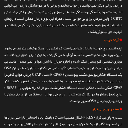
دارند ، برخی دیگر نمی توانند در خواب بمانند و برخی با هر دو مشکل دارند . بی خوابی
اغلب باعث خواب آلودگی و خستگی مفرط در طول روز می شود . درمان رفتاری شناختی
( CBT ) اولین درمان برای بی خوابی است . همراه این نوع درمان ممکن است داروهای
خواب نیز تجویز شود که به افراد خوابیدن کمک می کند . برای برخی دیگر می تواند در
کیفیت خواب موثر باشد .
✵
آپنه خواب
آپنه انسدادی خواب ( OSA ) شرایطی است که تنفس در هنگام خواب متوقف می شود
. این دوره های عدم تنفس ، که به آن آپنه می گویند ، به این دلیل اتفاق می افتد که
مجاری تنفسی گلو بسیار تنگ شده و اجازه جریان داشتن هوا را نمی دهد . مانند بی
خوابی ، این وضعیت نیز بر کیفیت خواب تأثیر منفی می گذارد . اولین خط درمان OSA
یک دستگاه فشار پیوندی مثبت پیوسته یا ( CPAP ) است . CPAP جریان هوای کافی را
ایجاد می کند تا فرد مبتلا به آپنه خواب ، هنگام خواب به درستی نفس بکشد . اگر
CPAP کمکی نکند ، ممکن است دستگاه فشار مثبت دو طرفه راه هوایی یا ( BiPAP )
برای تحمل فشارها در نظر گرفته شود . در برخی موارد ، دستگاهی از طریق دهان یا
جراحی برای درمان OSA ضروری است .
✵
سندرم پای بی قرار
سندرم پای بی قرار ( RLS ) اختلال عصبی است که باعث ایجاد احساس ناراحتی در پاها
می شود و هنگام نزدیک شدن زمان خواب و زمانی که فرد در حال تلاش برای به خواب