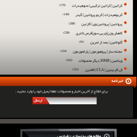
کراتین | کراتین ترکیبی | منوهیدرات
(170)
کربوهیدرات | کربو پروتئین | گینر
(149)
پروتئین | پروتئین وی | کازئین
(288)
کاهش وزن|چربی سوز|قرص لاغری
(238)
گلوتامین | بعد از تمرین
(91)
عضله ساز | پروهورمون | پاراهورمون
(154)
ویتامین | HMB | دیگر محصولات
(555)
ال کارنیتین | CLA | کافئین
(151)
خبرنامه
برای اطلاع از آخرین اخبار و محصولات، لطفا ایمیل خود را وارد نمایید :
ارسال
مقاله های بدنسازی - فیتنس