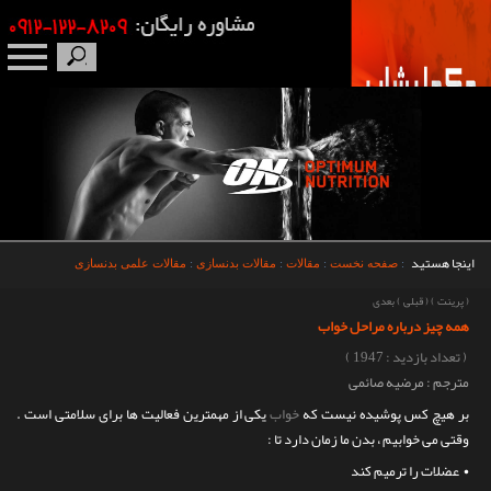
صفحه نخست
درباره ما
برندها
اینجا هستید
:
صفحه نخست
:
مقالات
:
مقالات بدنسازی
:
مقالات علمی بدنسازی
مکمل بدنسازی
(
پرینت
)
(
قبلی
)
بعدی
همه چیز درباره مراحل خواب
محصولات
( تعداد بازدید : 1947 )
مترجم : مرضیه صائمی
اخبار
بر هیچ کس پوشیده نیست که
خواب
یکی از مهمترین فعالیت ها برای سلامتی است .
وقتی می خوابیم ، بدن ما زمان دارد تا :
مقالات
• عضلات را ترمیم کند