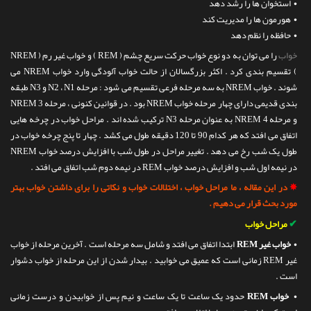
• استخوان ها را رشد دهد
تماس با ما
• هورمون ها را مدیریت کند
• حافظه را نظم دهد
خواب
را می توان به دو نوع خواب حرکت سریع چشم ( REM ) و خواب غیر رم ( NREM
) تقسیم بندی کرد . اکثر بزرگسالان از حالت خواب آلودگی وارد خواب NREM می
شوند . خواب NREM به سه مرحله فرعی تقسیم می شود : مرحله N2 ، N1 و N3 طبقه
بندی قدیمی دارای چهار مرحله خواب NREM بود . در قوانین کنونی ، مرحله NREM 3
و مرحله 4 NREM به عنوان مرحله N3 ترکیب شده اند . مراحل خواب در چرخه هایی
اتفاق می افتد که هر کدام 90 تا 120 دقیقه طول می کشد . چهار تا پنج چرخه خواب در
طول یک شب رخ می دهد . تغییر مراحل در طول شب با افزایش درصد خواب NREM
در نیمه اول شب و افزایش درصد خواب REM در نیمه دوم شب اتفاق می افتد .
✵
در این مقاله ، ما مراحل خواب ، اختلالات خواب و نکاتی را برای داشتن خواب بهتر
مورد بحث قرار می دهیم .
✔
مراحل خواب
•
خواب غیر REM
ابتدا اتفاق می افتد و شامل سه مرحله است . آخرین مرحله از خواب
غیر REM زمانی است که عمیق می خوابید . بیدار شدن از این مرحله از خواب دشوار
است .
•
خواب REM
حدود یک ساعت تا یک ساعت و نیم پس از خوابیدن و درست زمانی