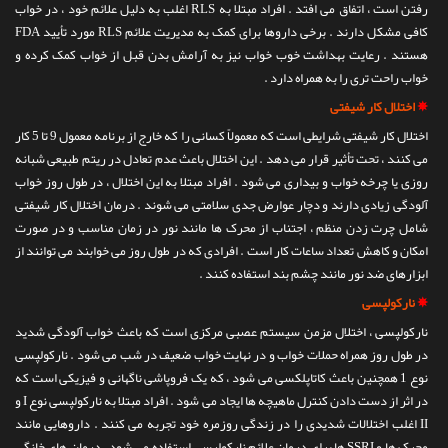
رفتن است ، اتفاق می افتد . افراد مبتلا به RLS اغلب به دلیل علائم خود ، در خواب
کافی مشکل دارند . برخی داروها برای کمک به مدیریت علائم RLS مورد تأیید FDA
هستند . رعایت بهداشت خوب خواب نیز به آرامش بدن قبل از خواب کمک کرده و
خواب راحت تری را به همراه دارد .
✵
اختلال کار شیفتی
اختلال کار شیفتی شرایطی است که معمولاً کسانی را که خارج از برنامه معمول 9 تا 5 کار
می کنند ، تحت تأثیر قرار می دهد . این اختلال باعث عدم تعادل در ریتم طبیعی شبانه
روزی یا چرخه خواب و بیداری می شود . افراد مبتلا به این اختلال ، در طول روز خواب
آلودگی زیادی دارند و دچار عوارض جدی سلامتی می شوند . درمان اختلال کار شیفتی
شامل چرت زدن منظم ، اجتناب از محرک ها مانند نور در زمان مناسب و در صورت
امکان و کاهش تعداد ساعات کار است . افرادی که در طول روز می خوابند می توانند از
ابزارهای ضد نور مانند چشم بند استفاده کنند .
✵
نارکولپسی
نارکولپسی ، اختلال مزمن سیستم عصبی مرکزی است که باعث خواب آلودگی شدید
در طول روز همراه حملات خواب و در نهایت خواب ضعیف در شب می شود . نارکولپسی
نوع 1 همچنین باعث کاتاپلکسی می شود ، که یک فروپاشی ناگهانی و فیزیکی است که
در اثر از دست دادن کنترل ماهیچه ها ایجاد می شود . افراد مبتلا به نارکولپسی نوع I و
II اغلب اختلالات شدیدی را در زندگی روزمره خود تجربه می کنند . داروهایی مانند
محرک ها و SSRI ها برای درمان علائم نارکولپسی استفاده می شود . درمان های خانگی