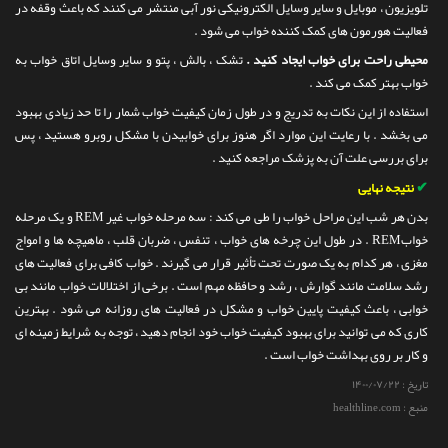
تلویزیون ، موبایل و سایر وسایل الکترونیکی نور آبی منتشر می کنند که باعث وقفه در
فعالیت هورمون های کمک کننده خواب می شود .
محیطی راحت برای خواب ایجاد کنید .
تشک ، بالش ، پتو و سایر وسایل اتاق خواب به
خواب بهتر کمک می کند .
استفاده از این نکات به تدریج و در طول زمان کیفیت خواب شمار را تا حد زیادی بهبود
می بخشد . با رعایت این موارد اگر هنوز برای خوابیدن با مشکل روبرو هستید ، پس
برای بررسی علت آن به پزشک مراجعه کنید .
✔
نتیجه نهایی
بدن هر شب این مراحل خواب را طی می کند : سه مرحله خواب غیر REM و یک مرحله
خوابREM . در طول این چرخه های خواب ، تنفس ، ضربان قلب ، ماهیچه ها و امواج
مغزی ، هر کدام به یک صورت تحت تأثیر قرار می گیرند . خواب کافی برای فعالیت های
رشد سلامت مانند گوارش ، رشد و حافظه مهم است . برخی از اختلالات خواب مانند بی
خوابی ، باعث کیفیت پایین خواب و مشکل در فعالیت های روزانه می شود . بهترین
کاری که می توانید برای بهبود کیفیت خواب خود انجام دهید ، توجه به شرایط زمینه ای
و کار بر روی بهداشت خواب است .
تاریخ :
۱۴۰۰/۰۷/۲۲
منبع : healthline.com