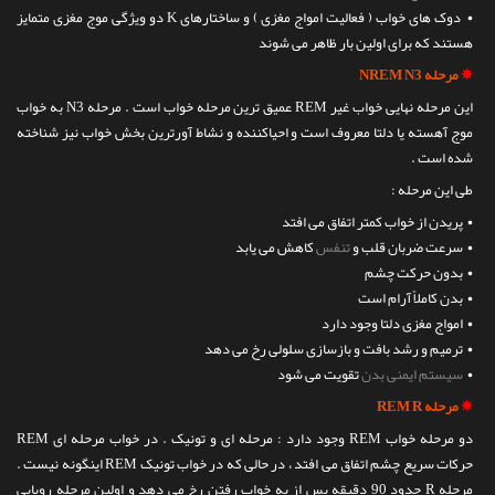
• دوک های خواب ( فعالیت امواج مغزی ) و ساختارهای K دو ویژگی موج مغزی متمایز
هستند که برای اولین بار ظاهر می شوند
✵
مرحله NREM N3
این مرحله نهایی خواب غیر REM عمیق ترین مرحله خواب است . مرحله N3 به خواب
موج آهسته یا دلتا معروف است و احیاکننده و نشاط آورترین بخش خواب نیز شناخته
شده است .
طی این مرحله :
• پریدن از خواب کمتر اتفاق می افتد
• سرعت ضربان قلب و
تنفس
کاهش می یابد
• بدون حرکت چشم
• بدن کاملاً آرام است
• امواج مغزی دلتا وجود دارد
• ترمیم و رشد بافت و بازسازی سلولی رخ می دهد
•
سیستم ایمنی بدن
تقویت می شود
✵
مرحله REM R
دو مرحله خواب REM وجود دارد : مرحله ای و تونیک . در خواب مرحله ای REM
حرکات سریع چشم اتفاق می افتد ، در حالی که در خواب تونیک REM اینگونه نیست .
مرحله R حدود 90 دقیقه پس از به خواب رفتن رخ می دهد و اولین مرحله رویایی