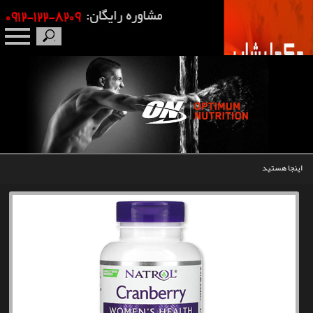
صفحه نخست
درباره ما
برندها
اینجا هستید
مکمل بدنسازی
محصولات
اخبار
مقالات