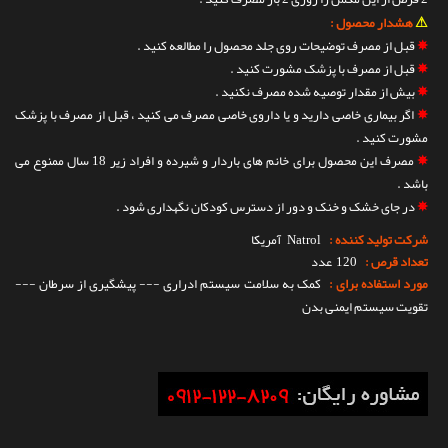
⚠
هشدار محصول :
✵
قبل از مصرف توضیحات روی جلد محصول را مطالعه کنید .
✵
قبل از مصرف با پزشک مشورت کنید .
✵
بیش از مقدار توصیه شده مصرف نکنید .
✵
اگر بیماری خاصی دارید و یا داروی خاصی مصرف می کنید ، قبل از مصرف با پزشک
مشورت کنید .
✵
مصرف این محصول برای خانم های باردار و شیرده و افراد زیر 18 سال ممنوع می
باشد .
✵
در جای خشک و خنک و دور از دسترس کودکان نگهداری شود .
شرکت تولید کننده :
Natrol
آمریکا
تعداد قرص :
120 عدد
مورد استفاده برای :
کمک به سلامت سیستم ادراری --- پیشگیری از سرطان ---
تقویت سیستم ایمنی بدن