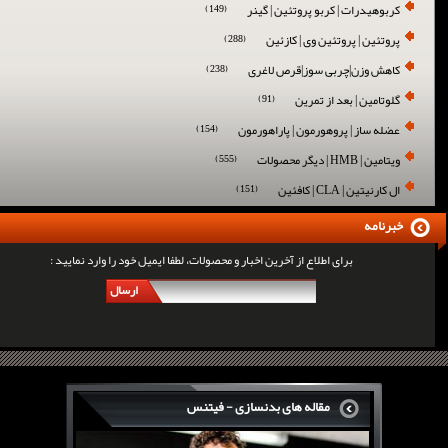
کربوهیدرات | کربو پروتئین | گینر
(149)
پروتئین | پروتئین وی | کازئین
(288)
کاهش وزن|چربی سوز|قرص لاغری
(238)
گلوتامین | بعد از تمرین
(91)
عضله ساز | پروهورمون | پاراهورمون
(154)
ویتامین | HMB | دیگر محصولات
(555)
ال کارنیتین | CLA | کافئین
(151)
خبرنامه
برای اطلاع از آخرین اخبار و محصولات، لطفا ایمیل خود را وارد نمایید :
ارسال
مقاله های بدنسازی - فیتنس