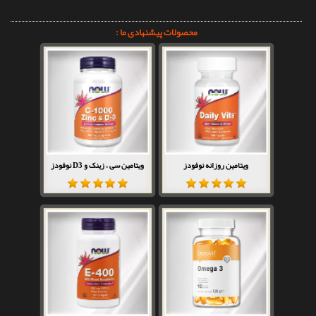
محصولات پیشنهادی ما :
ویتامین روزانه نوفودز
ویتامین سی ، زینک و D3 نوفودز