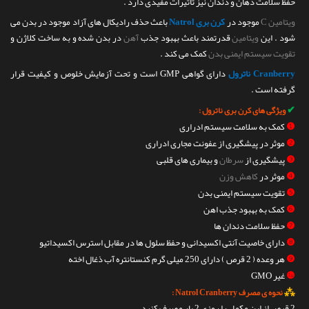
حفظ سلامت دهان و دندان نیز تاثیرات مفیدی دارد .
ویتامین C
موجود در
کرن بری Natrol
باعث حذف رادیکال های آزاد موجود در بدن می
شود . این
ویتامین
قدرتمند باعث بهبود جذب
آهن
در بدن شده و به ساخت کلاژن و
تقویت سیستم ایمنی بدن
کمک می کند .
Cranberry ناترول
دارای گواهی GMP است و تحت آزمایش خلوص و کیفیت قرار
گرفته است .
✔
ویژگی های کرن بری ناترول :
❶
کمک به سلامت سیستم ادراری
❷
موثر در پیشگیری از عفونت مجاری ادراری
❸
پیشگیری از
سرطان
و بیماری های قلبی
❹
موثر در
کاهش وزن
❺
تقویت سیستم ایمنی بدن
❻
کمک به بهبود جذب اهن
❼
حفظ سلامت دندان ها
❽
دارای خاصیت آنتی اکسیدانی و حفظ سلول ها در مقابل استرس اکسیداتیو
❾
هر وعده ( 2 قرص ) دارای 250 میلی گرم کنستانتره آب ذغال اخته
❿
غیر GMO
⁂
نحوه ی مصرف Natrol Cranberry :
2 قرص از این مکمل را روزی 2 بار مصرف کنید .