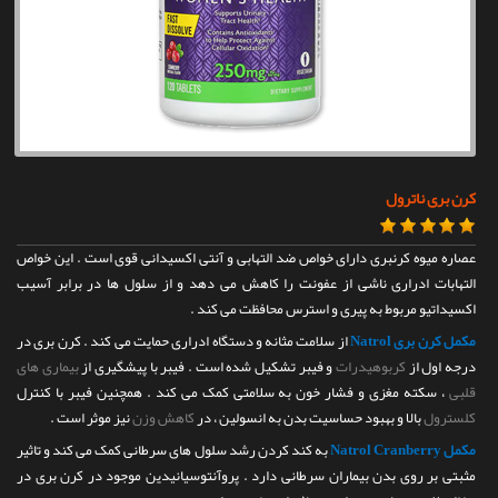
تماس با ما
کرن بری ناترول
عصاره میوه کرنبری دارای خواص ضد التهابی و آنتی اکسیدانی قوی است . این خواص
التهابات ادراری ناشی از عفونت را کاهش می دهد و از سلول ها در برابر آسیب
اکسیداتیو مربوط به پیری و استرس محافظت می کند .
مکمل کرن بری Natrol
از سلامت مثانه و دستگاه ادراری حمایت می کند . کرن بری در
درجه اول از
کربوهیدرات
و فیبر تشکیل شده است . فیبر با پیشگیری از
بیماری های
قلبی
، سکته مغزی و فشار خون به سلامتی کمک می کند . همچنین فیبر با کنترل
کلسترول
بالا و بهبود حساسیت بدن به انسولین ، در
کاهش وزن
نیز موثر است .
مکمل Natrol Cranberry
به کند کردن رشد سلول های سرطانی کمک می کند و تاثیر
مثبتی بر روی بدن بیماران سرطانی دارد . پروآنتوسیانیدین موجود در کرن بری در