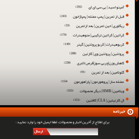
آمینو اسید | بی سی ای ای
(292)
قبل از تمرین | پمپ عضله | پمپاژخون
(243)
ریکاوری | حین تمرین | بعد ازتمرین
(33)
کراتین | کراتین ترکیبی | منوهیدرات
(170)
کربوهیدرات | کربو پروتئین | گینر
(149)
پروتئین | پروتئین وی | کازئین
(288)
کاهش وزن|چربی سوز|قرص لاغری
(238)
گلوتامین | بعد از تمرین
(91)
عضله ساز | پروهورمون | پاراهورمون
(154)
ویتامین | HMB | دیگر محصولات
(555)
ال کارنیتین | CLA | کافئین
(151)
خبرنامه
برای اطلاع از آخرین اخبار و محصولات، لطفا ایمیل خود را وارد نمایید :
ارسال