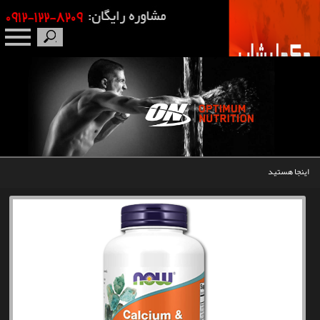
صفحه نخست
درباره ما
برندها
اینجا هستید
مکمل بدنسازی
محصولات
اخبار
مقالات