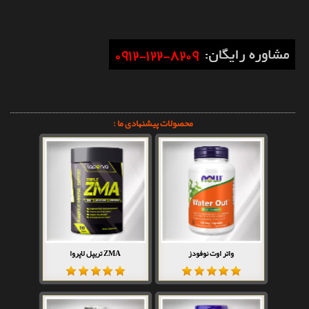
محصولات پیشنهادی ما :
واتر اوت نوفودز
ZMA تریپل لاپروا