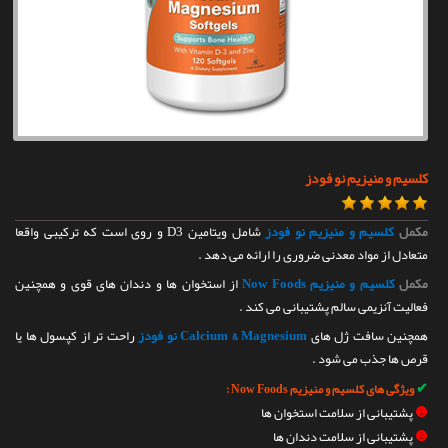
تماس با ما
کلسیم و منیزیم نو فودز
مکمل
کلسیم و منیزیم نو فودز
شامل ویتامین D3 و روی است که ترکیبی واقعا
متعادل از مواد معدنی ضروری را ارائه می دهد .
مکمل
کلسیم و منیزیم Now Foods
از استخوان ها و دندان های قوی و همچنین
فعالیت آنزیمی سالم پشتیبانی می کند .
همچنین سافت ژل های
Calcium & Magnesium نو فودز
راحت تر از کپسول ها یا
قرص ها جذب می شود .
✔
ویژگی های کلسیم و منیزیم Now Foods :
❶
پشتیبانی از سلامت استخوان ها
❷
پشتیبانی از سلامت دندان ها