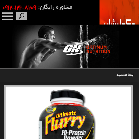
صفحه نخست
درباره ما
برندها
اینجا هستید
مکمل بدنسازی
محصولات
اخبار
مقالات