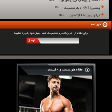
عضله ساز | پروهورمون | پاراهورمون
(154)
ویتامین | HMB | دیگر محصولات
(555)
ال کارنیتین | CLA | کافئین
(151)
خبرنامه
برای اطلاع از آخرین اخبار و محصولات، لطفا ایمیل خود را وارد نمایید :
ارسال
مقاله های بدنسازی - فیتنس
سرگی کنستانس چگونه بر روی بازو های فوق العاده...
روش های افزایش پیک بازو
فارماتون چیست؟
کلن بوترول Clenbuterol
CJC1295 | سی جی سی 1295